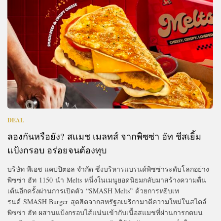
DEAL
ลองกันหรือยัง? สแมช เมลทส์ จากพิซซ่า ฮัท ชีสเยิ้ม
แป้งกรอบ อร่อยจนต้องทุบ
บริษัท พีเอช แคปปิตอล จำกัด ซึ่งบริหารแบรนด์พิซซ่าระดับโลกอย่าง
พิซซ่า ฮัท 1150 นำ Melts หนึ่งในเมนูยอดนิยมกลับมาสร้างความตื่น
เต้นอีกครั้งผ่านการเปิดตัว “SMASH Melts” ด้วยการหยิบเท
รนด์ SMASH Burger สุดฮิตจากสหรัฐอเมริกามาตีความใหม่ในสไตล์
พิซซ่า ฮัท ผสานแป้งกรอบไส้แน่นเข้ากับเนื้อสแมชที่ผ่านการกดบน