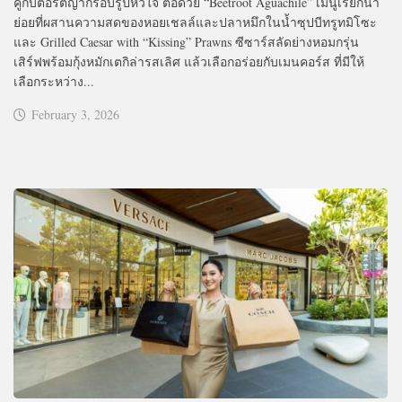
คู่กับตอร์ติญ่ากรอบรูปหัวใจ ต่อด้วย “Beetroot Aguachile” เมนูเรียกน้ำ
ย่อยที่ผสานความสดของหอยเชลล์และปลาหมึกในน้ำซุปบีทรูทมิโซะ
และ Grilled Caesar with “Kissing” Prawns ซีซาร์สลัดย่างหอมกรุ่น
เสิร์ฟพร้อมกุ้งหมักเตกิล่ารสเลิศ แล้วเลือกอร่อยกับเมนคอร์ส ที่มีให้
เลือกระหว่าง...
February 3, 2026