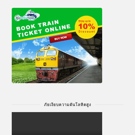
ภัยเงียบความดันโลหิตสูง