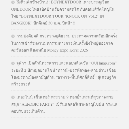
ถึงคิวเด็กข้างบ้าน!! BOYNEXTDOOR เคาะประตูเรียก
ONEDOOR ไทย เปิดบ้านรับความสดใส กับคอนเสิร์ตใหญ่ใน
ไทย “BOYNEXTDOOR TOUR ‘KNOCK ON Vol.2’ IN
BANGKOK” ปักดีเดย์ 30 ม.ค. ปีหน้า!!
กรมบังคับคดี กระทรวงยุติธรรม ประกาศความพร้อมอีกครั้ง
ในการเข้าร่วมงานมหกรรมทางการเงินครั้งยิ่งใหญ่ของภาค
ตะวันออกเฉียงเหนือ Money Expo Korat 2026
จุฬาฯ เปิดตัวนิทรรศการและแอปพลิเคชัน “OUHmap.com”
ระยะที่ 2 ปักหมุดย่านไชน่าทาวน์–บรรทัดทอง–สามย่าน เชื่อม
โยงมรดกเมืองสามัญด้าน “อาหาร–พื้นที่ศักดิ์สิทธิ์” สู่เศรษฐกิจ
สร้างสรรค์
เดอะไนน์ เซ็นเตอร์ พระราม 9 ตอกย้ำเทรนด์สุขภาพสาย
สนุก ‘AEROBIC PARTY’ เบิร์นแคลอรีเผาผลาญไขมัน กระแส
ตอบรับแรงเกินต้าน