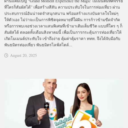
ผ่านแคมเปญ “Grand Moment Experience the Magic โมเมนต์มหัศจรรย์
ที่ใครก็สัมผัสได้” เพื่อสร้างสีสัน ความประทับใจในการท่องเที่ยว ผ่าน
ประสบการณ์อันน่าจดจำสนุกสนาน พร้อมสร้างแรงบันดาลใจใหม่ๆ
ให้ตัวเอง ไม่ว่าจะเป็นการพิชิตจุดหมายที่ใฝ่ฝัน การก้าวข้ามขีดจำกัด
หรือการพบเจอช่วงเวลาแสนพิเศษที่เข้ามาเติมเต็มชีวิต แบบที่ใคร ๆ ก็
สัมผัสได้ ตลอดทั้งเดือนสิงหาคมนี้ เพื่อเป็นการกระตุ้นการท่องเที่ยวให้
เกิดโมเมนต์ประทับใจ เข้าถึงง่าย คุ้มค่าคุ้มราคา ททท. จึงได้จับมือกับ
พันธมิตรท่องเที่ยว พันธมิตรไลฟ์สไตล์...
August 20, 2025