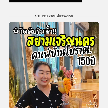
MILEDAYกินเที่ยว365วัน