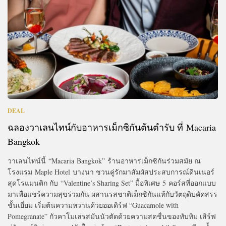
DEAL
ฉลองวาเลนไทน์กับอาหารเม็กซิกันต้นตำรับ ที่ Macaria
Bangkok
วาเลนไทน์นี้ “Macaria Bangkok” ร้านอาหารเม็กซิกันร่วมสมัย ณ
โรงแรม Maple Hotel บางนา ชวนคู่รักมาสัมผัสประสบการณ์ดินเนอร์
สุดโรแมนติก กับ “Valentine’s Sharing Set” มื้อพิเศษ 5 คอร์สที่ออกแบบ
มาเพื่อแชร์ความสุขร่วมกัน ผสานรสชาติเม็กซิกันแท้กับวัตถุดิบคัดสรร
ชั้นเยี่ยม เริ่มต้นความหวานด้วยออเดิร์ฟ “Guacamole with
Pomegranate” กัวคาโมเล่รสมันนัวตัดด้วยความสดชื่นของทับทิม เสิร์ฟ