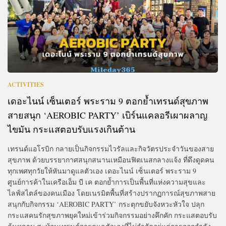
ACTIVITIES
เดอะไนน์ เซ็นเตอร์ พระราม 9 ตอกย้ำเทรนด์สุขภาพ
สายสนุก ‘AEROBIC PARTY’ เบิร์นแคลอรีเผาผลาญ
ไขมัน กระแสตอบรับแรงเกินต้าน
เทรนด์แอโรบิก กลายเป็นกิจกรรมไวรัลและกิจวัตรประจำวันของสาย
สุขภาพ ด้วยบรรยากาศสนุกสนานเหมือนฟิตเนสกลางแจ้ง ที่ดึงดูดคน
ทุกเพศทุกวัยให้หันมาดูแลตัวเอง เดอะไนน์ เซ็นเตอร์ พระราม 9
ศูนย์การค้าในเครือเอ็ม บี เค ตอกย้ำการเป็นพื้นที่แห่งความสุขและ
ไลฟ์สไตล์ของคนเมือง โดยเนรมิตพื้นที่สร้างปรากฏการณ์สุขภาพสาย
สนุกกับกิจกรรม ‘AEROBIC PARTY’ กระตุกขยับจังหวะหัวใจ ปลุก
กระแสคนรักสุขภาพยุคใหม่เข้าร่วมกิจกรรมอย่างคึกคัก กระแสตอบรับ