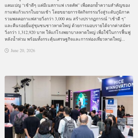
แคมเปญ “เช้าดีๆ แค่มีเนสกาแฟ เรดคัพ” เพื่อตอกย้ำความสำคัญของ
กาแฟแก้วแรกในยามเช้า โดยขยายการจัดกิจกรรมวิ่งสู่ระดับภูมิภาค
รวมพลคอกาแฟสายวิ่งกว่า 3,000 คน สร้างปรากฏการณ์ “เช้าดี ๆ”
และคืนรอยยิ้มสู่ชุมชนชาวหาดใหญ่ ด้วยการมอบรายได้จากค่าสมัคร
วิ่งกว่า 1,312,920 บาท ให้แก่โรงพยาบาลหาดใหญ่ เพื่อใช้ในการฟื้นฟู
หลังน้ำท่วม พร้อมทั้งกระตุ้นเศรษฐกิจและการท่องเที่ยวหาดใหญ่...
June 20, 2026