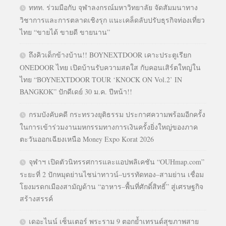
ททท. ร่วมมือกับ จุฬาลงกรณ์มหาวิทยาลัย จัดสัมมนาทาง
วิชาการและการตลาดเชิงรุก แนะเคล็ดลับปรับธุรกิจท่องเที่ยว
ไทย “ขายได้ ขายดี ขายนาน”
ถึงคิวเด็กข้างบ้าน!! BOYNEXTDOOR เคาะประตูเรียก
ONEDOOR ไทย เปิดบ้านรับความสดใส กับคอนเสิร์ตใหญ่ใน
ไทย “BOYNEXTDOOR TOUR ‘KNOCK ON Vol.2’ IN
BANGKOK” ปักดีเดย์ 30 ม.ค. ปีหน้า!!
กรมบังคับคดี กระทรวงยุติธรรม ประกาศความพร้อมอีกครั้ง
ในการเข้าร่วมงานมหกรรมทางการเงินครั้งยิ่งใหญ่ของภาค
ตะวันออกเฉียงเหนือ Money Expo Korat 2026
จุฬาฯ เปิดตัวนิทรรศการและแอปพลิเคชัน “OUHmap.com”
ระยะที่ 2 ปักหมุดย่านไชน่าทาวน์–บรรทัดทอง–สามย่าน เชื่อม
โยงมรดกเมืองสามัญด้าน “อาหาร–พื้นที่ศักดิ์สิทธิ์” สู่เศรษฐกิจ
สร้างสรรค์
เดอะไนน์ เซ็นเตอร์ พระราม 9 ตอกย้ำเทรนด์สุขภาพสาย