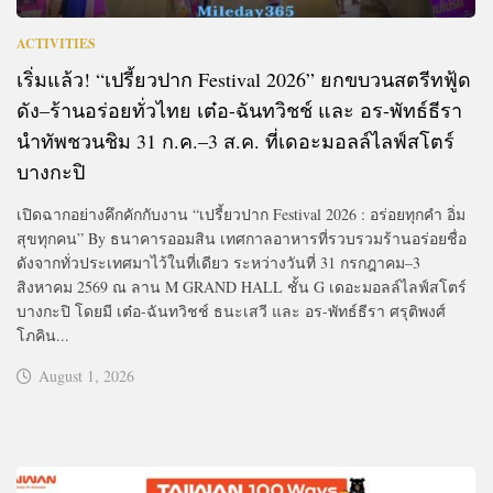
ACTIVITIES
เริ่มแล้ว! “เปรี้ยวปาก Festival 2026” ยกขบวนสตรีทฟู้ด
ดัง–ร้านอร่อยทั่วไทย เต๋อ-ฉันทวิชช์ และ อร-พัทธ์ธีรา
นำทัพชวนชิม 31 ก.ค.–3 ส.ค. ที่เดอะมอลล์ไลฟ์สโตร์
บางกะปิ
เปิดฉากอย่างคึกคักกับงาน “เปรี้ยวปาก Festival 2026 : อร่อยทุกคำ อิ่ม
สุขทุกคน” By ธนาคารออมสิน เทศกาลอาหารที่รวบรวมร้านอร่อยชื่อ
ดังจากทั่วประเทศมาไว้ในที่เดียว ระหว่างวันที่ 31 กรกฎาคม–3
สิงหาคม 2569 ณ ลาน M GRAND HALL ชั้น G เดอะมอลล์ไลฟ์สโตร์
บางกะปิ โดยมี เต๋อ-ฉันทวิชช์ ธนะเสวี และ อร-พัทธ์ธีรา ศรุติพงศ์
โภคิน...
August 1, 2026