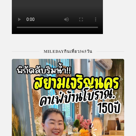
MILEDAYกินเที่ยว365วัน