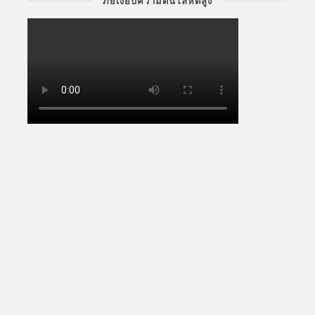
ภัยเงียบความดันโลหิตสูง