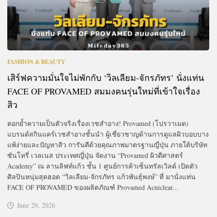
FASHION & BEAUTY
เสิร์ฟความมั่นใจไม่พักกับ ‘วิลเลียม-จักรภัทร’ นั่งแท่น
FACE OF PROVAMED สมมงคนรุ่นใหม่ที่เข้าใจเรื่อง
สิว
ตอกย้ำความเป็นตัวจริงเรื่องเวชสำอาง! Provamed (โปรวาเมด)
แบรนด์สกินแคร์เวชสำอางชั้นนำ ผู้เชี่ยวชาญด้านการดูแลผิวบอบบาง
แพ้ง่ายและปัญหาสิว การันตีด้วยคุณภาพมาตรฐานญี่ปุ่น ภายใต้บริษัท
ซันโทรี่ เวลเนส ประเทศญี่ปุ่น จัดงาน “Provamed ผิวดีศาสตร์
Academy” ณ ลานลิฟท์แก้ว ชั้น 1 ศูนย์การค้าเซ็นทรัลเวิลด์ เปิดตัว
ศิลปินหนุ่มสุดฮอต “วิลเลียม-จักรภัทร แก้วพันธุ์พงษ์” ที่ มานั่งแท่น
FACE OF PROVAMED ของผลิตภัณฑ์ Provamed Acniclear...
June 29, 2026