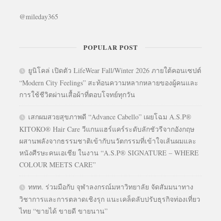
@mileday365
POPULAR POST
ยูนิโคล่ เปิดตัว LifeWear Fall/Winter 2026 ภายใต้คอนเซปต์
“Modern City Feelings” สะท้อนความหลากหลายของผู้คนและ
การใช้ชีวิตผ่านเสื้อผ้าที่ตอบโจทย์ทุกวัน
เสกผมสวยสุขภาพดี “Advance Cabello” เผยโฉม A.S.P®
KITOKO® Hair Care วีแกนแฮร์แคร์ระดับลักชัวรีจากอังกฤษ
ผสานพลังจากธรรมชาติเข้ากับนวัตกรรมที่เข้าใจเส้นผมและ
หนังศีรษะคนเอเชีย ในงาน “A.S.P® SIGNATURE – WHERE
COLOUR MEETS CARE”
ททท. ร่วมมือกับ จุฬาลงกรณ์มหาวิทยาลัย จัดสัมมนาทาง
วิชาการและการตลาดเชิงรุก แนะเคล็ดลับปรับธุรกิจท่องเที่ยว
ไทย “ขายได้ ขายดี ขายนาน”