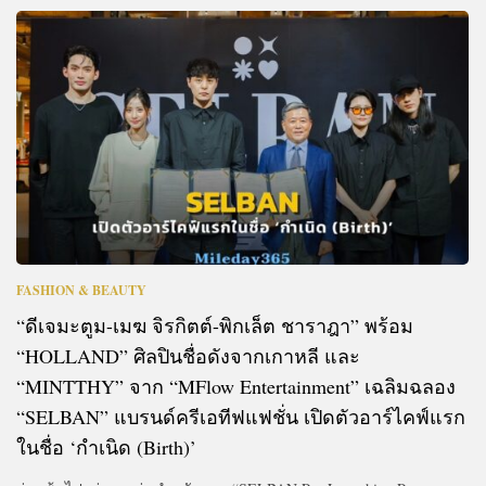
FASHION & BEAUTY
“ดีเจมะตูม-เมฆ จิรกิตต์-พิกเล็ต ชาราฎา” พร้อม
“HOLLAND” ศิลปินชื่อดังจากเกาหลี และ
“MINTTHY” จาก “MFlow Entertainment” เฉลิมฉลอง
“SELBAN” แบรนด์ครีเอทีฟแฟชั่น เปิดตัวอาร์ไคฟ์แรก
ในชื่อ ‘กำเนิด (Birth)’