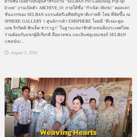
ผ่านพ้นไปอย่างอบอุ่นสำหรับงาน “SELBAN Pre-Launching Pop-up
Event” งานเปิดตัว ARCHIVE_01 ภายใต้ชื่อ “กำเนิด (Birth)” คอลเลก
ชั่นแรกของ SELBAN แบรนด์ครีเอทีฟสัญชาติเกาหลี–ไทย ที่จัดขึ้น ณ
SPHERE GALLERY 1 ศูนย์การค้า EMSPHERE โดยมี “ดีเจมะตูม-
เมฆ จิรกิตต์-พิกเล็ต ชาราฎา” ในฐานะสมาชิกตัวแทนฝั่งประเทศไทย
ร่วมต้อนรับแขกผู้มีเกียรติ สื่อมวลชน และอินฟลูเอนเซอร์ SELBAN
(เซลบัน)...
August 2, 2026