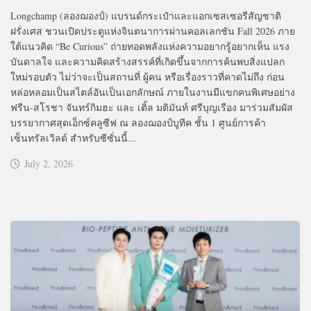
Longchamp (ลองฌองป์) แบรนด์กระเป๋าและแอกเซสเซอรีสัญชาติ
ฝรั่งเศส ชวนเปิดประตูแห่งจินตนาการผ่านคอลเลกชัน Fall 2026 ภาย
ใต้แนวคิด “Be Curious” ถ่ายทอดพลังแห่งความอยากรู้อยากเห็น แรง
บันดาลใจ และความคิดสร้างสรรค์ที่เกิดขึ้นจากการค้นพบสิ่งแปลก
ใหม่รอบตัว ไม่ว่าจะเป็นสถานที่ ผู้คน หรือเรื่องราวที่คาดไม่ถึง ก่อน
หล่อหลอมเป็นสไตล์อันเป็นเอกลักษณ์ ภายในงานมีแขกคนพิเศษอย่าง
ฟรีน-สโรชา จันทร์กิมฮะ และ เติ้ล มติมันท์ ศรีบุญเรือง มาร่วมสัมผัส
บรรยากาศสุดเอ็กซ์คลูซีฟ ณ ลองฌองป์บูทีค ชั้น 1 ศูนย์การค้า
เซ็นทรัลเวิลด์ สำหรับซีซั่นนี้...
July 2, 2026