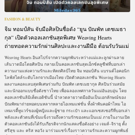
FASHION & BEAUTY
จิม ทอมป์สัน จับมือศิลปินชื่อดัง “ยูน ปัณพัท เตชเมธา
กุล” เปิดตัวคอลเลกชันสุดพิเศษ Weaving Hearts
ถ่ายทอดความรักผ่านศิลปะและงานฝีมือ ต้อนรับวันแม่
Weaving Hearts อินสไปร์จากความผูกพันระหว่างแม่และลูกผ่านลาย
เส้นวาดมือโดยศิลปิน กลายเป็นคอลเลกชันสุดเอ็กซ์คลูซีฟที่บอกเล่า
ความงามแห่งความรักและหัตถศิลป์ไทย จิม ทอมป์สัน แบรนด์ไอคอนิก
ไลฟ์สไตล์ระดับโลกจากเมืองไทย เปิดตัวคอลเลกชัน Weaving Hearts
ผลงานคอลแลบสุดพิเศษร่วมกับ ปัณพัท เตชเมธากุล ศิลปินร่วมสมัย
และนักออกแบบชื่อดังชาวไทย เพื่อฉลองเทศกาลวันแม่อันอบอุ่น โดย
คอลเลกชันลิมิเต็ดเอดิชันนี้ นำลวดลายวาดมืออันเป็นเอกลักษณ์ของ
ปัณพัทมาถ่ายทอดบนหลากหลายไอเทมแฟชั่น ทั้งผ้าพันคอผ้าไหม ไอ
เทมเรดี้ทูแวร์ของผู้หญิงและผู้ชาย กระเป๋า และแอกเซสเซอรีที่บอกเล่า
พลังและตัวตนที่เข้มแข็งรวมถึงความรักของคนเป็นแม่ ภายในงานเปิด
ตัวคอลเลกชันยังได้รับเกียรติจากนักแสดงชื่อดังอย่าง เจมส์–จิรายุ ตั้ง
ศรีสุข และ คริส หอวัง มาร่วมแชร์เรื่องราวความรักและความผูกพันธ์