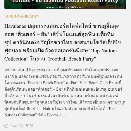
FASHION & BEAUTY
Havaianas ปลุกกระแสสปอร์ตไลฟ์สไตล์ ชวนคู่จิ้นสุด
ฮอต ‘ติวเตอร์ – ยิม’ เสิร์ฟโมเมนต์สุดฟิน แท็กทีม
ซุป’ตาร์นักเตะขวัญใจชาวไทย ลงสนามโชว์สเต็ปบีช
ฟุตบอล พร้อมเปิดตัวคอลเลกชันพิเศษ “Top Nations
Collection” ในงาน “Football Beach Party”
ฮาวายานัส (Havaianas) แบรนด์รองเท้าแตะระดับโลกจากประเทศ
บราซิล ปลุกกระแสแฟชั่นต้อนรับเทศกาลทัวร์นาเมนต์ฟุตบอลระดับ
โลก จัดงาน “Football Beach Party” ณ Pura Vida Beach Club ที่งานนี้
ดึงคู่จิ้นฟินทะลุจอ “ติวเตอร์ – ยิม” แท็กทีมเซเลบและอินฟลูเอนเซอร์
ชื่อดัง ตอง-กวินทร์ ธรรมสัจจานันท์ มาลงสนามท้าดวลแข้งแมตช์
พิเศษกับทีมซุปตาร์ลูกหนังขวัญใจชาวไทย เสิร์ฟรอยยิ้มและความสนุก
สุดฟินสไตล์ Brazilian Flair พร้อมเปิดตัวคอลเลกชันไฮไลต์ “Top
Nations Collection” ที่นำ Football...
June 22, 2026