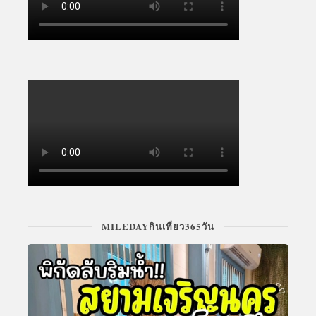
MILEDAYกินเที่ยว365วัน