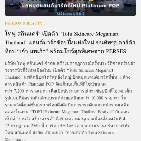
FASHION & BEAUTY
โทฟู สกินแคร์’ เปิดตัว ‘Tofu Skincare Megamart
Thailand’ แลนด์มาร์กช้อปปิ้งแห่งใหม่ ขนทัพซุปตาร์ตัว
ท็อป “เก้า นพเก้า” พร้อมโชว์สุดพิเศษจาก PERSES
บริษัท โทฟู สกินแคร์ จำกัด สร้างปรากฏการณ์ครั้งประวัติศาสตร์เขย่า
วงการบิวตี้รีเทลเมืองไทย เปิดตัว “Tofu Skincare Megamart
Thailand” แฟล็กชิปสโตร์สุดยิ่งใหญ่ ปักหมุดแลนด์มาร์กที่ชั้น 1 ห้าง
สรรพสินค้า Platinum POP จัดเต็มบนพื้นที่ดีไซน์ขนาด
กว่า 7,200 ตารางเมตร เพื่อเปิดประสบการณ์การช้อปบิวตี้ไอเทมเต็ม
รูปแบบที่มัดรวมสินค้าแบรนด์ดังยอดนิยมกว่า 10,000 รายการ ใน
ราคาส่งตั้งแต่ชิ้นแรก พร้อมดึงศิลปินดาราระดับแถวหน้าร่วมเฉลิม
ฉลองในงาน “TOFU Skincare Megamart Thailand Festival” กับคอน
เซ็ปต์ “งานวัดสร้างสรรค์” ที่สร้างความสนุกต่อเนื่องตั้งแต่วันที่ 4 –
12 กรกฎาคม 2569 นี้ ปวริศา รัชวัลธาดากูล ประธานบริหาร บริษัท
โทฟู สกินแคร์ จำกัด เปิดเผยว่า “การเปิดตัว Tofu Skincare
Megamart...