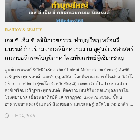
FASHION & BEAUTY
เอส ซี เอ็ม ซี คลินิกเวชกรรม ทำบุญใหญ่ พร้อมรี
แบรนด์ ก้าวข้ามจากคลินิกความงาม สู่ศูนย์เวชศาสตร์
เมตาบอลิกระดับภูมิภาค โดยทีมแพทย์ผู้เชี่ยวชาญ
ศูนย์การแพทย์ SCMC (Srisukho Clinic at Mahanakhon Center) จัดพิธี
เจริญพระพุทธมนต์ และทำบุญคลินิก โดยมีพระอาจารย์ไพศาล วิสาโล
(เจ้าอาวาสวัดป่าสุคะโต จังหวัดชัยภูมิ) เมตตารับเป็นประธานฝ่าย
สงฆ์ พร้อมเจริญพระพุทธมนต์ เพื่อความเป็นสิริมงคลแก่บุคลากรใน
โรงพยาบาล เมื่อวันอาทิตย์ที่ 19 กรกฎาคม 2569 ณ SCMC ชั้น 2
อาคารมหานครเซ็นเตอร์ สีลมซอย 9 นพ.ชเนษฎ์ ศรีสุโข (หมอกล้า)...
July 24, 2026