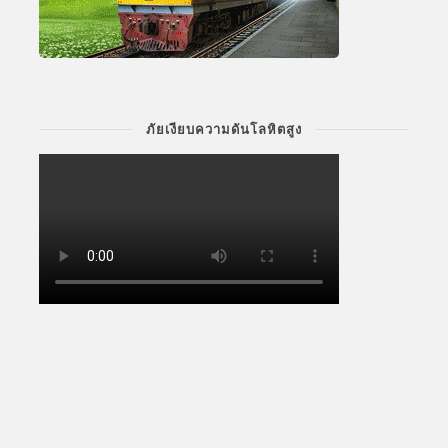
ภัยเงียบความดันโลหิตสูง