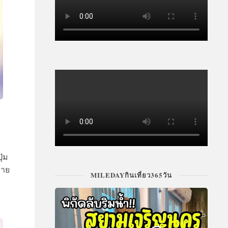
ุ่ม
้าย
MILEDAYกินเที่ยว365วัน