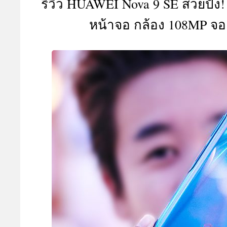
รีวิว HUAWEI Nova 9 SE สวยปัง!
A
หน้าจอ กล้อง 108MP จอ 