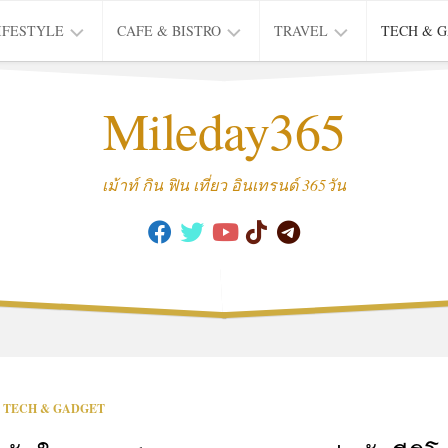
IFESTYLE
CAFE & BISTRO
TRAVEL
TECH & 
IFE
BISTRO
TIEW
Mileday365
HEALTH
THAI
CAFE
HOTEL
INTER
REVIEW
TRIP
เม้าท์ กิน ฟิน เที่ยว อินเทรนด์ 365วัน
MUSIC
&
ARTS
CULTURE
FASHION
&
BEAUTY
MOVIE
TECH & GADGET
&
SERIES