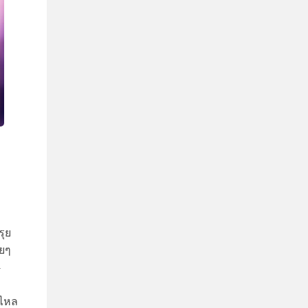
รุย
ยๆ
-
ง
นไหล