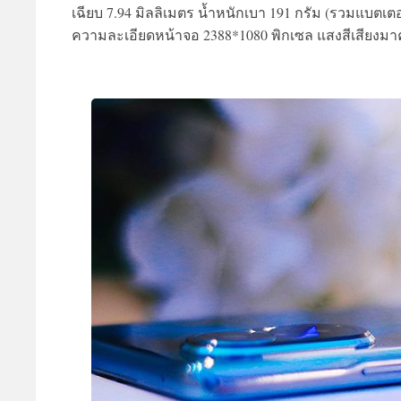
เฉียบ 7.94 มิลลิเมตร น้ำหนักเบา 191 กรัม (รวมแบตเตอ
ความละเอียดหน้าจอ 2388*1080 พิกเซล แสงสีเสียงมาค