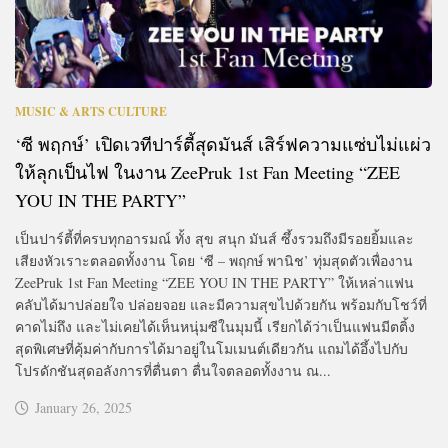
MUSIC & ARTS CULTURE
‘ซี พฤกษ์’ เปิดเวทีปาร์ตี้สุดมันส์ เสิร์ฟความแซ่บไม่แผ่ว
ให้ลุกเป็นไฟ ในงาน ZeePruk 1st Fan Meeting “ZEE
YOU IN THE PARTY”
เป็นปาร์ตี้ที่ครบทุกอารมณ์ ทั้ง สุข สนุก มันส์ ซึ้งรวมถึงมีรอยยิ้มและ
เสียงหัวเราะตลอดทั้งงาน โดย ‘ซี – พฤกษ์ พานิช’ ทุ่มสุดตัวเพื่องาน
ZeePruk 1st Fan Meeting “ZEE YOU IN THE PARTY” ให้เหล่าแฟน
คลับได้มาปล่อยใจ ปล่อยจอย และมีความสุขไปด้วยกัน พร้อมกับโชว์ที่
คาดไม่ถึง และไม่เคยได้เห็นหนุ่มซีในมุมนี้ เรียกได้ว่าเป็นแฟนมีตติ้ง
สุดพิเศษที่คุ้มค่ากับการได้มาอยู่ในโมเมนต์เดียวกัน แถมได้อึ้งไปกับ
โปรดักชันสุดอลังการที่ตื่นตา ตื่นใจตลอดทั้งงาน ณ...
January 26, 2025