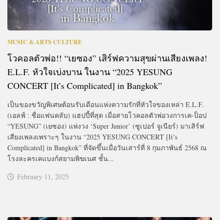
MUSIC & ARTS CULTURE
โวคอลตัวพ่อ!! “เยซอง” เสิร์ฟความสุขผ่านเสียงเพลง!
E.L.F. หัวใจเบ่งบาน ในงาน “2025 YESUNG
CONCERT [It’s Complicated] in Bangkok”
เป็นของขวัญพิเศษต้อนรับเดือนแห่งความรักที่หัวใจของเหล่า E.L.F.
(เอลฟ์ : ชื่อแฟนคลับ) แฮปปี้ที่สุด เมื่อสายโวคอลตัวพ่อวงการเค-ป็อป
“YESUNG” (เยซอง) แห่งวง ‘Super Junior’ (ซูเปอร์ จูเนียร์) มาเสิร์ฟ
เสียงเพลงเพราะๆ ในงาน “2025 YESUNG CONCERT [It’s
Complicated] in Bangkok” ที่จัดขึ้นเมื่อวันเสาร์ที่ 8 กุมภาพันธ์ 2568 ณ
โรงละครเคแบงก์สยามพิฆเนศ ชั้น...
February 11, 2025