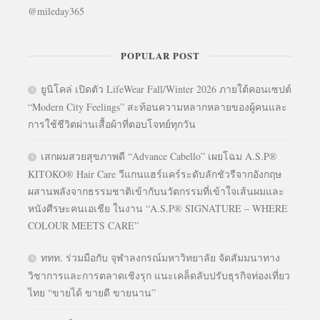
@mileday365
POPULAR POST
ยูนิโคล่ เปิดตัว LifeWear Fall/Winter 2026 ภายใต้คอนเซปต์
“Modern City Feelings” สะท้อนความหลากหลายของผู้คนและ
การใช้ชีวิตผ่านเสื้อผ้าที่ตอบโจทย์ทุกวัน
เสกผมสวยสุขภาพดี “Advance Cabello” เผยโฉม A.S.P®
KITOKO® Hair Care วีแกนแฮร์แคร์ระดับลักชัวรีจากอังกฤษ
ผสานพลังจากธรรมชาติเข้ากับนวัตกรรมที่เข้าใจเส้นผมและ
หนังศีรษะคนเอเชีย ในงาน “A.S.P® SIGNATURE – WHERE
COLOUR MEETS CARE”
ททท. ร่วมมือกับ จุฬาลงกรณ์มหาวิทยาลัย จัดสัมมนาทาง
วิชาการและการตลาดเชิงรุก แนะเคล็ดลับปรับธุรกิจท่องเที่ยว
ไทย “ขายได้ ขายดี ขายนาน”