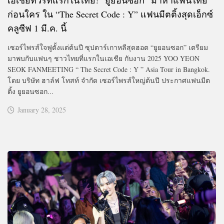
ก่อนใคร ใน “The Secret Code : Y” แฟนมีตติ้งสุดเอ็กซ์
คลูซีฟ 1 มี.ค. นี้
เซอร์ไพรส์ใจฟูตั้งแต่ต้นปี ซุปตาร์เกาหลีสุดฮอต “ยูยอนซอก” เตรียม
มาพบกับแฟนๆ ชาวไทยที่แรกในเอเชีย กับงาน 2025 YOO YEON
SEOK FANMEETING “ The Secret Code : Y ” Asia Tour in Bangkok.
โดย บริษัท ฮาล์ฟ โทสท์ จำกัด เซอร์ไพรส์ใหญ่ต้นปี ประกาศแฟนมีต
ติ้ง ยูยอนซอก...
January 28, 2025