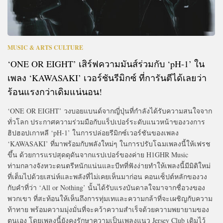
MUSIC & ARTS CULTURE
‘ONE OR EIGHT’ เสิร์ฟความมันส์ร่วมกับ ‘pH-1’ ใน
เพลง ‘KAWASAKI’ เวอร์ชันรีมิกซ์ ที่การันตีได้เลยว่า
ร้อนแรงกว่าเดิมแน่นอน!
‘ONE OR EIGHT’ วงบอยแบนด์จากญี่ปุ่นที่กำลังได้รับความสนใจจาก
ทั่วโลก ประกาศความร่วมมือกับแร็ปเปอร์ระดับแนวหน้าของวงการ
ฮิปฮอปเกาหลี ‘pH-1’ ในการปล่อยรีมิกซ์เวอร์ชันของเพลง
‘KAWASAKI’ ที่มาพร้อมกับพลังใหม่ๆ ในการปรับโฉมเพลงนี้ให้เฟรช
ขึ้น ด้วยการแรปสุดดุดันจากแรปเปอร์ของค่าย H1GHR Music
ท่ามกลางจังหวะดนตรีหนักแน่นและบีทที่ฟังง่ายทำให้เพลงนี้มีมิติใหม่
ที่เต็มไปด้วยเสน่ห์และพลังที่ไม่เคยเห็นมาก่อน คอนเซ็ปต์หลักของวง
กับคำที่ว่า ‘All or Nothing’ นั้นได้รับแรงบันดาลใจมาจากชื่อวงของ
พวกเขา ที่สะท้อนให้เห็นถึงการทุ่มเทและความกล้าที่จะเผชิญกับความ
ท้าทาย พร้อมความมุ่งมั่นที่จะคว้าความสำเร็จด้วยความพยายามของ
ตนเอง โดยเพลงนี้ยังคงรักษาความเป็นเพลงแนว Jersey Club เดิมไว้