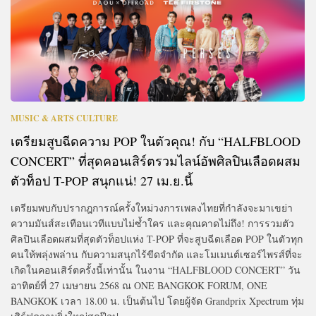
MUSIC & ARTS CULTURE
เตรียมสูบฉีดความ POP ในตัวคุณ! กับ “HALFBLOOD
CONCERT” ที่สุดคอนเสิร์ตรวมไลน์อัพศิลปินเลือดผสม
ตัวท็อป T-POP สนุกแน่! 27 เม.ย.นี้
เตรียมพบกับปรากฎการณ์ครั้งใหม่วงการเพลงไทยที่กำลังจะมาเขย่า
ความมันส์สะเทือนเวทีแบบไม่ซ้ำใคร และคุณคาดไม่ถึง! การรวมตัว
ศิลปินเลือดผสมที่สุดตัวท็อปแห่ง T-POP ที่จะสูบฉีดเลือด POP ในตัวทุก
คนให้พลุ่งพล่าน กับความสนุกไร้ขีดจำกัด และโมเมนต์เซอร์ไพรส์ที่จะ
เกิดในคอนเสิร์ตครั้งนี้เท่านั้น ในงาน “HALFBLOOD CONCERT” วัน
อาทิตย์ที่ 27 เมษายน 2568 ณ ONE BANGKOK FORUM, ONE
BANGKOK เวลา 18.00 น. เป็นต้นไป โดยผู้จัด Grandprix Xpectrum ทุ่ม