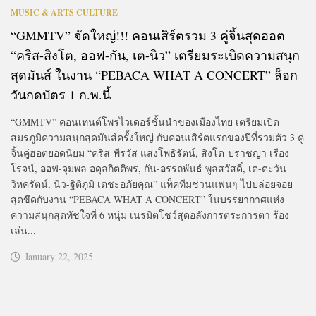
MUSIC & ARTS CULTURE
“GMMTV” จัดใหญ่!!! คอนเสิร์ตรวม 3 คู่จิ้นสุดฮอต
“คริส-สิงโต, ออฟ-กัน, เต-นิว” เตรียมระเบิดความสนุก
สุดมันส์ ในงาน “PEBACA WHAT A CONCERT” ล็อก
วันกดบัตร 1 ก.พ.นี้
“GMMTV” คอนเทนต์โพรไวเดอร์ชั้นนำของเมืองไทย เตรียมเปิด
สมรภูมิความสนุกสุดมันส์ครั้งใหญ่ กับคอนเสิร์ตแรกของปีที่รวมตัว 3 คู่
จิ้นคู่ฮอตยอดนิยม “คริส-พีรวัส แสงโพธิรัตน์, สิงโต-ปราชญา เรือง
โรจน์, ออฟ-จุมพล อดุลกิตติพร, กัน-อรรถพันธ์ พูลสวัสดิ์, เต-ตะวัน
วิหครัตน์, นิว-ฐิติภูมิ เตชะอภัยคุณ” แท็คทีมชวนแฟนๆ ไปปล่อยจอย
สุดขีดกับงาน “PEBACA WHAT A CONCERT” ในบรรยากาศแห่ง
ความสนุกสุดทัชใจที่ 6 หนุ่ม เนรมิตโชว์สุดอลังการตระการตา ร้อง
เล่น...
January 22, 2025