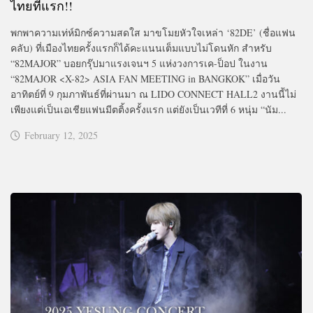
ไทยที่แรก!!
พกพาความเท่ห์มิกซ์ความสดใส มาขโมยหัวใจเหล่า ‘82DE’ (ชื่อแฟน
คลับ) ที่เมืองไทยครั้งแรกก็ได้คะแนนเต็มแบบไม่โดนหัก สำหรับ
“82MAJOR” บอยกรุ๊ปมาแรงเจนฯ 5 แห่งวงการเค-ป็อป ในงาน
“82MAJOR <X-82> ASIA FAN MEETING in BANGKOK” เมื่อวัน
อาทิตย์ที่ 9 กุมภาพันธ์ที่ผ่านมา ณ LIDO CONNECT HALL2 งานนี้ไม่
เพียงแต่เป็นเอเชียแฟนมีตติ้งครั้งแรก แต่ยังเป็นเวทีที่ 6 หนุ่ม “นัม...
February 12, 2025