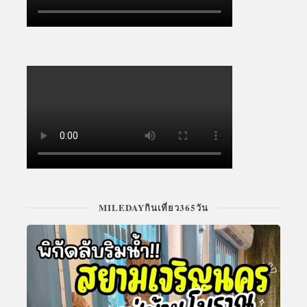
MILEDAYกินเที่ยว365วัน