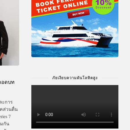
ภัยเงียบความดันโลหิตสูง
ด ถอดบท
ละการ
ส่วนตื่น
ries 7
้มกัน