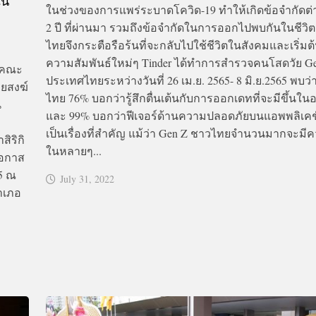
ใน
ในช่วงของการแพร่ระบาดโควิด-19 ทำให้เกิดข้อจำกัดต
2 ปี ที่ผ่านมา รวมถึงข้อจำกัดในการออกไปพบกันในชีวิต
ไทยจึงกระตือรือร้นที่จะกลับไปใช้ชีวิตในสังคมและเริ่มต
ความสัมพันธ์ใหม่ๆ Tinder ได้ทำการสำรวจคนโสดวัย G
้าคณะ
ประเทศไทยระหว่างวันที่ 26 เม.ย. 2565- 8 มิ.ย.2565 พบว่
ยสงฆ์
ไทย 76% บอกว่ารู้สึกตื่นเต้นกับการออกเดทที่จะมีขึ้นใ
น
และ 99% บอกว่าฟีเจอร์ด้านความปลอดภัยบนแอพพลิเคชั
เป็นเรื่องที่สำคัญ แม้ว่า Gen Z ชาวไทยจำนวนมากจะมี
ิริกิ
ในหลายๆ...
โอกาส
5 ณ
July 31, 2022
ำเภอ