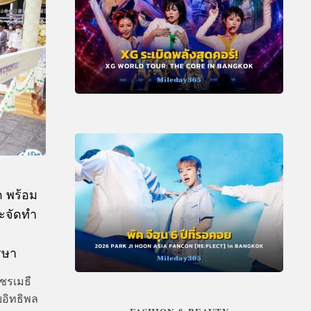
 พร้อม
ะจัดทำ
รษา
ัชรเมธี
อิทธิพล