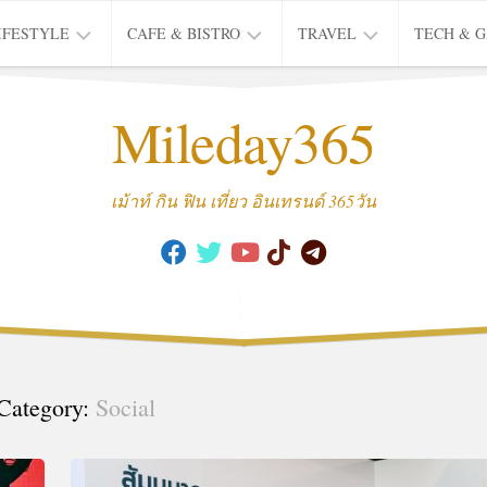
IFESTYLE
CAFE & BISTRO
TRAVEL
TECH & 
IFE
BISTRO
TIEW
Mileday365
HEALTH
THAI
CAFE
HOTEL
INTER
REVIEW
TRIP
เม้าท์ กิน ฟิน เที่ยว อินเทรนด์ 365วัน
MUSIC
&
ARTS
CULTURE
FASHION
&
BEAUTY
Category:
Social
MOVIE
&
SERIES