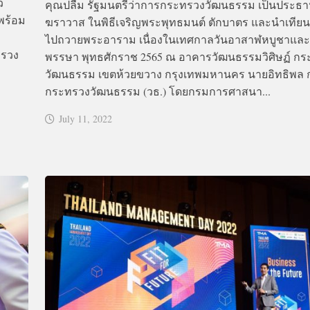
ว
คุณปลื้ม รัฐมนตรีว่าการกระทรวงวัฒนธรรม เป็นประธา
พร้อม
ฆราวาส ในพิธีเจริญพระพุทธมนต์ ตักบาตร และนำเที
ไปถวายพระอาราม เนื่องในเทศกาลวันอาสาฬหบูชาและ
ทรวง
พรรษา พุทธศักราช 2565 ณ อาคารวัฒนธรรมวิศิษฏ์ ก
วัฒนธรรม เขตห้วยขวาง กรุงเทพมหานคร นายอิทธิพล ก
กระทรวงวัฒนธรรม (วธ.) โดยกรมการศาสนา...
July 11, 2022