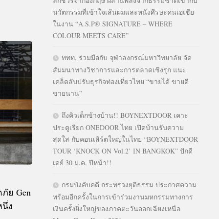
ลักชัวรีจากอังกฤษ ผสานพลังจากธรรมชาติเข้ากับ
นวัตกรรมที่เข้าใจเส้นผมและหนังศีรษะคนเอเชีย
ในงาน “A.S.P® SIGNATURE – WHERE
COLOUR MEETS CARE”
ททท. ร่วมมือกับ จุฬาลงกรณ์มหาวิทยาลัย จัด
สัมมนาทางวิชาการและการตลาดเชิงรุก แนะ
เคล็ดลับปรับธุรกิจท่องเที่ยวไทย “ขายได้ ขายดี
ขายนาน”
ถึงคิวเด็กข้างบ้าน!! BOYNEXTDOOR เคาะ
ประตูเรียก ONEDOOR ไทย เปิดบ้านรับความ
สดใส กับคอนเสิร์ตใหญ่ในไทย “BOYNEXTDOOR
TOUR ‘KNOCK ON Vol.2’ IN BANGKOK” ปักดี
เดย์ 30 ม.ค. ปีหน้า!!
กรมบังคับคดี กระทรวงยุติธรรม ประกาศความ
ดภัย Gen
พร้อมอีกครั้งในการเข้าร่วมงานมหกรรมทางการ
นึ่ง
เงินครั้งยิ่งใหญ่ของภาคตะวันออกเฉียงเหนือ