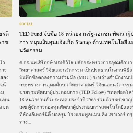
SOCIAL
ยรติ
TED Fund จับมือ 18 หน่วยงานรัฐ-เอกชน พัฒนาผู
มราช
การ หนุนเงินทุนแจ้งเกิด Startup ด้านเทคโนโลยีแ
นวัตกรรม
นไว
ศ.ดร.นพ.สิริฤกษ์ ทรงศิวิไล ปลัดกระทรวงการอุดมศึกษา
การ
วิทยาศาสตร์ วิจัยและนวัตกรรม เป็นประธานในงานพิธี
 สอง
บันทึกข้อตกลงความร่วมมือ (MOU) ระหว่างสำนักงานป
จน์
กระทรวงการอุดมศึกษา วิทยาศาสตร์ วิจัยและนวัตกรรม 
อม
ข่ายร่วมพัฒนาผู้ประกอบการ (TED Fellow) “เทดฟอลโล
ัวแทน
18 หน่วยงานทั่วประเทศ ประจำปี 2565 ร่วมด้วย ดร.ชาญวิ
ชนเขต
เดช ผู้จัดการกองทุนพัฒนาผู้ประกอบการเทคโนโลยีแล
ที่ห้องอีเทอร์นิตี้ บอลรูม โรงแรมพูลแมน คิง เพาเวอร์ ก
ทาง...