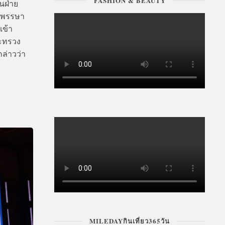
FASHION & BEAUTY
นฝ่าย
ยนพรรษา
เข้า
ระทรวง
ล่าวว่า
MILEDAYกินเที่ยว365วัน