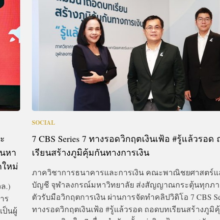
CTIVITIES
&
EVENT
DEAL
SOCIAL
กะ
7 CBS Series 7 ทางรอดวิกฤตเงินเฟ้อ #รู้แล้วรอ
้นหา
เรียนสร้างภูมิคุ้มกันทางการเงิน
คใหม่
ภาควิชาการธนาคารและการเงิน คณะพาณิชยศาสตร์แ
บัญชี จุฬาลงกรณ์มหาวิทยาลัย ส่งสัญญาณกระตุ้นทุกภาค
ล.)
ตัวรับมือวิกฤตการเงิน ผ่านการจัดทำคลิปวิดิโอ 7 CBS Se
การ
ทางรอดวิกฤตเงินเฟ้อ #รู้แล้วรอด ถอดบทเรียนสร้างภูมิคุ
็นผู้