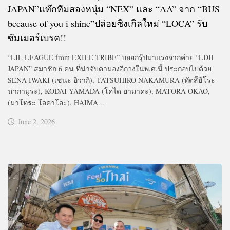
JAPAN”แท๊กทีมสองหนุ่ม “NEX” และ “AA” จาก “BUS
because of you i shine”ปล่อยซิงเกิลใหม่ “LOCA” รับ
ซัมเมอร์เบรค!!
“LIL LEAGUE from EXILE TRIBE” บอยกรุ๊ปมาแรงจากค่าย “LDH
JAPAN” สมาชิก 6 คน ที่น่าจับตามองอีกวงในพ.ศ.นี้ ประกอบไปด้วย
SENA IWAKI (เซนะ อิวากิ), TATSUHIRO NAKAMURA (ทัตสึฮิโระ
นากามูระ), KODAI YAMADA (โคได ยามาดะ), MATORA OKAO,
(มาโทระ โอคาโอะ), HAIMA...
June 2, 2026