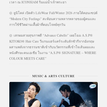
เวลา ณ ICONSIAM ริมแม่น้ำเจ้าพระยา
ยูนิโคล่ เปิดตัว LifeWear Fall/Winter 2026 ภายใต้คอนเซปต์
“Modern City Feelings” สะท้อนความหลากหลายของผู้คนและ
การใช้ชีวิตผ่านเสื้อผ้าที่ตอบโจทย์ทุกวัน
เสกผมสวยสุขภาพดี “Advance Cabello” เผยโฉม A.S.P®
KITOKO® Hair Care วีแกนแฮร์แคร์ระดับลักชัวรีจากอังกฤษ
ผสานพลังจากธรรมชาติเข้ากับนวัตกรรมที่เข้าใจเส้นผมและ
หนังศีรษะคนเอเชีย ในงาน “A.S.P® SIGNATURE – WHERE
COLOUR MEETS CARE”
MUSIC & ARTS CULTURE