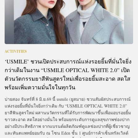
ACTIVITIES
‘USMILE’ ชวนเปิดประสบการณ์แห่งรอยยิ้มที่มั่นใจยิ่ง
กว่าเดิมในงาน “USMILE OPTICAL WHITE 2.0” เปิด
ตัวนวัตกรรมยาสีฟันสูตรใหม่เพื่อรอยยิ้มสะอาด สดใส
พร้อมเพิ่มความมั่นใจในทุกวัน
บ่ายสอง จันทร์ที่ 8 มิ.ย.69 นี้ usmile (ยูสมาย) ชวนสัมผัสประสบการณ์
แห่งรอยยิ้มที่มั่นใจยิ่งกว่าเดิม กับ “USMILE OPTICAL WHITE 2.0”
ยาสีฟันสูตรใหม่ ผสานนวัตกรรมที่ได้รับการพัฒนาขึ้นเพื่อมอบรอยยิ้ม
ขาวสะอาด สดใสอย่างมั่นใจ พร้อมยกระดับการดูแลสุขภาพช่องปาก
อย่างมีประสิทธิภาพ จากแบรนด์ผลิตภัณฑ์ดูแลช่องปากที่ผู้เชี่ยวชาญ
และทันตแพทย์ยอมรับ ณ โซน Eden ชั้น 1 ศูนย์การค้าเซ็นทรัลเวิลด์