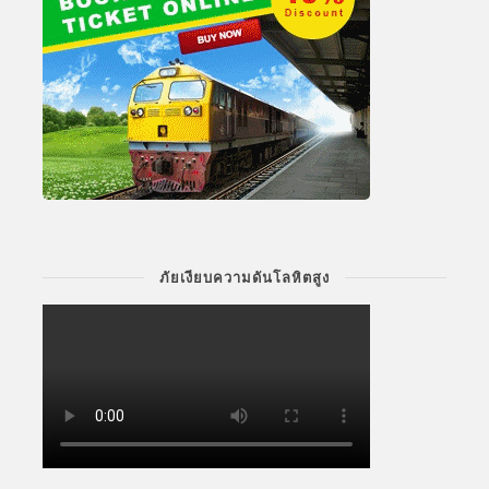
ภัยเงียบความดันโลหิตสูง