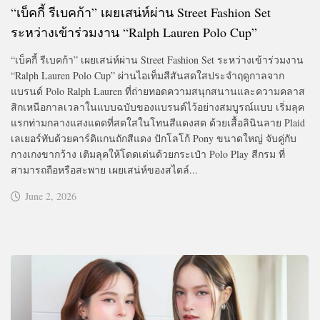
“เบ็คกี้ รีเบคก้า” เผยเสน่ห์ผ่าน Street Fashion Set
ระหว่างเข้าร่วมงาน “Ralph Lauren Polo Cup”
“เบ็คกี้ รีเบคก้า” เผยเสน่ห์ผ่าน Street Fashion Set ระหว่างเข้าร่วมงาน
“Ralph Lauren Polo Cup” ผ่านไอเท็มสีสันสดใสประจำฤดูกาลจาก
แบรนด์ Polo Ralph Lauren ที่ถ่ายทอดความสนุกสนานและความคลาส
สิกเหนือกาลเวลาในแบบฉบับของแบรนด์ไว้อย่างสมบูรณ์แบบ เริ่มลุค
แรกท่ามกลางแสงแดดที่สดใสในโทนสีแดงสด ด้วยเสื้อลินินลาย Plaid
เลเยอร์ทับด้วยคาร์ดิแกนถักสีแดง ปักโลโก้ Pony ขนาดใหญ่ จับคู่กับ
กางเกงขากว้าง เติมลุคให้โดดเด่นด้วยกระเป๋า Polo Play สีกรม ที่
สามารถถือหรือสะพาย เผยเสน่ห์ของสไตล์...
June 2, 2026