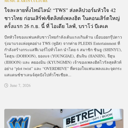
MUSIC & ARTS CULTURE
ใจละลายทั้งไทม์ไลน์! “TWS” ส่งคลิปวอร์มหัวใจ 42
ชาวไทย ก่อนเสิร์ฟเซ็ตลิสต์เพลงฮิต ในคอนเสิร์ตใหญ่
ครั้งแรก 26 ก.ย. นี้ ที่ ไอเดีย ไลฟ์, บราโว่ บีเคเค
บีทหัวใจของแฟนคลับชาวไทยกำลังเต้นแรงเกินต้าน เมื่อบอยกรุ๊ปดาว
รุ่งมาแรงแห่งยุคอย่าง TWS (ทูอัส) จากค่าย PLEDIS Entertainment ที่
กำลังสร้างกระแสฟีเวอร์ไปทั่วโลก นำโดย 6 สมาชิก ชินยู (SHINYU),
โดฮุน (DOHOON), ยองแจ (YOUNGJAE), ฮันจิน (HANJIN), จีฮุน
(JIHOON) และ คยองมิน (KYUNGMIN) เจ้าของเพลงฮิตไวรัลสุดคิวท์
อย่าง “plot twist” และ “OVERDRIVE” ที่ครองใจแฟนเพลงและจุดกระ
แสแดนซ์ชาเลนจ์สุดปังไปทั่วโซเชียล...
June 7, 2026