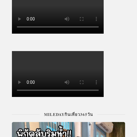
MILEDAYกินเที่ยว365วัน