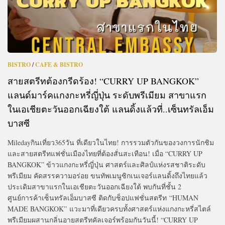
BISTRO
/
CAFE & BISTRO
สายสตรีทต้องกรีดร้อง! “CURRY UP BANGKOK”
แลนด์มาร์คแกงกะหรี่ญี่ปุ่น ระดับพรีเมียม สาขาแรก
ในเอเชียตะวันออกเฉียงใต้ แลนดิ้งแล้วที่..เซ็นทรัลเอ็ม
บาสซี
Miledayกินเที่ยว365วัน ที่เดียวในไทย! การรวมตัวกันของวงการนักชิม
และสายสตรีทแฟชั่นเมืองไทยที่ต้องสั่นสะเทือน! เมื่อ “CURRY UP
BANGKOK” ข้าวแกงกะหรี่ญี่ปุ่น ศาสตร์และศิลป์แห่งรสชาติระดับ
พรีเมียม คัดสรรความอร่อย ขนทัพเมนูซิกเนเจอร์แลนดิ้งถึงไทยแล้ว
ประเดิมสาขาแรกในเอเชียตะวันออกเฉียงใต้ พบกันที่ชั้น 2
ศูนย์การค้าเซ็นทรัลเอ็มบาสซี ติดกับช็อปแฟชั่นสตรีท “HUMAN
MADE BANGKOK” แวะมาที่เดียวครบทั้งศาสตร์แห่งแกงกะหรี่สไตล์
พรีเมียมผสานกลิ่นอายสตรีทคัลเจอร์พร้อมกันวันนี้! “CURRY UP