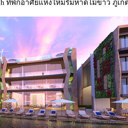
h ที่พักอาศัยแห่งใหม่ริมหาดไม้ขาว ภูเก็
CTIVITIES
&
EVENT
DEAL