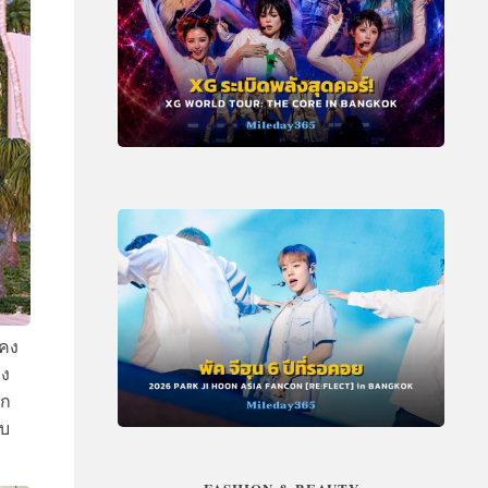
งคง
าง
ัก
ับ