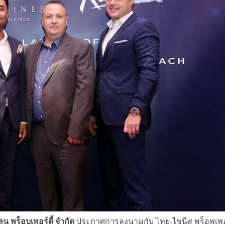
ลน พร็อบเพอร์ตี้ จำกัด
ประกาศการลงนามกับ ไทย-ไชนีส พร็อพเพอร