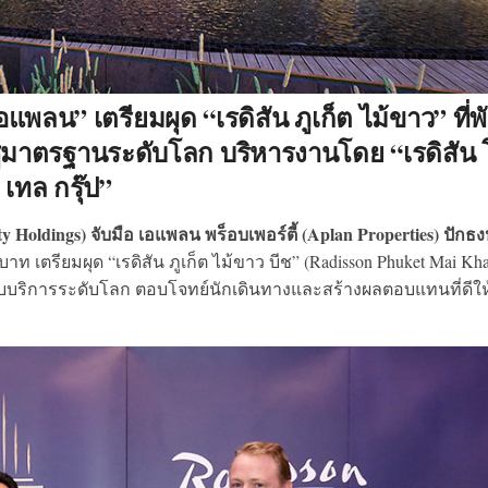
อแพลน” เตรียมผุด “เรดิสัน ภูเก็ต ไม้ขาว” ที่พ
 ชูมาตรฐานระดับโลก บริหารงานโดย “เรดิสัน 
เทล กรุ๊ป”
ty Holdings) จับมือ เอแพลน พร็อบเพอร์ตี้ (Aplan Properties) ปักธ
นบาท เตรียมผุด “เรดิสัน ภูเก็ต ไม้ขาว บีช” (Radisson Phuket Mai Kh
อบบริการระดับโลก ตอบโจทย์นักเดินทางและสร้างผลตอบแทนที่ดีให