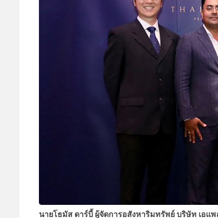
นายโธมัส ดาร์บี้ ผู้จัดการอสังหาริมทรัพย์ บริษัท เอแพ