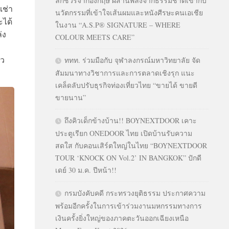
ลักชัวรีจากอังกฤษ ผสานพลังจากธรรมชาติเข้ากับ
เช่า
นวัตกรรมที่เข้าใจเส้นผมและหนังศีรษะคนเอเชีย
ะได้
ในงาน “A.S.P® SIGNATURE – WHERE
่ง
COLOUR MEETS CARE”
ัว
ททท. ร่วมมือกับ จุฬาลงกรณ์มหาวิทยาลัย จัด
สัมมนาทางวิชาการและการตลาดเชิงรุก แนะ
เคล็ดลับปรับธุรกิจท่องเที่ยวไทย “ขายได้ ขายดี
ขายนาน”
ถึงคิวเด็กข้างบ้าน!! BOYNEXTDOOR เคาะ
ประตูเรียก ONEDOOR ไทย เปิดบ้านรับความ
สดใส กับคอนเสิร์ตใหญ่ในไทย “BOYNEXTDOOR
TOUR ‘KNOCK ON Vol.2’ IN BANGKOK” ปักดี
เดย์ 30 ม.ค. ปีหน้า!!
กรมบังคับคดี กระทรวงยุติธรรม ประกาศความ
พร้อมอีกครั้งในการเข้าร่วมงานมหกรรมทางการ
เงินครั้งยิ่งใหญ่ของภาคตะวันออกเฉียงเหนือ