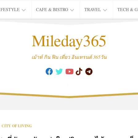
IFESTYLE
CAFE & BISTRO
TRAVEL
TECH & 
IFE
BISTRO
TIEW
Mileday365
HEALTH
THAI
CAFE
HOTEL
INTER
REVIEW
TRIP
เม้าท์ กิน ฟิน เที่ยว อินเทรนด์ 365วัน
MUSIC
&
ARTS
CULTURE
FASHION
&
BEAUTY
MOVIE
CITY OF LIVING
&
SERIES