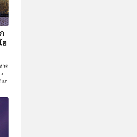
ัก
โฮ
งหาด
ao
้แก่