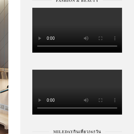
FASHION & BEAUTY
MILEDAYกินเที่ยว365วัน