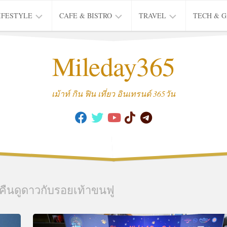
IFESTYLE
CAFE & BISTRO
TRAVEL
TECH & 
IFE
BISTRO
TIEW
Mileday365
HEALTH
THAI
CAFE
HOTEL
INTER
REVIEW
TRIP
เม้าท์ กิน ฟิน เที่ยว อินเทรนด์ 365วัน
MUSIC
&
ARTS
CULTURE
FASHION
&
BEAUTY
คืนดูดาวกับรอยเท้าขนฟู
MOVIE
&
SERIES