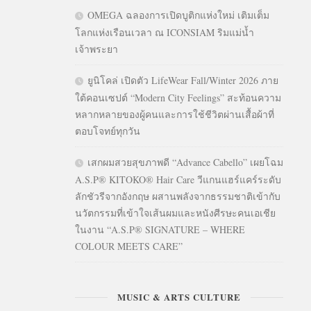
OMEGA ฉลองการเปิดบูติกแห่งใหม่ เติมเต็ม
โลกแห่งเรือนเวลา ณ ICONSIAM ริมแม่น้ำ
เจ้าพระยา
ยูนิโคล่ เปิดตัว LifeWear Fall/Winter 2026 ภาย
ใต้คอนเซปต์ “Modern City Feelings” สะท้อนความ
หลากหลายของผู้คนและการใช้ชีวิตผ่านเสื้อผ้าที่
ตอบโจทย์ทุกวัน
เสกผมสวยสุขภาพดี “Advance Cabello” เผยโฉม
A.S.P® KITOKO® Hair Care วีแกนแฮร์แคร์ระดับ
ลักชัวรีจากอังกฤษ ผสานพลังจากธรรมชาติเข้ากับ
นวัตกรรมที่เข้าใจเส้นผมและหนังศีรษะคนเอเชีย
ในงาน “A.S.P® SIGNATURE – WHERE
COLOUR MEETS CARE”
MUSIC & ARTS CULTURE