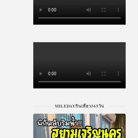
MILEDAYกินเที่ยว365วัน