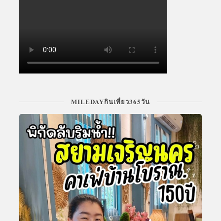
MILEDAYกินเที่ยว365วัน