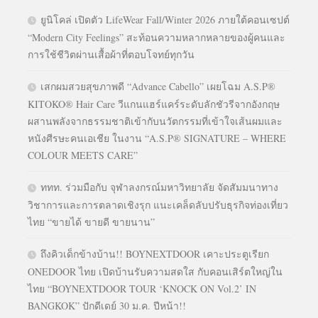
ยูนิโคล่ เปิดตัว LifeWear Fall/Winter 2026 ภายใต้คอนเซปต์
“Modern City Feelings” สะท้อนความหลากหลายของผู้คนและ
การใช้ชีวิตผ่านเสื้อผ้าที่ตอบโจทย์ทุกวัน
เสกผมสวยสุขภาพดี “Advance Cabello” เผยโฉม A.S.P®
KITOKO® Hair Care วีแกนแฮร์แคร์ระดับลักชัวรีจากอังกฤษ
ผสานพลังจากธรรมชาติเข้ากับนวัตกรรมที่เข้าใจเส้นผมและ
หนังศีรษะคนเอเชีย ในงาน “A.S.P® SIGNATURE – WHERE
COLOUR MEETS CARE”
ททท. ร่วมมือกับ จุฬาลงกรณ์มหาวิทยาลัย จัดสัมมนาทาง
วิชาการและการตลาดเชิงรุก แนะเคล็ดลับปรับธุรกิจท่องเที่ยว
ไทย “ขายได้ ขายดี ขายนาน”
ถึงคิวเด็กข้างบ้าน!! BOYNEXTDOOR เคาะประตูเรียก
ONEDOOR ไทย เปิดบ้านรับความสดใส กับคอนเสิร์ตใหญ่ใน
ไทย “BOYNEXTDOOR TOUR ‘KNOCK ON Vol.2’ IN
BANGKOK” ปักดีเดย์ 30 ม.ค. ปีหน้า!!