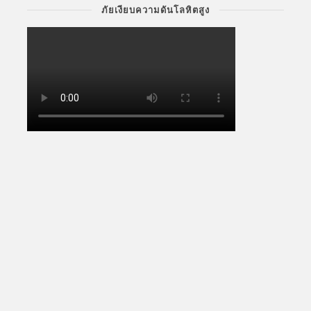
ภัยเงียบความดันโลหิตสูง