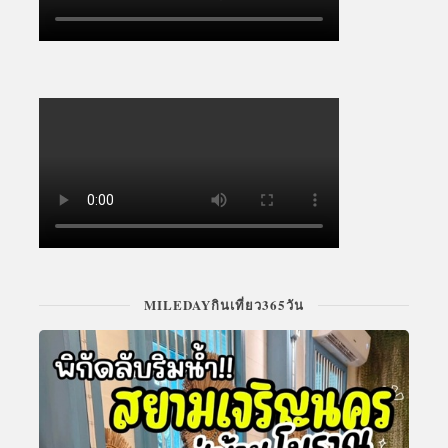
MILEDAYกินเที่ยว365วัน