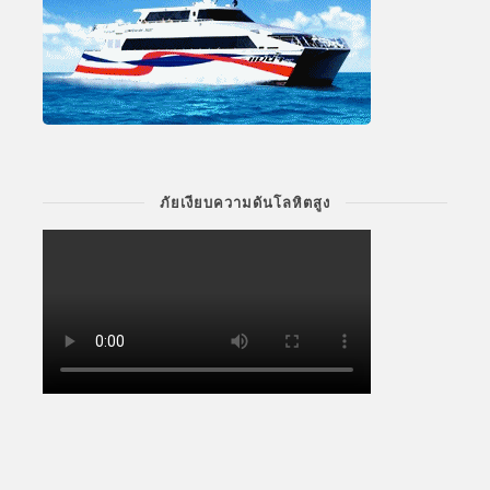
ภัยเงียบความดันโลหิตสูง