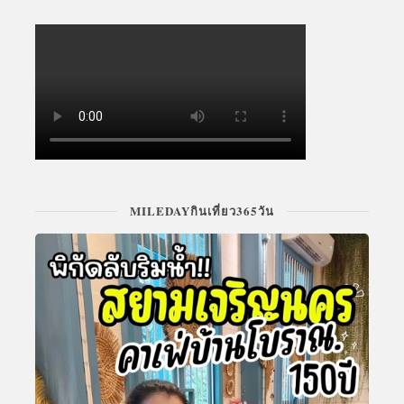
MILEDAYกินเที่ยว365วัน