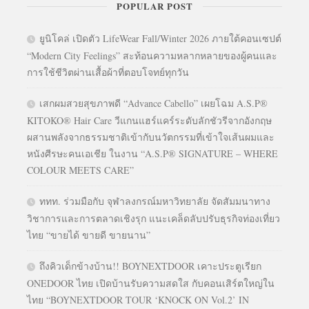
POPULAR POST
ยูนิโคล่ เปิดตัว LifeWear Fall/Winter 2026 ภายใต้คอนเซปต์
“Modern City Feelings” สะท้อนความหลากหลายของผู้คนและ
การใช้ชีวิตผ่านเสื้อผ้าที่ตอบโจทย์ทุกวัน
เสกผมสวยสุขภาพดี “Advance Cabello” เผยโฉม A.S.P®
KITOKO® Hair Care วีแกนแฮร์แคร์ระดับลักชัวรีจากอังกฤษ
ผสานพลังจากธรรมชาติเข้ากับนวัตกรรมที่เข้าใจเส้นผมและ
หนังศีรษะคนเอเชีย ในงาน “A.S.P® SIGNATURE – WHERE
COLOUR MEETS CARE”
ททท. ร่วมมือกับ จุฬาลงกรณ์มหาวิทยาลัย จัดสัมมนาทาง
วิชาการและการตลาดเชิงรุก แนะเคล็ดลับปรับธุรกิจท่องเที่ยว
ไทย “ขายได้ ขายดี ขายนาน”
ถึงคิวเด็กข้างบ้าน!! BOYNEXTDOOR เคาะประตูเรียก
ONEDOOR ไทย เปิดบ้านรับความสดใส กับคอนเสิร์ตใหญ่ใน
ไทย “BOYNEXTDOOR TOUR ‘KNOCK ON Vol.2’ IN