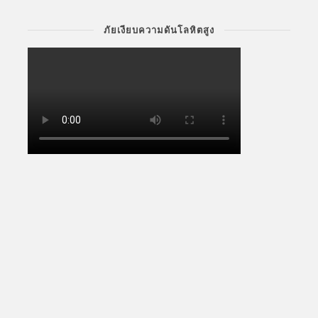
ภัยเงียบความดันโลหิตสูง