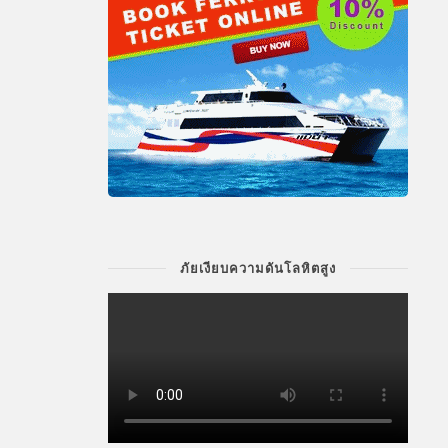
ภัยเงียบความดันโลหิตสูง