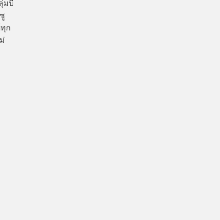
ุ่มบี
ซู
ทุก
ม่