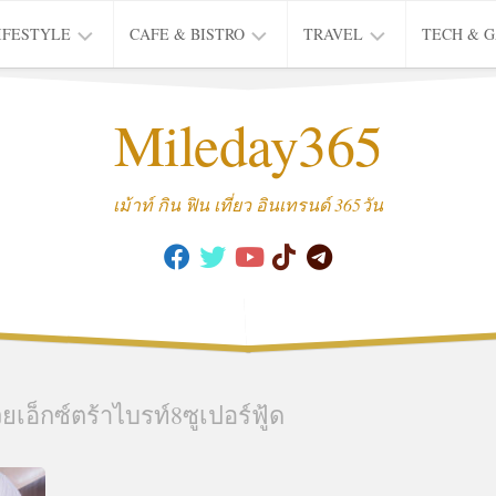
IFESTYLE
CAFE & BISTRO
TRAVEL
TECH & 
IFE
BISTRO
TIEW
Mileday365
HEALTH
THAI
CAFE
HOTEL
INTER
REVIEW
TRIP
เม้าท์ กิน ฟิน เที่ยว อินเทรนด์ 365วัน
MUSIC
&
ARTS
CULTURE
FASHION
&
BEAUTY
วียเอ็กซ์ตร้าไบรท์8ซูเปอร์ฟู้ด
MOVIE
&
SERIES