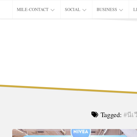
Skip
MILE-CONTACT
SOCIAL
BUSINESS
L
to
content
PRIVACY
EDUCATION
CITY
L
&
OF
INNOVATION
LIVING
Tagged:
#นีเ