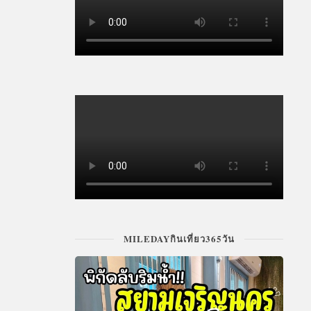
MILEDAYกินเที่ยว365วัน