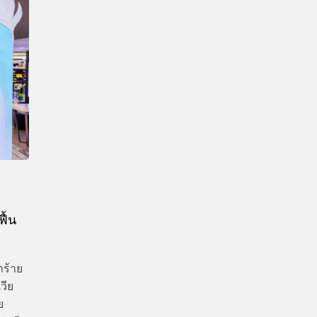
CTIVITIES
&
EVENT
DEAL
ฟื้น
ำร้าย
วีย
ย