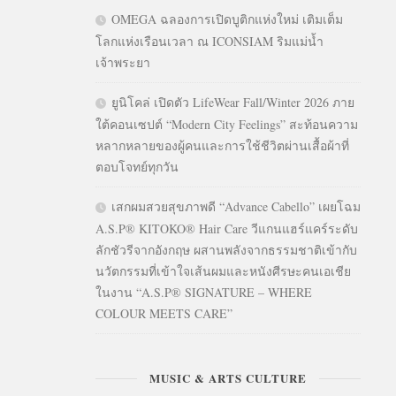
OMEGA ฉลองการเปิดบูติกแห่งใหม่ เติมเต็ม
โลกแห่งเรือนเวลา ณ ICONSIAM ริมแม่น้ำ
เจ้าพระยา
ยูนิโคล่ เปิดตัว LifeWear Fall/Winter 2026 ภาย
ใต้คอนเซปต์ “Modern City Feelings” สะท้อนความ
หลากหลายของผู้คนและการใช้ชีวิตผ่านเสื้อผ้าที่
ตอบโจทย์ทุกวัน
เสกผมสวยสุขภาพดี “Advance Cabello” เผยโฉม
A.S.P® KITOKO® Hair Care วีแกนแฮร์แคร์ระดับ
ลักชัวรีจากอังกฤษ ผสานพลังจากธรรมชาติเข้ากับ
นวัตกรรมที่เข้าใจเส้นผมและหนังศีรษะคนเอเชีย
ในงาน “A.S.P® SIGNATURE – WHERE
COLOUR MEETS CARE”
MUSIC & ARTS CULTURE