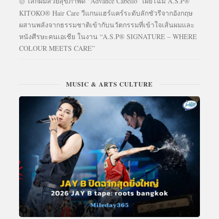
เสกผมสวยสุขภาพดี “Advance Cabello” เผยโฉม A.S.P®
KITOKO® Hair Care วีแกนแฮร์แคร์ระดับลักชัวรีจากอังกฤษ
ผสานพลังจากธรรมชาติเข้ากับนวัตกรรมที่เข้าใจเส้นผมและ
หนังศีรษะคนเอเชีย ในงาน “A.S.P® SIGNATURE – WHERE
COLOUR MEETS CARE”
MUSIC & ARTS CULTURE