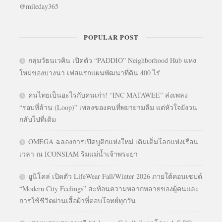
@mileday365
POPULAR POST
กลุ่มวัธนเวคิน เปิดตัว “PADDIO” Neighborhood Hub แห่ง
ใหม่ของบางนา เฟสแรกแผนพัฒนาที่ดิน 400 ไร่
คนไทยเป็นอะไรกับคนเก่า! “INC MATAWEE” ส่งเพลง
“รอบที่ล้าน (Loop)” เพลงของคนที่พยายามลืม แต่หัวใจยังวน
กลับไปที่เดิม
OMEGA ฉลองการเปิดบูติกแห่งใหม่ เติมเต็มโลกแห่งเรือน
เวลา ณ ICONSIAM ริมแม่น้ำเจ้าพระยา
ยูนิโคล่ เปิดตัว LifeWear Fall/Winter 2026 ภายใต้คอนเซปต์
“Modern City Feelings” สะท้อนความหลากหลายของผู้คนและ
การใช้ชีวิตผ่านเสื้อผ้าที่ตอบโจทย์ทุกวัน