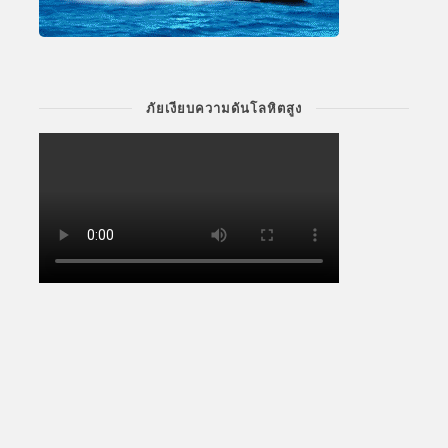
ภัยเงียบความดันโลหิตสูง