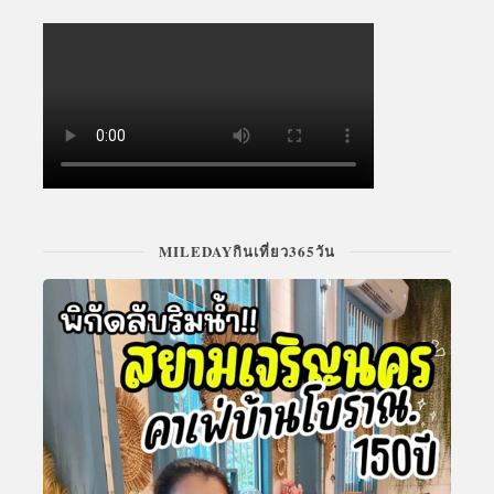
MILEDAYกินเที่ยว365วัน