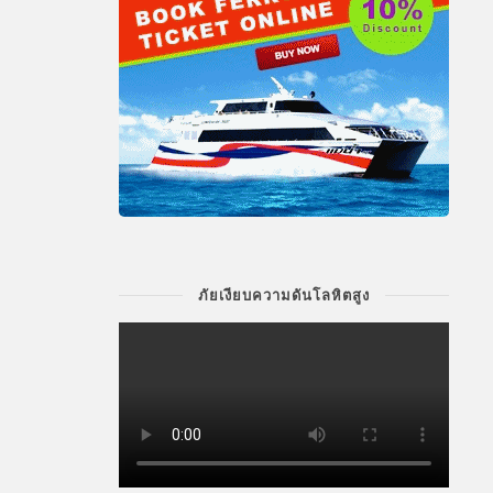
ภัยเงียบความดันโลหิตสูง