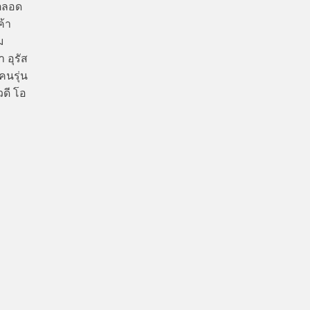
นตลอด
ค้า
ม
 อุรัส
คนรุ่น
วดี โอ