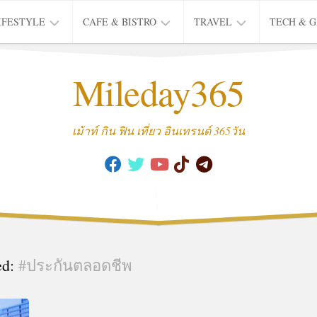
IFESTYLE
CAFE & BISTRO
TRAVEL
TECH & 
IFE
BISTRO
TIEW
Mileday365
HEALTH
THAI
CAFE
HOTEL
INTER
REVIEW
TRIP
เม้าท์ กิน ฟิน เที่ยว อินเทรนด์ 365วัน
MUSIC
&
ARTS
CULTURE
FASHION
&
BEAUTY
ed:
#ประกันตลอดชีพ
MOVIE
&
SERIES