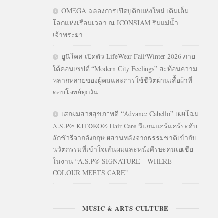
OMEGA ฉลองการเปิดบูติกแห่งใหม่ เติมเต็ม
โลกแห่งเรือนเวลา ณ ICONSIAM ริมแม่น้ำ
เจ้าพระยา
ยูนิโคล่ เปิดตัว LifeWear Fall/Winter 2026 ภาย
ใต้คอนเซปต์ “Modern City Feelings” สะท้อนความ
หลากหลายของผู้คนและการใช้ชีวิตผ่านเสื้อผ้าที่
ตอบโจทย์ทุกวัน
เสกผมสวยสุขภาพดี “Advance Cabello” เผยโฉม
A.S.P® KITOKO® Hair Care วีแกนแฮร์แคร์ระดับ
ลักชัวรีจากอังกฤษ ผสานพลังจากธรรมชาติเข้ากับ
นวัตกรรมที่เข้าใจเส้นผมและหนังศีรษะคนเอเชีย
ในงาน “A.S.P® SIGNATURE – WHERE
COLOUR MEETS CARE”
MUSIC & ARTS CULTURE