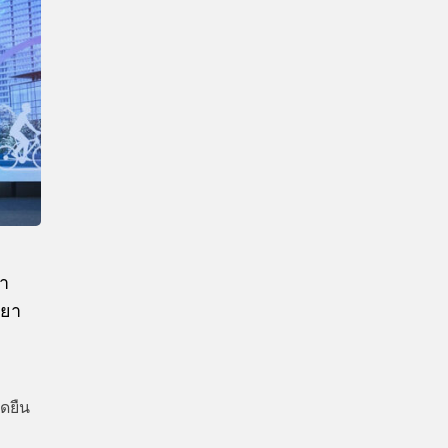
CTIVITIES
&
EVENT
DEAL
ณา
สยา
ุดยืน