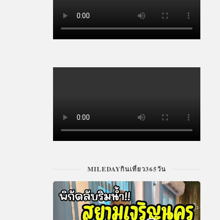
MILEDAYกินเที่ยว365วัน