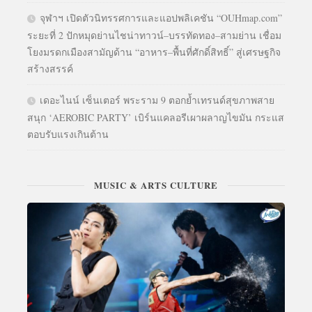
จุฬาฯ เปิดตัวนิทรรศการและแอปพลิเคชัน “OUHmap.com”
ระยะที่ 2 ปักหมุดย่านไชน่าทาวน์–บรรทัดทอง–สามย่าน เชื่อม
โยงมรดกเมืองสามัญด้าน “อาหาร–พื้นที่ศักดิ์สิทธิ์” สู่เศรษฐกิจ
สร้างสรรค์
เดอะไนน์ เซ็นเตอร์ พระราม 9 ตอกย้ำเทรนด์สุขภาพสาย
สนุก ‘AEROBIC PARTY’ เบิร์นแคลอรีเผาผลาญไขมัน กระแส
ตอบรับแรงเกินต้าน
MUSIC & ARTS CULTURE