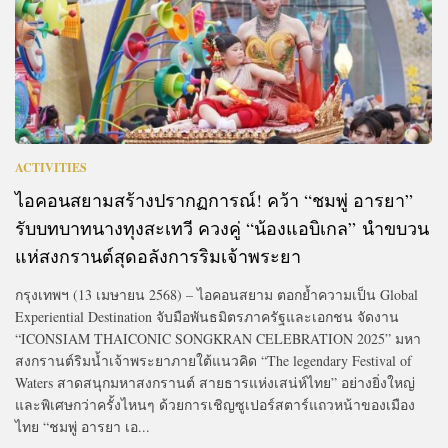
ACTIVITIES
ไอคอนสยามสร้างปรากฏการณ์! คว้า “ชมพู่ อารยา”
รับบทบาทนางทุงสะเทวี ควงคู่ “น้องแอบิเกล” นำขบวน
แห่สงกรานต์สุดอลังการริมเจ้าพระยา
กรุงเทพฯ (13 เมษายน 2568) – ไอคอนสยาม ตอกย้ำความเป็น Global
Experiential Destination จับมือพันธมิตรภาครัฐและเอกชน จัดงาน
“ICONSIAM THAICONIC SONGKRAN CELEBRATION 2025” มหา
สงกรานต์ริมน้ำเจ้าพระยาภายใต้แนวคิด “The legendary Festival of
Waters สาดสนุกมหาสงกรานต์ สายธารแห่งเสน่ห์ไทย” อย่างยิ่งใหญ่
และพิเศษกว่าครั้งไหนๆ ด้วยการเชิญซูเปอร์สตาร์แถวหน้าของเมือง
ไทย “ชมพู่ อารยา เอ...