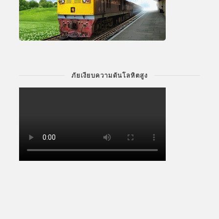
ภัยเงียบความดันโลหิตสูง