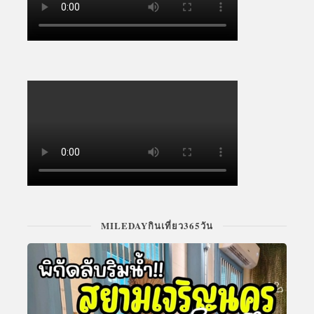
MILEDAYกินเที่ยว365วัน