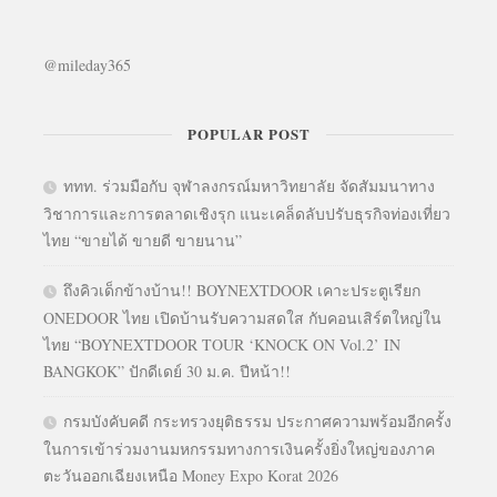
@mileday365
POPULAR POST
ททท. ร่วมมือกับ จุฬาลงกรณ์มหาวิทยาลัย จัดสัมมนาทาง
วิชาการและการตลาดเชิงรุก แนะเคล็ดลับปรับธุรกิจท่องเที่ยว
ไทย “ขายได้ ขายดี ขายนาน”
ถึงคิวเด็กข้างบ้าน!! BOYNEXTDOOR เคาะประตูเรียก
ONEDOOR ไทย เปิดบ้านรับความสดใส กับคอนเสิร์ตใหญ่ใน
ไทย “BOYNEXTDOOR TOUR ‘KNOCK ON Vol.2’ IN
BANGKOK” ปักดีเดย์ 30 ม.ค. ปีหน้า!!
กรมบังคับคดี กระทรวงยุติธรรม ประกาศความพร้อมอีกครั้ง
ในการเข้าร่วมงานมหกรรมทางการเงินครั้งยิ่งใหญ่ของภาค
ตะวันออกเฉียงเหนือ Money Expo Korat 2026