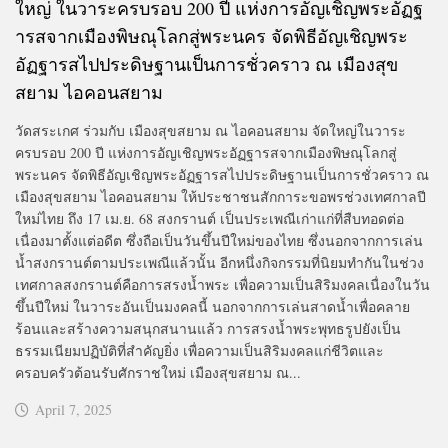
ใหญ่ ในวาระครบรอบ 200 ปี แห่งการอัญเชิญพระอัฏฐ
ารสจากเมืองพิษณุโลกสู่พระนคร จัดพิธีอัญเชิญพระ
อัฏฐารสไปประดิษฐานเป็นการชั่วคราว ณ เมืองสุข
สยาม ไอคอนสยาม
วัดสระเกศ ร่วมกับ เมืองสุขสยาม ณ ไอคอนสยาม จัดใหญ่ในวาระ
ครบรอบ 200 ปี แห่งการอัญเชิญพระอัฏฐารสจากเมืองพิษณุโลกสู่
พระนคร จัดพิธีอัญเชิญพระอัฏฐารสไปประดิษฐานเป็นการชั่วคราว ณ
เมืองสุขสยาม ไอคอนสยาม ให้ประชาชนสักการะขอพรช่วงเทศกาลปี
ใหม่ไทย ถึง 17 เม.ย. 68 สงกรานต์ เป็นประเพณีเก่าแก่ที่สืบทอดต่อ
เนื่องมาตั้งแต่อดีต ซึ่งถือเป็นวันขึ้นปีใหม่ของไทย ซึ่งนอกจากการเล่น
น้ำสงกรานต์ตามประเพณีแล้วนั้น อีกหนึ่งกิจกรรมที่นิยมทำกันในช่วง
เทศกาลสงกรานต์คือการสรงน้ำพระ เพื่อความเป็นสิริมงคลเนื่องในวัน
ขึ้นปีใหม่ ในวาระอันเป็นมงคลนี้ นอกจากการเล่นสาดน้ำเพื่อคลาย
ร้อนและสร้างความสนุกสนานแล้ว การสรงน้ำพระพุทธรูปยังเป็น
ธรรมเนียมปฏิบัติที่สำคัญยิ่ง เพื่อความเป็นสิริมงคลแก่ชีวิตและ
ครอบครัวต้อนรับศักราชใหม่ เมืองสุขสยาม ณ...
April 7, 2025