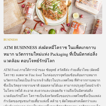
BUSINESS
ATM BUSINNESS ส่งผัดหมี่โคราช ในแพ็คเกจกาบ
หมาก นวัตกรรมใหม่แห่ง Packaging ที่เป็นมิตรต่อสิ่ง
แวดล้อม ตอบโจทย์รักษ์โลก
ATM Food ภายใต้การนำของ ชัยยุทธ์ สวัสดีส่ง ก๋วยเตี๋ยวไทย (ผัดหมี่
โคราช) ลงตลาด Fine food ในกล่องบรรจุพร้อมช้อนส้อมกาบหมาก
นวัตกรรมใหม่เป็นเจ้าแรกเจ้าเดียวในประเทศไทย ที่ทำจากกาบหมาก
ซึ่งเป็นวัสดุจากธรรมชาติ ย่อยสลายได้เอง สามารถปรุงสุกโดยนำเข้า
ไมโครเวฟได้ สะอาด สะดวกและปลอดภัย รวมถึงเป็นมิตรต่อสิ่ง
แวดล้อมรักษ์โลก โคราชเป็นจังหวัดหนึ่งของประเทศไทยซึ่งเป็นแหล่ง
กำเนิดของชุมชนก๋วยเตี๋ยวแห่งนี้ คล้าย ๆ ผัดไทยแต่รสเผ็ดกว่าและ