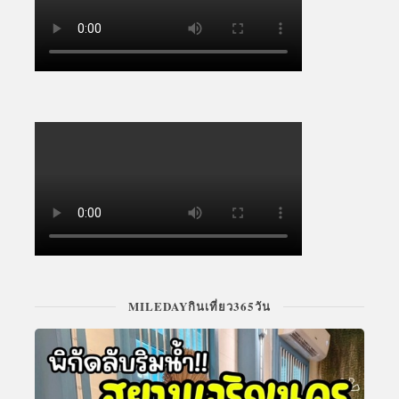
MILEDAYกินเที่ยว365วัน