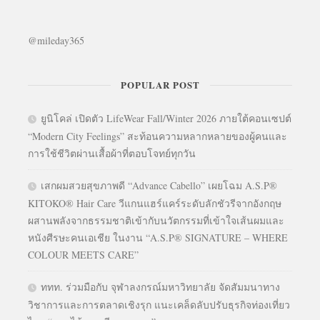
@mileday365
POPULAR POST
ยูนิโคล่ เปิดตัว LifeWear Fall/Winter 2026 ภายใต้คอนเซปต์
“Modern City Feelings” สะท้อนความหลากหลายของผู้คนและ
การใช้ชีวิตผ่านเสื้อผ้าที่ตอบโจทย์ทุกวัน
เสกผมสวยสุขภาพดี “Advance Cabello” เผยโฉม A.S.P®
KITOKO® Hair Care วีแกนแฮร์แคร์ระดับลักชัวรีจากอังกฤษ
ผสานพลังจากธรรมชาติเข้ากับนวัตกรรมที่เข้าใจเส้นผมและ
หนังศีรษะคนเอเชีย ในงาน “A.S.P® SIGNATURE – WHERE
COLOUR MEETS CARE”
ททท. ร่วมมือกับ จุฬาลงกรณ์มหาวิทยาลัย จัดสัมมนาทาง
วิชาการและการตลาดเชิงรุก แนะเคล็ดลับปรับธุรกิจท่องเที่ยว