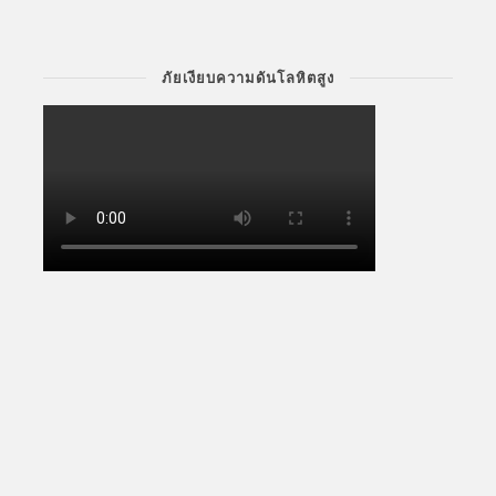
ภัยเงียบความดันโลหิตสูง