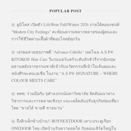
POPULAR POST
ยูนิโคล่ เปิดตัว LifeWear Fall/Winter 2026 ภายใต้คอนเซปต์
“Modern City Feelings” สะท้อนความหลากหลายของผู้คนและ
การใช้ชีวิตผ่านเสื้อผ้าที่ตอบโจทย์ทุกวัน
เสกผมสวยสุขภาพดี “Advance Cabello” เผยโฉม A.S.P®
KITOKO® Hair Care วีแกนแฮร์แคร์ระดับลักชัวรีจากอังกฤษ
ผสานพลังจากธรรมชาติเข้ากับนวัตกรรมที่เข้าใจเส้นผมและ
หนังศีรษะคนเอเชีย ในงาน “A.S.P® SIGNATURE – WHERE
COLOUR MEETS CARE”
ททท. ร่วมมือกับ จุฬาลงกรณ์มหาวิทยาลัย จัดสัมมนาทาง
วิชาการและการตลาดเชิงรุก แนะเคล็ดลับปรับธุรกิจท่องเที่ยว
ไทย “ขายได้ ขายดี ขายนาน”
ถึงคิวเด็กข้างบ้าน!! BOYNEXTDOOR เคาะประตูเรียก
ONEDOOR ไทย เปิดบ้านรับความสดใส กับคอนเสิร์ตใหญ่ใน