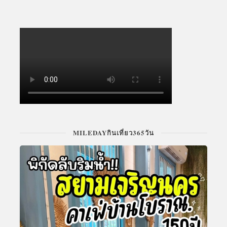
MILEDAYกินเที่ยว365วัน