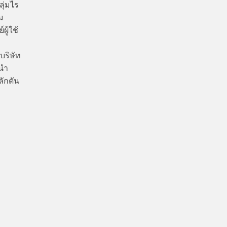
ลุ่มไร
ม
ู้ใช้
บริษัท
นนำ
ักดัน