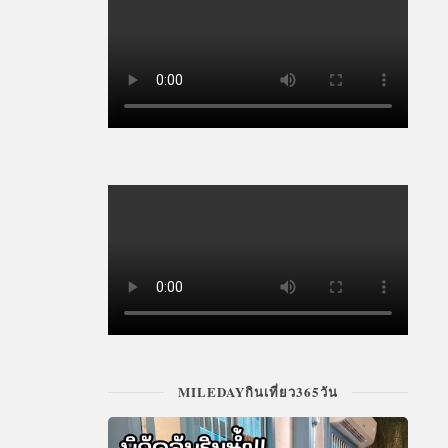
MILEDAYกินเที่ยว365วัน