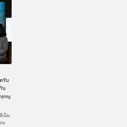
CTIVITIES
&
EVENT
DEAL
หรับ
กับ
pping
่เป็น
ือน