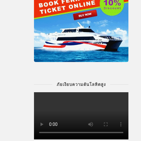
ภัยเงียบความดันโลหิตสูง