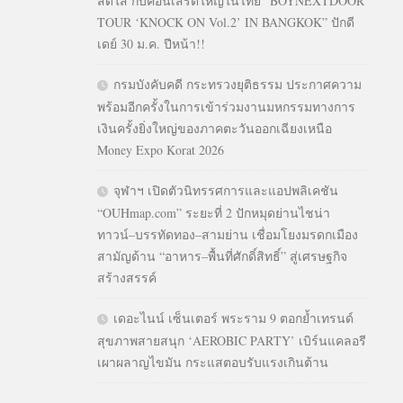
สดใส กับคอนเสิร์ตใหญ่ในไทย “BOYNEXTDOOR
TOUR ‘KNOCK ON Vol.2’ IN BANGKOK” ปักดี
เดย์ 30 ม.ค. ปีหน้า!!
กรมบังคับคดี กระทรวงยุติธรรม ประกาศความ
พร้อมอีกครั้งในการเข้าร่วมงานมหกรรมทางการ
เงินครั้งยิ่งใหญ่ของภาคตะวันออกเฉียงเหนือ
Money Expo Korat 2026
จุฬาฯ เปิดตัวนิทรรศการและแอปพลิเคชัน
“OUHmap.com” ระยะที่ 2 ปักหมุดย่านไชน่า
ทาวน์–บรรทัดทอง–สามย่าน เชื่อมโยงมรดกเมือง
สามัญด้าน “อาหาร–พื้นที่ศักดิ์สิทธิ์” สู่เศรษฐกิจ
สร้างสรรค์
เดอะไนน์ เซ็นเตอร์ พระราม 9 ตอกย้ำเทรนด์
สุขภาพสายสนุก ‘AEROBIC PARTY’ เบิร์นแคลอรี
เผาผลาญไขมัน กระแสตอบรับแรงเกินต้าน