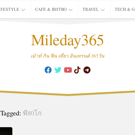
IFESTYLE
CAFE & BISTRO
TRAVEL
TECH & 
IFE
BISTRO
TIEW
Mileday365
HEALTH
THAI
CAFE
HOTEL
INTER
REVIEW
TRIP
เม้าท์ กิน ฟิน เที่ยว อินเทรนด์ 365วัน
MUSIC
&
ARTS
CULTURE
FASHION
&
BEAUTY
Tagged:
พี80โก
MOVIE
&
SERIES