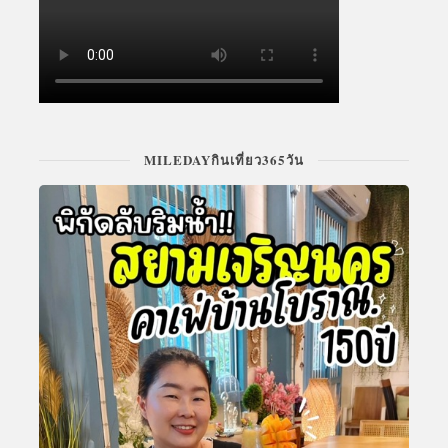
MILEDAYกินเที่ยว365วัน