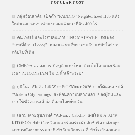
POPULAR POST
กลุ่มวัธนเวคิน เปิดตัว “PADDIO” Neighborhood Hub แห่ง
ใหม่ของบางนา เฟสแรกแผนพัฒนาที่ดิน 400 ไร่
คนไทยเป็นอะไรกับคนเก่า! “INC MATAWEE” ส่งเพลง
“รอบที่ล้าน (Loop)” เพลงของคนที่พยายามลืม แต่หัวใจยังวน
กลับไปที่เดิม
OMEGA ฉลองการเปิดบูติกแห่งใหม่ เติมเต็มโลกแห่งเรือน
เวลา ณ ICONSIAM ริมแม่น้ำเจ้าพระยา
ยูนิโคล่ เปิดตัว LifeWear Fall/Winter 2026 ภายใต้คอนเซปต์
“Modern City Feelings” สะท้อนความหลากหลายของผู้คนและ
การใช้ชีวิตผ่านเสื้อผ้าที่ตอบโจทย์ทุกวัน
เสกผมสวยสุขภาพดี “Advance Cabello” เผยโฉม A.S.P®
KITOKO® Hair Care วีแกนแฮร์แคร์ระดับลักชัวรีจากอังกฤษ
ผสานพลังจากธรรมชาติเข้ากับนวัตกรรมที่เข้าใจเส้นผมและ