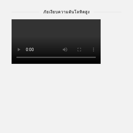
ภัยเงียบความดันโลหิตสูง