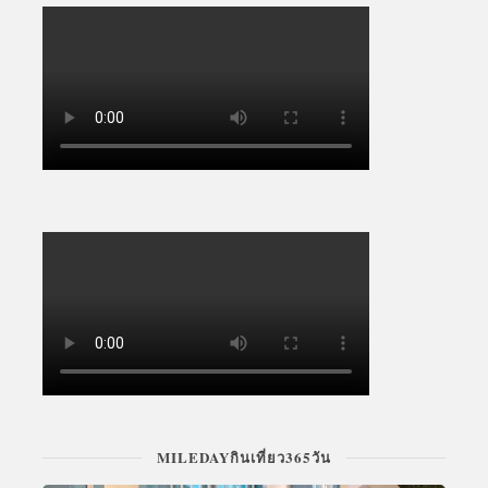
MILEDAYกินเที่ยว365วัน