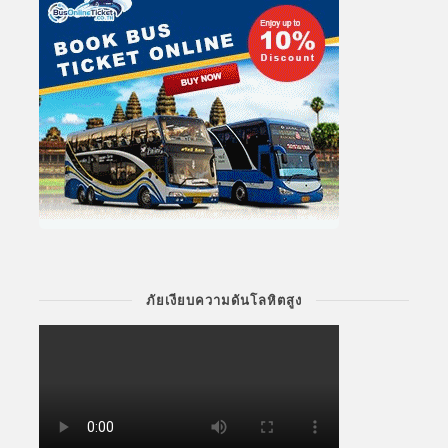
ภัยเงียบความดันโลหิตสูง