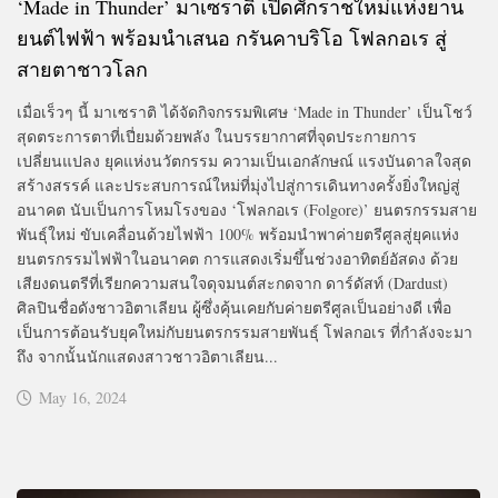
‘Made in Thunder’ มาเซราติ เปิดศักราชใหม่แห่งยาน
ยนต์ไฟฟ้า พร้อมนำเสนอ กรันคาบริโอ โฟลกอเร สู่
สายตาชาวโลก
เมื่อเร็วๆ นี้ มาเซราติ ได้จัดกิจกรรมพิเศษ ‘Made in Thunder’ เป็นโชว์
สุดตระการตาที่เปี่ยมด้วยพลัง ในบรรยากาศที่จุดประกายการ
เปลี่ยนแปลง ยุคแห่งนวัตกรรม ความเป็นเอกลักษณ์ แรงบันดาลใจสุด
สร้างสรรค์ และประสบการณ์ใหม่ที่มุ่งไปสู่การเดินทางครั้งยิ่งใหญ่สู่
อนาคต นับเป็นการโหมโรงของ ‘โฟลกอเร (Folgore)’ ยนตรกรรมสาย
พันธุ์ใหม่ ขับเคลื่อนด้วยไฟฟ้า 100% พร้อมนำพาค่ายตรีศูลสู่ยุคแห่ง
ยนตรกรรมไฟฟ้าในอนาคต การแสดงเริ่มขึ้นช่วงอาทิตย์อัสดง ด้วย
เสียงดนตรีที่เรียกความสนใจดุจมนต์สะกดจาก ดาร์ดัสท์ (Dardust)
ศิลปินชื่อดังชาวอิตาเลียน ผู้ซึ่งคุ้นเคยกับค่ายตรีศูลเป็นอย่างดี เพื่อ
เป็นการต้อนรับยุคใหม่กับยนตรกรรมสายพันธุ์ โฟลกอเร ที่กำลังจะมา
ถึง จากนั้นนักแสดงสาวชาวอิตาเลียน...
May 16, 2024