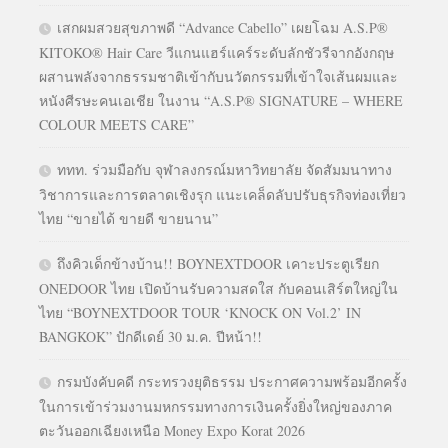
เสกผมสวยสุขภาพดี “Advance Cabello” เผยโฉม A.S.P®
KITOKO® Hair Care วีแกนแฮร์แคร์ระดับลักชัวรีจากอังกฤษ
ผสานพลังจากธรรมชาติเข้ากับนวัตกรรมที่เข้าใจเส้นผมและ
หนังศีรษะคนเอเชีย ในงาน “A.S.P® SIGNATURE – WHERE
COLOUR MEETS CARE”
ททท. ร่วมมือกับ จุฬาลงกรณ์มหาวิทยาลัย จัดสัมมนาทาง
วิชาการและการตลาดเชิงรุก แนะเคล็ดลับปรับธุรกิจท่องเที่ยว
ไทย “ขายได้ ขายดี ขายนาน”
ถึงคิวเด็กข้างบ้าน!! BOYNEXTDOOR เคาะประตูเรียก
ONEDOOR ไทย เปิดบ้านรับความสดใส กับคอนเสิร์ตใหญ่ใน
ไทย “BOYNEXTDOOR TOUR ‘KNOCK ON Vol.2’ IN
BANGKOK” ปักดีเดย์ 30 ม.ค. ปีหน้า!!
กรมบังคับคดี กระทรวงยุติธรรม ประกาศความพร้อมอีกครั้ง
ในการเข้าร่วมงานมหกรรมทางการเงินครั้งยิ่งใหญ่ของภาค
ตะวันออกเฉียงเหนือ Money Expo Korat 2026