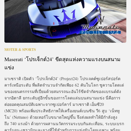
MOTER & SPORTS
Maserati ‘โปรเจ็กต์24’ ขีดสุดแห่งความแรงบนสนาม
แข่ง
มาเซราติ เปิดตัว ‘โปรเจ็กต์24’ (Project24) โปรเจคต์ซูเปอร์สปอร์ต
คาร์เหนือระดับ ที่ผลิตจำนวนจำกัดเพียง 62 คันในโลก ชูความโดดเด่
นของยนตรกรรมที่เปี่ยมด้วยสมรรถนะอันไร้ขีดจำกัดของแบรนด์ดัง
จากอิตาลี ยกระดับสู่อีกขั้นของการโลดแล่นบนสนามแข่ง นี่คือการ
ต่อยอดคุณสมบัติเฉพาะจากซูเปอร์คาร์ มาเซราติ เอ็มซี20
(MC20) พร้อมเพิ่มประสิทธิภาพให้เครื่องยนต์เบนซิน วี6 สูบ ‘เน็ททู
โน’ (Nettuno) ด้วยเทอร์โบขนาดใหญ่ขึ้น จึงส่งผลทำให้มีกำลังสูง
ถึง 740 แรงม้า ด้วยการผสานนวัตกรรมระบบกันสะเทือน, ระบบเบรก
คาร์บอน-เซรามิกและยางที่ใช้สำหรับการแข่งขันโดยเฉพาะ พร้อม