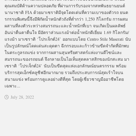
คุณสมบัติด้านความปลอดภัย ที่ผ่านการรับรองจากสหพันธยานยนต์
นานาชาติ FIA ด้วยมาเซราติมีจุดโดดเด่นที่ความเบาของตัวรถ ยนต
รกรรมพิเศษนี้จึงมีพิกัดน้ำหนักตัวถังที่ต่ำกว่า 1,250 กิโลกรัม การผสม
ผสานที่ลงตัวระหว่างสมรรถนะและน้ำหนักที่เบา จนเกิดเป็นผลลัพธ์
อันน่าตื่นตาตื่นใจ มีอัตราส่วนแรงม้าต่อน้ำหนักดีเยี่ยม 1.69 กิโลกรัม/
แรงม้า มาเซราติ ‘โปรเจ็กต์24’ ออกแบบโดย Centro Stile Maserati นับ
เป็นรูปลักษณ์โดดเด่นสะดุดตา ฉีกกรอบและก้าวข้ามขีดจำกัดที่มักพบ
ในตระกูลรถแข่ง จากการผสานสุนทรียศาสตร์แห่งงานดีไซน์และ
สมรรถนะของรถยนต์ จึงกลายเป็นไอเท็มสุดคลาสสิกของนักสะสม มา
เซราติ ‘โปรเจ็กต์24’ นับเป็นขีดสุดแห่งเอกลักษณ์ยนตรกรรม พร้อม
บริการสุดเอ็กซ์คลูซีฟอีกมากมาย รวมถึงประสบการณ์สุดเร้าใจบน
สนามแข่ง พร้อมการดูแลอย่างดีที่สุด โดยผู้เชี่ยวชาญมืออาชีพโดย
เฉพาะ...
July 28, 2022