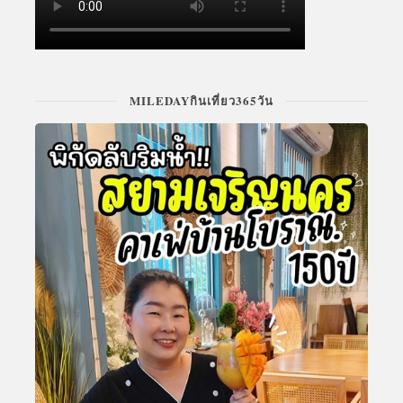
MILEDAYกินเที่ยว365วัน