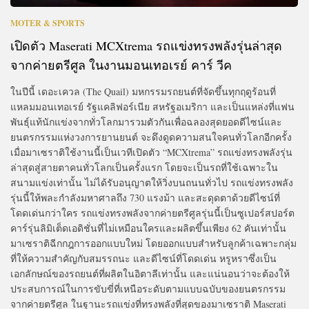
MOTER & SPORTS
เปิดตัว Maserati MCXtrema รถแข่งทรงพลังรุ่นล่าสุด
จากค่ายตรีศูล ในงานมอนเทอเรย์ คาร์ วีค
ในปีนี้ เดอะเควล (The Quail) มหกรรมรถยนต์ที่จัดขึ้นทุกฤดูร้อนที่
แหลมมอนเทอเรย์ รัฐแคลิฟอร์เนีย สหรัฐอเมริกา และเป็นแหล่งที่แฟน
พันธุ์แท้นักแข่งจากทั่วโลกมารวมตัวกันเพื่อฉลองสุดยอดดีไซน์และ
ยนตรกรรมแห่งวงการยานยนต์ จะดึงดูดความสนใจคนทั่วโลกอีกครั้ง
เมื่อมาเซราติใช้งานนี้เป็นเวทีเปิดตัว “MCXtrema” รถแข่งทรงพลังรุ่น
ล่าสุดสู่สายตาคนทั่วโลกเป็นครั้งแรก โดยจะเป็นรถที่ใช้เฉพาะใน
สนามแข่งเท่านั้น ไม่ได้รับอนุญาตให้วิ่งบนถนนทั่วไป รถแข่งทรงพลัง
รุ่นนี้ให้พละกำลังมหาศาลถึง 730 แรงม้า และสะดุดตาด้วยดีไซน์ที่
โดดเด่นกว่าใคร รถแข่งทรงพลังจากค่ายตรีศูลรุ่นนี้เป็นซูเปอร์สปอร์ต
คาร์รุ่นลิมิเต็ดเอดิชั่นที่ไม่เหมือนใครและผลิตขึ้นเพียง 62 คันเท่านั้น
มาเซราติฉีกกฎการออกแบบใหม่ โดยออกแบบสำหรับลูกค้าเฉพาะกลุ่ม
ที่ให้ความสำคัญกับสมรรถนะ และดีไซน์ที่โดดเด่น หรูหราซึ่งเป็น
เอกลักษณ์ของรถยนต์ที่ผลิตในอิตาลีเท่านั้น และแน่นอนว่าจะต้องให้
ประสบการณ์ในการขับขี่ที่เหนือระดับตามแบบฉบับของยนตรกรรม
จากค่ายตรีศูล ในฐานะรถแข่งที่ทรงพลังที่สุดของมาเซราติ Maserati