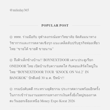
@mileday365
POPULAR POST
ททท. ร่วมมือกับ จุฬาลงกรณ์มหาวิทยาลัย จัดสัมมนาทาง
วิชาการและการตลาดเชิงรุก แนะเคล็ดลับปรับธุรกิจท่องเที่ยว
ไทย “ขายได้ ขายดี ขายนาน”
ถึงคิวเด็กข้างบ้าน!! BOYNEXTDOOR เคาะประตูเรียก
ONEDOOR ไทย เปิดบ้านรับความสดใส กับคอนเสิร์ตใหญ่ใน
ไทย “BOYNEXTDOOR TOUR ‘KNOCK ON Vol.2’ IN
BANGKOK” ปักดีเดย์ 30 ม.ค. ปีหน้า!!
กรมบังคับคดี กระทรวงยุติธรรม ประกาศความพร้อมอีกครั้ง
ในการเข้าร่วมงานมหกรรมทางการเงินครั้งยิ่งใหญ่ของภาค
ตะวันออกเฉียงเหนือ Money Expo Korat 2026