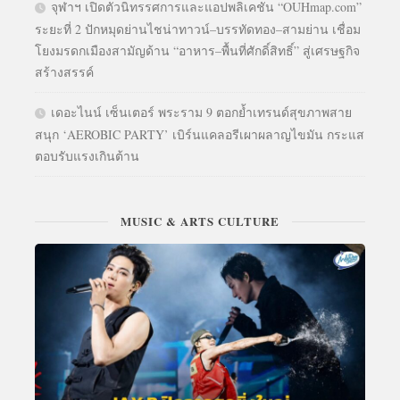
จุฬาฯ เปิดตัวนิทรรศการและแอปพลิเคชัน “OUHmap.com”
ระยะที่ 2 ปักหมุดย่านไชน่าทาวน์–บรรทัดทอง–สามย่าน เชื่อม
โยงมรดกเมืองสามัญด้าน “อาหาร–พื้นที่ศักดิ์สิทธิ์” สู่เศรษฐกิจ
สร้างสรรค์
เดอะไนน์ เซ็นเตอร์ พระราม 9 ตอกย้ำเทรนด์สุขภาพสาย
สนุก ‘AEROBIC PARTY’ เบิร์นแคลอรีเผาผลาญไขมัน กระแส
ตอบรับแรงเกินต้าน
MUSIC & ARTS CULTURE