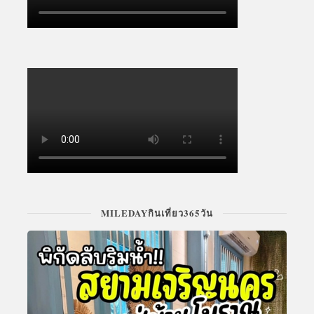
MILEDAYกินเที่ยว365วัน