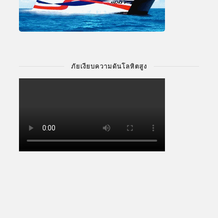
ภัยเงียบความดันโลหิตสูง