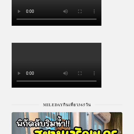
MILEDAYกินเที่ยว365วัน