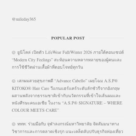
@mileday365
POPULAR POST
ยูนิโคล่ เปิดตัว LifeWear Fall/Winter 2026 ภายใต้คอนเซปต์
“Modern City Feelings” สะท้อนความหลากหลายของผู้คนและ
การใช้ชีวิตผ่านเสื้อผ้าที่ตอบโจทย์ทุกวัน
เสกผมสวยสุขภาพดี “Advance Cabello” เผยโฉม A.S.P®
KITOKO® Hair Care วีแกนแฮร์แคร์ระดับลักชัวรีจากอังกฤษ
ผสานพลังจากธรรมชาติเข้ากับนวัตกรรมที่เข้าใจเส้นผมและ
หนังศีรษะคนเอเชีย ในงาน “A.S.P® SIGNATURE – WHERE
COLOUR MEETS CARE”
ททท. ร่วมมือกับ จุฬาลงกรณ์มหาวิทยาลัย จัดสัมมนาทาง
วิชาการและการตลาดเชิงรุก แนะเคล็ดลับปรับธุรกิจท่องเที่ยว