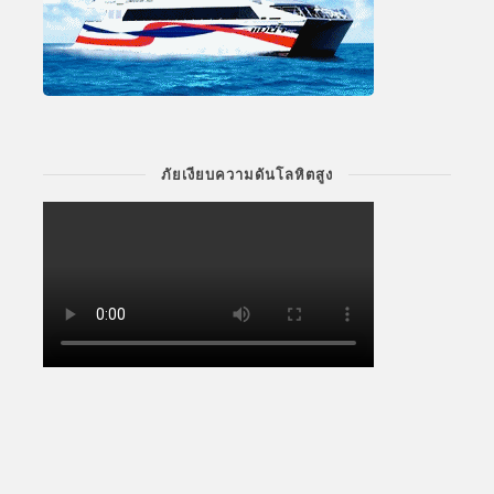
ภัยเงียบความดันโลหิตสูง