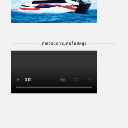
ภัยเงียบความดันโลหิตสูง