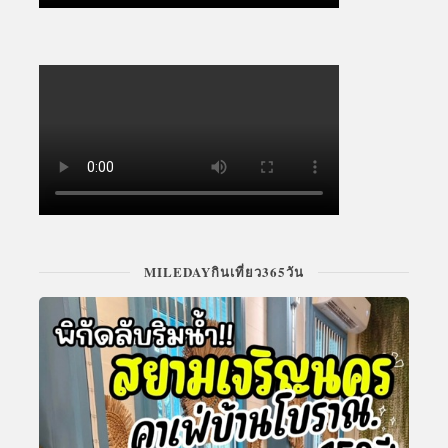
MILEDAYกินเที่ยว365วัน