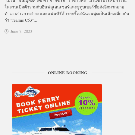
“เอิร์ธ” ชิษณุพงศ์ เศิกศิริ จากซีรี่ส์ “ราชาวิหค” มาแชร์ประสบการณ์
ในงานเปิดตัวร่วมกับอินฟลูเอนเซอร์และยูทูบเบอร์ชื่อดังอีกมากมาย
ทำเอาสาวก realme และแฟนซีรีส์วายกรี๊ดสนั่นจนพูดเป็นเสียงเดียวกัน
ว่า “realme C53”...
June 7, 2023
ONLINE BOOKING