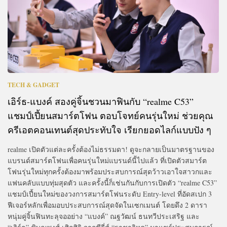
TECH & GADGET
เอิร์ธ-แบงค์ สองคู่จิ้นชวนมาฟินกับ “realme C53”
แชมป์เปี้ยนสมาร์ตโฟน ตอบโจทย์คนรุ่นใหม่ ช่วยคุณ
ครีเอตคอนเทนต์สุดประทับใจ เรียกยอดไลก์แบบปัง ๆ
realme เปิดตัวแต่ละครั้งต้องไม่ธรรมดา! ดูจะกลายเป็นมาตรฐานของ
แบรนด์สมาร์ตโฟนเพื่อคนรุ่นใหม่แบรนด์นี้ไปแล้ว ที่เปิดตัวสมาร์ต
โฟนรุ่นใหม่ทุกครั้งต้องมาพร้อมประสบการณ์สุดว้าวเอาใจสาวกและ
แฟนคลับแบบทุ่มสุดตัว และครั้งนี้ก็เช่นกันกับการเปิดตัว “realme C53”
แชมป์เปี้ยนใหม่ของวงการสมาร์ตโฟนระดับ Entry-level ที่อัดสเปก 3
ฟีเจอร์หลักเพื่อมอบประสบการณ์สุดจัดในเซกเมนต์ โดยดึง 2 ดารา
หนุ่มคู่จิ้นฟินทะลุจออย่าง “แบงค์” ณฐวัฒน์ ธนทวีประเสริฐ และ