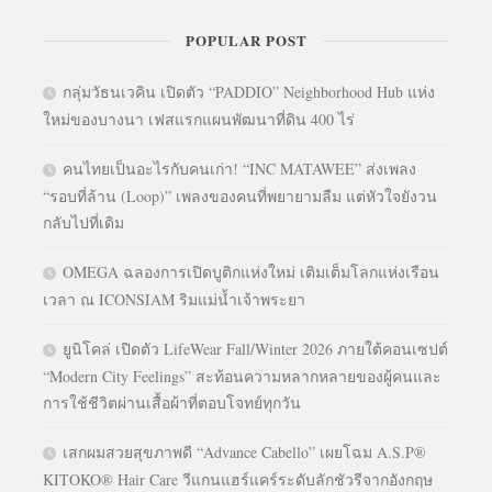
POPULAR POST
กลุ่มวัธนเวคิน เปิดตัว “PADDIO” Neighborhood Hub แห่ง
ใหม่ของบางนา เฟสแรกแผนพัฒนาที่ดิน 400 ไร่
คนไทยเป็นอะไรกับคนเก่า! “INC MATAWEE” ส่งเพลง
“รอบที่ล้าน (Loop)” เพลงของคนที่พยายามลืม แต่หัวใจยังวน
กลับไปที่เดิม
OMEGA ฉลองการเปิดบูติกแห่งใหม่ เติมเต็มโลกแห่งเรือน
เวลา ณ ICONSIAM ริมแม่น้ำเจ้าพระยา
ยูนิโคล่ เปิดตัว LifeWear Fall/Winter 2026 ภายใต้คอนเซปต์
“Modern City Feelings” สะท้อนความหลากหลายของผู้คนและ
การใช้ชีวิตผ่านเสื้อผ้าที่ตอบโจทย์ทุกวัน
เสกผมสวยสุขภาพดี “Advance Cabello” เผยโฉม A.S.P®
KITOKO® Hair Care วีแกนแฮร์แคร์ระดับลักชัวรีจากอังกฤษ