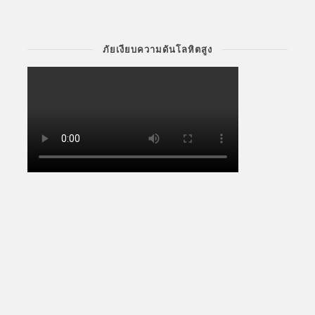
ภัยเงียบความดันโลหิตสูง