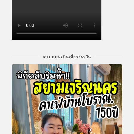
MILEDAYกินเที่ยว365วัน