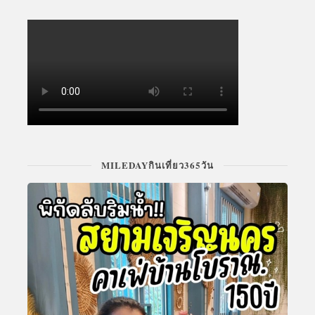
MILEDAYกินเที่ยว365วัน