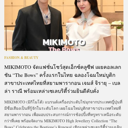
FASHION & BEAUTY
MIKIMOTO จัดแฟชั่นโชว์สุดเอ็กซ์คลูซีฟ เผยคอลเลก
ชัน “The Bows” ครั้งแรกในไทย ฉลองโฉมใหม่บูติก
สาขาประเทศไทยที่สยามพารากอน เจมส์ จิรายุ – เบล
ล่า ราณี พร้อมเหล่าเซเลบริตี้ร่วมยินดีคับคั่ง
MIKIMOTO (มิกิโมโต้) แบรนด์เครื่องประดับไข่มุกจากประเทศญี่ปุ่นที่
มีชื่อเสียงเป็นที่รู้จักในระดับโลก เผยโฉมใหม่บูติกสาขาประเทศไทยที่
สยามพารากอน เพื่อมอบประสบการณ์การช้อปปิ้งที่หรูหราเหนือระดับ
กว่าที่เคย พร้อมจัดงาน MIKIMOTO High Jewellery Collection “The
Bows” Celebrates the Boutique’s Renewal เชิญเหล่าเซเลบริตี้ร่วมเฉลิม