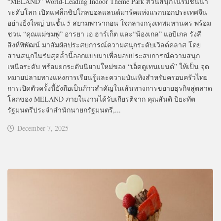
“MELAND” World-Leading Indoor Theme Park สวนสนุกในร่มชั้นนำ
ระดับโลก เปิดแฟล็กชิปโกลบอลแลนด์มาร์คแห่งแรกนอกประเทศจีน
อย่างยิ่งใหญ่ บนชั้น 5 สยามพารากอน ใจกลางกรุงเทพมหานคร พร้อม
ชวน “คุณแม่ชมพู่” อารยา เอ ฮาร์เก็ต และ“น้องเกล” แอบิเกล รังสี
สิงห์พิพัฒน์ มาสัมผัสประสบการณ์ความสนุกระดับเวิลด์คลาส โดย
สวนสนุกในร่มสุดล้ำนี้ออกแบบมาเพื่อมอบประสบการณ์ความสนุก
เหนือระดับ พร้อมยกระดับนิยามใหม่ของ “เอ็ดดูเทนเมนต์” ให้เป็น จุด
หมายปลายทางแห่งการเรียนรู้และความบันเทิงสำหรับครอบครัวไทย
การเปิดตัวครั้งนี้ยังถือเป็นก้าวสำคัญในเส้นทางการขยายธุรกิจสู่ตลาด
โลกของ MELAND ภายในงานได้รับเกียรติจาก คุณสันติ ปิยะทัต
รัฐมนตรีประจำสำนักนายกรัฐมนตรี,...
December 7, 2025