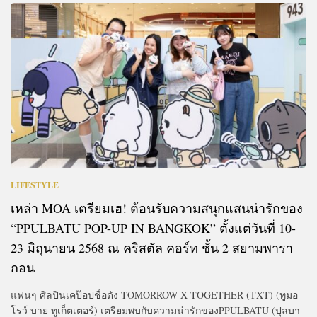
LIFESTYLE
เหล่า MOA เตรียมเฮ! ต้อนรับความสนุกแสนน่ารักของ
“PPULBATU
POP-UP IN BANGKOK” ตั้งแต่วันที่ 10-
23 มิถุนายน 2568 ณ คริสตัล คอร์ท ชั้น 2 สยามพารา
กอน
แฟนๆ ศิลปินเคป๊อปชื่อดัง TOMORROW X TOGETHER (TXT) (ทูมอ
โรว์ บาย ทูเก็ตเตอร์) เตรียมพบกับความน่ารักของPPULBATU (ปุลบา