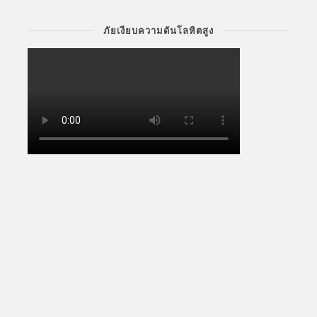
ภัยเงียบความดันโลหิตสูง