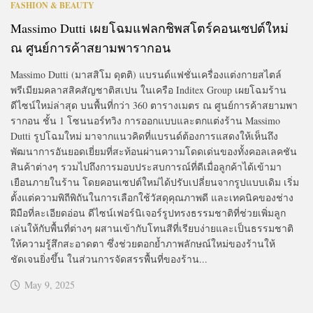
FASHION & BEAUTY
Massimo Dutti เผยโฉมแฟลกชิพสโตร์คอนเซปต์ใหม่
ณ ศูนย์การค้าสยามพารากอน
Massimo Dutti (มาสสิโม ดุตติ) แบรนด์แฟชั่นเครื่องแต่งกายสไตล์
พรีเมียมคลาสสิคสัญชาติสเปน ในเครือ Inditex Group เผยโฉมร้าน
ดีไซน์ใหม่ล่าสุด บนพื้นที่กว่า 360 ตารางเมตร ณ ศูนย์การค้าสยามพา
รากอน ชั้น 1 โซนนอร์ทวิง การออกแบบและตกแต่งร้าน Massimo
Dutti รูปโฉมใหม่ มาจากแนวคิดที่แบรนด์ต้องการแสดงให้เห็นถึง
พัฒนาการอันยอดเยี่ยมที่สะท้อนผ่านความโดดเด่นของทั้งคอลเลคชัน
สินค้าต่างๆ รวมไปถึงการมอบประสบการณ์ที่ดีเมื่อลูกค้าได้เข้ามา
เยือนภายในร้าน โดยคอนเซปต์ใหม่ได้ปรับเปลี่ยนจากรูปแบบเดิม เริ่ม
ตั้งแต่ความพิถีพิถันในการเลือกใช้วัสดุคุณภาพดี และเทคนิคของช่าง
ฝีมือที่ละเอียดอ่อน ดีไซน์เฟอร์นิเจอร์รูปทรงธรรมชาติที่ช่วยเพิ่มลูก
เล่นให้กับพื้นที่ต่างๆ ผสานเข้ากับโทนสีที่เรียบง่ายและเป็นธรรมชาติ
ให้ความรู้สึกสะอาดตา ซึ่งช่วยตอกย้ำภาพลักษณ์ใหม่ของร้านให้
ชัดเจนยิ่งขึ้น ในส่วนการจัดสรรพื้นที่ของร้าน...
May 9, 2025