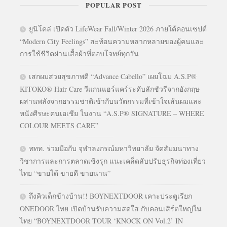
POPULAR POST
ยูนิโคล่ เปิดตัว LifeWear Fall/Winter 2026 ภายใต้คอนเซปต์
“Modern City Feelings” สะท้อนความหลากหลายของผู้คนและ
การใช้ชีวิตผ่านเสื้อผ้าที่ตอบโจทย์ทุกวัน
เสกผมสวยสุขภาพดี “Advance Cabello” เผยโฉม A.S.P®
KITOKO® Hair Care วีแกนแฮร์แคร์ระดับลักชัวรีจากอังกฤษ
ผสานพลังจากธรรมชาติเข้ากับนวัตกรรมที่เข้าใจเส้นผมและ
หนังศีรษะคนเอเชีย ในงาน “A.S.P® SIGNATURE – WHERE
COLOUR MEETS CARE”
ททท. ร่วมมือกับ จุฬาลงกรณ์มหาวิทยาลัย จัดสัมมนาทาง
วิชาการและการตลาดเชิงรุก แนะเคล็ดลับปรับธุรกิจท่องเที่ยว
ไทย “ขายได้ ขายดี ขายนาน”
ถึงคิวเด็กข้างบ้าน!! BOYNEXTDOOR เคาะประตูเรียก
ONEDOOR ไทย เปิดบ้านรับความสดใส กับคอนเสิร์ตใหญ่ใน
ไทย “BOYNEXTDOOR TOUR ‘KNOCK ON Vol.2’ IN