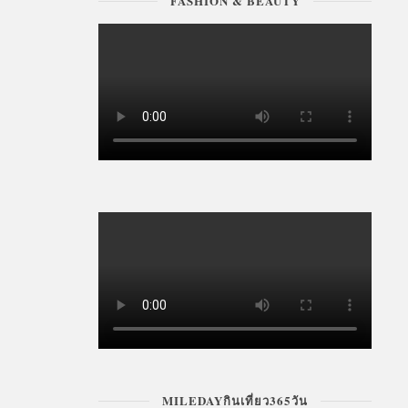
FASHION & BEAUTY
MILEDAYกินเที่ยว365วัน