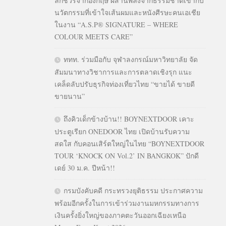
ลักชัวรีจากอังกฤษ ผสานพลังจากธรรมชาติเข้ากับ
นวัตกรรมที่เข้าใจเส้นผมและหนังศีรษะคนเอเชีย
ในงาน “A.S.P® SIGNATURE – WHERE
COLOUR MEETS CARE”
ททท. ร่วมมือกับ จุฬาลงกรณ์มหาวิทยาลัย จัด
สัมมนาทางวิชาการและการตลาดเชิงรุก แนะ
เคล็ดลับปรับธุรกิจท่องเที่ยวไทย “ขายได้ ขายดี
ขายนาน”
ถึงคิวเด็กข้างบ้าน!! BOYNEXTDOOR เคาะ
ประตูเรียก ONEDOOR ไทย เปิดบ้านรับความ
สดใส กับคอนเสิร์ตใหญ่ในไทย “BOYNEXTDOOR
TOUR ‘KNOCK ON Vol.2’ IN BANGKOK” ปักดี
เดย์ 30 ม.ค. ปีหน้า!!
กรมบังคับคดี กระทรวงยุติธรรม ประกาศความ
พร้อมอีกครั้งในการเข้าร่วมงานมหกรรมทางการ
เงินครั้งยิ่งใหญ่ของภาคตะวันออกเฉียงเหนือ