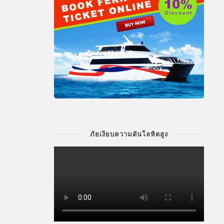
ภัยเงียบความดันโลหิตสูง