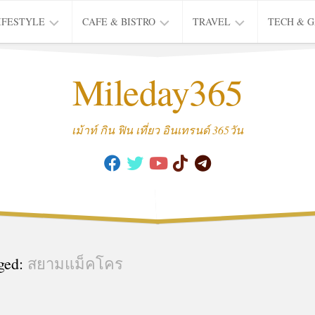
IFESTYLE
CAFE & BISTRO
TRAVEL
TECH & 
IFE
BISTRO
TIEW
Mileday365
HEALTH
THAI
CAFE
HOTEL
INTER
REVIEW
TRIP
เม้าท์ กิน ฟิน เที่ยว อินเทรนด์ 365วัน
MUSIC
&
ARTS
CULTURE
FASHION
&
BEAUTY
ged:
สยามแม็คโคร
MOVIE
&
SERIES