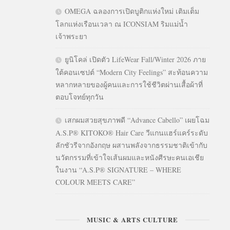
OMEGA ฉลองการเปิดบูติกแห่งใหม่ เติมเต็ม
โลกแห่งเรือนเวลา ณ ICONSIAM ริมแม่น้ำ
เจ้าพระยา
ยูนิโคล่ เปิดตัว LifeWear Fall/Winter 2026 ภาย
ใต้คอนเซปต์ “Modern City Feelings” สะท้อนความ
หลากหลายของผู้คนและการใช้ชีวิตผ่านเสื้อผ้าที่
ตอบโจทย์ทุกวัน
เสกผมสวยสุขภาพดี “Advance Cabello” เผยโฉม
A.S.P® KITOKO® Hair Care วีแกนแฮร์แคร์ระดับ
ลักชัวรีจากอังกฤษ ผสานพลังจากธรรมชาติเข้ากับ
นวัตกรรมที่เข้าใจเส้นผมและหนังศีรษะคนเอเชีย
ในงาน “A.S.P® SIGNATURE – WHERE
COLOUR MEETS CARE”
MUSIC & ARTS CULTURE