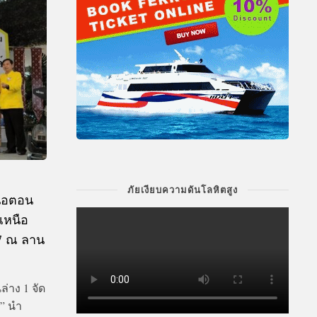
ภัยเงียบความดันโลหิตสูง
นือตอน
คเหนือ
67 ณ ลาน
่าง 1 จัด
1” นำ