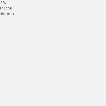
โลก,
น่ายรวม
่น ชั้น 1