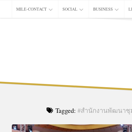
Skip
MILE-CONTACT
SOCIAL
BUSINESS
L
to
content
PRIVACY
EDUCATION
CITY
L
&
OF
INNOVATION
LIVING
Tagged:
#สำนักงานพัฒนาชุม