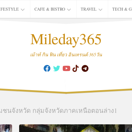
IFESTYLE
CAFE & BISTRO
TRAVEL
TECH & 
IFE
BISTRO
TIEW
Mileday365
HEALTH
THAI
CAFE
HOTEL
INTER
REVIEW
TRIP
เม้าท์ กิน ฟิน เที่ยว อินเทรนด์ 365วัน
MUSIC
&
ARTS
CULTURE
FASHION
&
BEAUTY
ชนจังหวัด กลุ่มจังหวัดภาคเหนือตอนล่าง1
MOVIE
&
SERIES