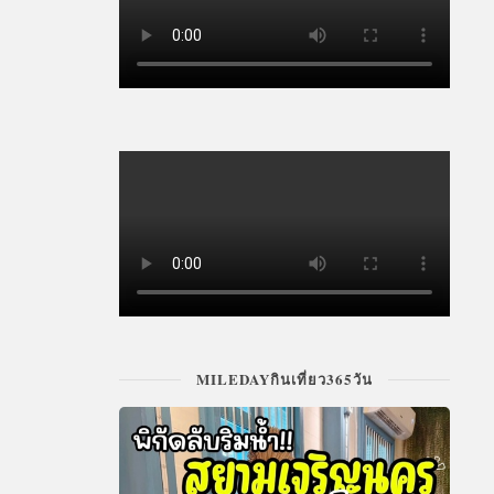
MILEDAYกินเที่ยว365วัน