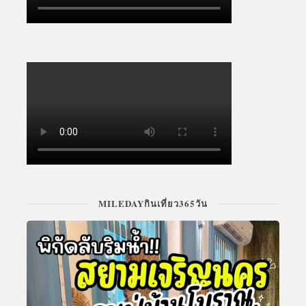
MILEDAYกินเที่ยว365วัน