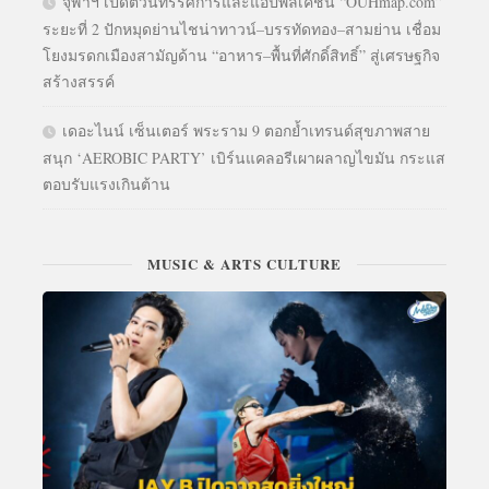
จุฬาฯ เปิดตัวนิทรรศการและแอปพลิเคชัน “OUHmap.com”
ระยะที่ 2 ปักหมุดย่านไชน่าทาวน์–บรรทัดทอง–สามย่าน เชื่อม
โยงมรดกเมืองสามัญด้าน “อาหาร–พื้นที่ศักดิ์สิทธิ์” สู่เศรษฐกิจ
สร้างสรรค์
เดอะไนน์ เซ็นเตอร์ พระราม 9 ตอกย้ำเทรนด์สุขภาพสาย
สนุก ‘AEROBIC PARTY’ เบิร์นแคลอรีเผาผลาญไขมัน กระแส
ตอบรับแรงเกินต้าน
MUSIC & ARTS CULTURE