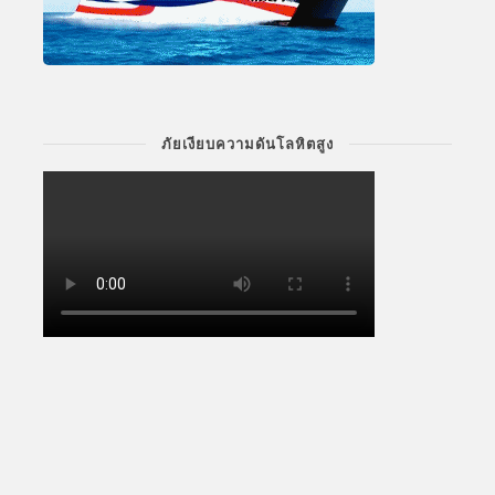
ภัยเงียบความดันโลหิตสูง