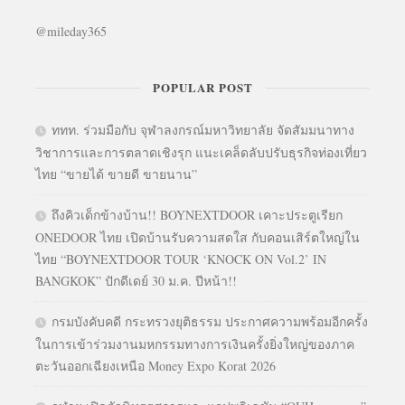
@mileday365
POPULAR POST
ททท. ร่วมมือกับ จุฬาลงกรณ์มหาวิทยาลัย จัดสัมมนาทาง
วิชาการและการตลาดเชิงรุก แนะเคล็ดลับปรับธุรกิจท่องเที่ยว
ไทย “ขายได้ ขายดี ขายนาน”
ถึงคิวเด็กข้างบ้าน!! BOYNEXTDOOR เคาะประตูเรียก
ONEDOOR ไทย เปิดบ้านรับความสดใส กับคอนเสิร์ตใหญ่ใน
ไทย “BOYNEXTDOOR TOUR ‘KNOCK ON Vol.2’ IN
BANGKOK” ปักดีเดย์ 30 ม.ค. ปีหน้า!!
กรมบังคับคดี กระทรวงยุติธรรม ประกาศความพร้อมอีกครั้ง
ในการเข้าร่วมงานมหกรรมทางการเงินครั้งยิ่งใหญ่ของภาค
ตะวันออกเฉียงเหนือ Money Expo Korat 2026