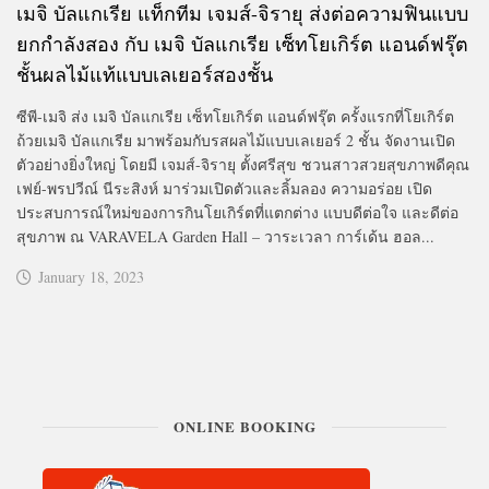
เมจิ บัลแกเรีย แท็กทีม เจมส์-จิรายุ ส่งต่อความฟินแบบ
ยกกำลังสอง กับ เมจิ บัลแกเรีย เซ็ทโยเกิร์ต แอนด์ฟรุ๊ต
ชั้นผลไม้แท้แบบเลเยอร์สองชั้น
ซีพี-เมจิ ส่ง เมจิ บัลแกเรีย เซ็ทโยเกิร์ต แอนด์ฟรุ๊ต ครั้งแรกที่โยเกิร์ต
ถ้วยเมจิ บัลแกเรีย มาพร้อมกับรสผลไม้แบบเลเยอร์ 2 ชั้น จัดงานเปิด
ตัวอย่างยิ่งใหญ่ โดยมี เจมส์-จิรายุ ตั้งศรีสุข ชวนสาวสวยสุขภาพดีคุณ
เฟย์-พรปวีณ์ นีระสิงห์ มาร่วมเปิดตัวและลิ้มลอง ความอร่อย เปิด
ประสบการณ์ใหม่ของการกินโยเกิร์ตที่แตกต่าง แบบดีต่อใจ และดีต่อ
สุขภาพ ณ VARAVELA Garden Hall – วาระเวลา การ์เด้น ฮอล...
January 18, 2023
ONLINE BOOKING