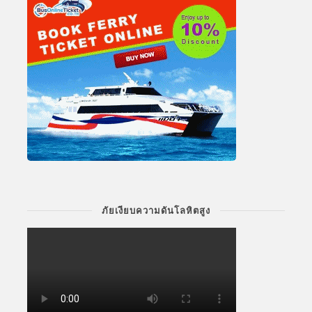
ภัยเงียบความดันโลหิตสูง