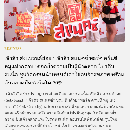
BUSINESS
เจ้าสัว ส่งแบรนด์ย่อย “เจ้าสัว สแนคซ์ พอร์ค ครั้นชี่
หมูแท่งกรอบ” ตอกย้ำความเป็นผู้นำตลาด โปรตีน
สแน็ค ชูนวัตกรรมนำเทรนด์เอาใจคนรักสุขภาพ พร้อม
ดันตลาดมีทสแน็คโต 50%
“เจ้าสัว” สร้างปรากฏการณ์สะเทือนวงการสแน็ค เปิดตัวแบรนด์ย่อย
(Sub-brand) “เจ้าสัว สแนคซ์” ประเดิมด้วย “พอร์ค ครั้นชี่ หมูแท่ง
กรอบ” (Pork Crunchy) นวัตกรรมล่าสุดที่หมูแท่งกรอบผสมด้วยอัลมอน
ด์และพริกคั่วกรอบ เสริมความลีนด้วยโปรตีนสูงสุด 9 กรัม ตอกย้ำ
ความเป็นเจ้าตลาดแห่งโปรตีนสแน็ค ตอบรับไลฟ์สไตล์คนรุ่นใหม่
เลือกทานของอร่อยที่มีประโยชน์ ตั้งเป้าครองแชมป์ตลาดขนม