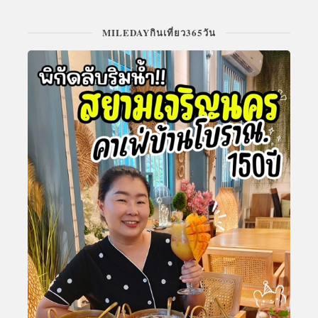
MILEDAYกินเที่ยว365วัน