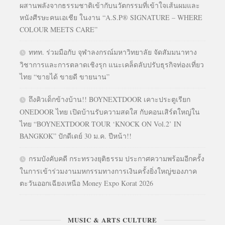
ผสานพลังจากธรรมชาติเข้ากับนวัตกรรมที่เข้าใจเส้นผมและ
หนังศีรษะคนเอเชีย ในงาน “A.S.P® SIGNATURE – WHERE
COLOUR MEETS CARE”
ททท. ร่วมมือกับ จุฬาลงกรณ์มหาวิทยาลัย จัดสัมมนาทาง
วิชาการและการตลาดเชิงรุก แนะเคล็ดลับปรับธุรกิจท่องเที่ยว
ไทย “ขายได้ ขายดี ขายนาน”
ถึงคิวเด็กข้างบ้าน!! BOYNEXTDOOR เคาะประตูเรียก
ONEDOOR ไทย เปิดบ้านรับความสดใส กับคอนเสิร์ตใหญ่ใน
ไทย “BOYNEXTDOOR TOUR ‘KNOCK ON Vol.2’ IN
BANGKOK” ปักดีเดย์ 30 ม.ค. ปีหน้า!!
กรมบังคับคดี กระทรวงยุติธรรม ประกาศความพร้อมอีกครั้ง
ในการเข้าร่วมงานมหกรรมทางการเงินครั้งยิ่งใหญ่ของภาค
ตะวันออกเฉียงเหนือ Money Expo Korat 2026
MUSIC & ARTS CULTURE