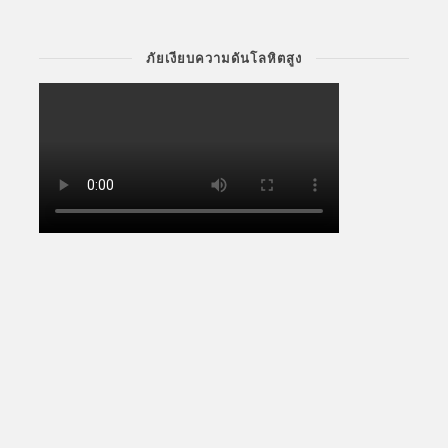
ภัยเงียบความดันโลหิตสูง