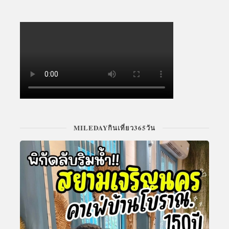
MILEDAYกินเที่ยว365วัน