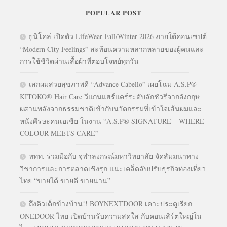
POPULAR POST
ยูนิโคล่ เปิดตัว LifeWear Fall/Winter 2026 ภายใต้คอนเซปต์
“Modern City Feelings” สะท้อนความหลากหลายของผู้คนและ
การใช้ชีวิตผ่านเสื้อผ้าที่ตอบโจทย์ทุกวัน
เสกผมสวยสุขภาพดี “Advance Cabello” เผยโฉม A.S.P®
KITOKO® Hair Care วีแกนแฮร์แคร์ระดับลักชัวรีจากอังกฤษ
ผสานพลังจากธรรมชาติเข้ากับนวัตกรรมที่เข้าใจเส้นผมและ
หนังศีรษะคนเอเชีย ในงาน “A.S.P® SIGNATURE – WHERE
COLOUR MEETS CARE”
ททท. ร่วมมือกับ จุฬาลงกรณ์มหาวิทยาลัย จัดสัมมนาทาง
วิชาการและการตลาดเชิงรุก แนะเคล็ดลับปรับธุรกิจท่องเที่ยว
ไทย “ขายได้ ขายดี ขายนาน”
ถึงคิวเด็กข้างบ้าน!! BOYNEXTDOOR เคาะประตูเรียก
ONEDOOR ไทย เปิดบ้านรับความสดใส กับคอนเสิร์ตใหญ่ใน