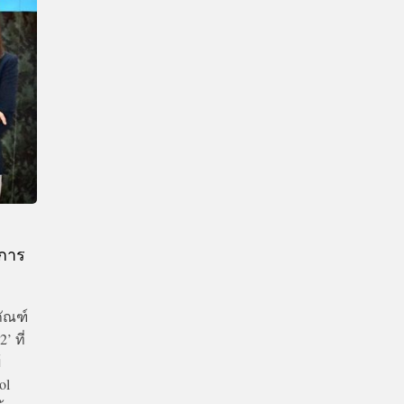
CTIVITIES
&
EVENT
DEAL
์การ
ัณฑ์
 ที่
้
ol