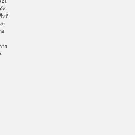
ล้อม
ผัส
นที่
่จะ
าง
ิการ
าม