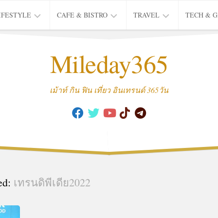
IFESTYLE
CAFE & BISTRO
TRAVEL
TECH & 
IFE
BISTRO
TIEW
Mileday365
HEALTH
THAI
CAFE
HOTEL
INTER
REVIEW
TRIP
เม้าท์ กิน ฟิน เที่ยว อินเทรนด์ 365วัน
MUSIC
&
ARTS
CULTURE
FASHION
&
BEAUTY
ed:
เทรนดิพีเดีย2022
MOVIE
&
SERIES