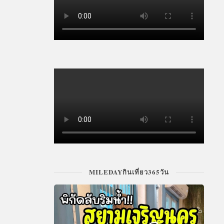
MILEDAYกินเที่ยว365วัน