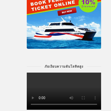
ภัยเงียบความดันโลหิตสูง