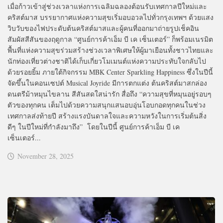
เมื่อก้าวเข้าสู่ช่วงเวลาแห่งการเฉลิมฉลองต้อนรับเทศกาลปีใหม่และ
คริสต์มาส บรรยากาศแห่งความสุขเริ่มอบอวลไปทั่วกรุงเทพฯ ด้วยแสง
วิบวับของไฟประดับต้นคริสต์มาสและผู้คนที่ออกมาถ่ายรูปเช็คอิน
สัมผัสสีสันของฤดูกาล “ศูนย์การค้าเอ็ม บี เค เซ็นเตอร์” ก็พร้อมเนรมิต
พื้นที่แห่งความสุขร่วมสร้างช่วงเวลาพิเศษให้ผู้มาเยือนทั้งชาวไทยและ
นักท่องเที่ยวต่างชาติได้เก็บเกี่ยวโมเมนต์แห่งความประทับใจกลับไป
ด้วยรอยยิ้ม ภายใต้กิจกรรม MBK Center Sparkling Happiness ซึ่งในปีนี้
จัดขึ้นในคอนเซปต์ Musical Joyride มีการตกแต่ง ต้นคริสต์มาสกล่อง
ดนตรีม้าหมุนไขลาน สีสันสดใสน่ารัก สื่อถึง “ความสุขที่หมุนอยู่รอบๆ
ตัวของทุกคน เต็มไปด้วยความสนุกแสนอบอุ่นโอบกอดทุกคนในช่วง
เทศกาลส่งท้ายปี สร้างแรงบันดาลใจและความหวังในการเริ่มต้นสิ่ง
ดีๆ ในปีใหม่ที่กำลังมาถึง” โดยในปีนี้ ศูนย์การค้าเอ็ม บี เค
เซ็นเตอร์...
November 28, 2025