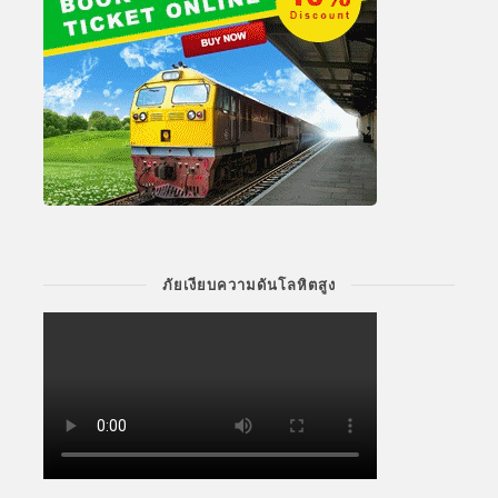
ภัยเงียบความดันโลหิตสูง