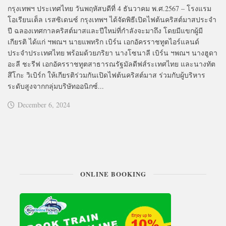
กรุงเทพฯ ประเทศไทย วันพฤหัสบดีที่ 4 ธันวาคม พ.ศ.2567 – โรงแรม
โอเรียนเต็ล เรสซิเดนซ์ กรุงเทพฯ ได้จัดพิธีเปิดไฟต้นคริสต์มาสประจำ
ปี ฉลองเทศกาลคริสต์มาสและปีใหม่ที่กำลังจะมาถึง โดยมีแขกผู้มี
เกียรติ ได้แก่ ฯพณฯ นายแพทริก เบิร์น เอกอัครราชทูตไอร์แลนด์
ประจำประเทศไทย พร้อมด้วยภริยา นางโซนาลี เบิร์น ฯพณฯ นางฮูดา
อะลี ชะรีฟ เอกอัครราชทูตสาธารณรัฐมัลดีฟส์ระเทศไทย และนางทัต
สึโกะ วิเบิร์ก ให้เกียรติร่วมกันเปิดไฟต้นคริสต์มาส ร่วมกับผู้บริหาร
ระดับสูงจากกลุ่มบริษัทออนิกซ์...
December 6, 2024
ONLINE BOOKING