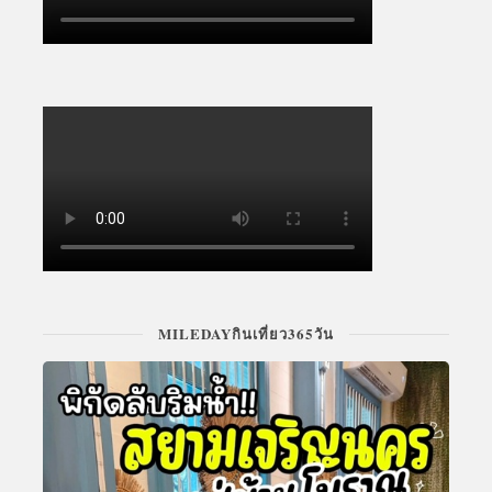
MILEDAYกินเที่ยว365วัน