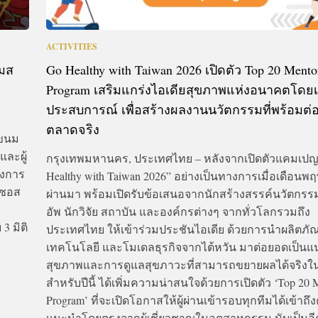
ACTIVITIES
แมส
Go Healthy with Taiwan 2026 เปิดตัว Top 20 Mento
Program เสริมแกร่งไอเดียสุขภาพแห่งอนาคตโดยเหล
ประสบการณ์ เพื่อสร้างผลงานนวัตกรรมที่พร้อมต
ตลาดจริง
์ขนม
และผู้
กรุงเทพมหานคร, ประเทศไทย – หลังจากเปิดตัวแคมเปญ
างการ
Healthy with Taiwan 2026” อย่างเป็นทางการเมื่อเดือนพ
 ซอส
ผ่านมา พร้อมเปิดรับข้อเสนอจากนักสร้างสรรค์นวัตกรร
อัพ นักวิจัย สถาบัน และองค์กรต่างๆ จากทั่วโลกรวมถึง
3 มิติ
ประเทศไทย ให้เข้าร่วมประชันไอเดีย ด้วยการนำผลิตภั
เทคโนโลยี และโมเดลธุรกิจจากไต้หวัน มาต่อยอดเป็นแ
สุขภาพและการดูแลสุขภาวะที่สามารถขยายผลได้จริงใ
สำหรับปีนี้ ได้เพิ่มความน่าสนใจด้วยการเปิดตัว ‘Top 20 
Program’ ที่จะเปิดโอกาสให้ผู้ผ่านเข้ารอบทุกทีมได้เข้าถึ
แนะนำโดยตรงจากผู้เชี่ยวชาญในอุตสาหกรรม นับเป็นอีกหนึ