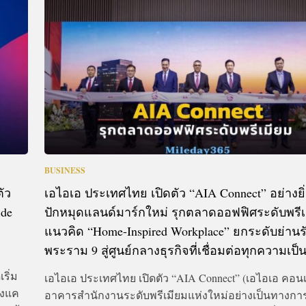
CTIVITIES
&
EVENT
DEAL
BUSINESS
ัว
เอไอเอ ประเทศไทย เปิดตัว “AIA Connect” อย่างยิ
ide
ปักหมุดแลนด์มาร์กใหม่ รุกตลาดออฟฟิศระดับพรีเ
แนวคิด “Home-Inspired Workplace” ยกระดับย่านร
พระราม 9 สู่ศูนย์กลางธุรกิจที่เชื่อมต่อทุกความเป็
เริ่ม
เอไอเอ ประเทศไทย เปิดตัว “AIA Connect” (เอไอเอ คอน
ังแค
อาคารสำนักงานระดับพรีเมียมแห่งใหม่อย่างเป็นทางก