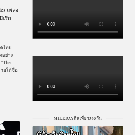
ies เพลง
เรีย –
าดไทย
จอย่าง
 “The
ายใต้ชื่อ
MILEDAYกินเที่ยว365วัน