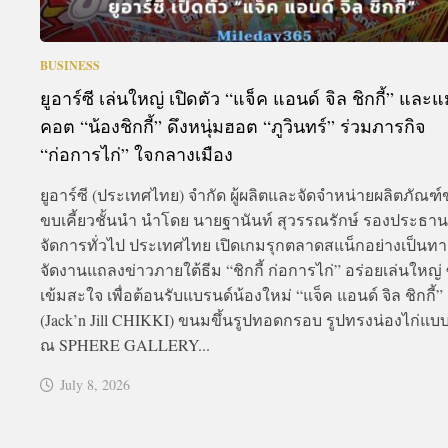
BUSINESS
ยูอาร์ซี เล่นใหญ่ เปิดตัว “แจ็ค แอนด์ จิล ชิกกี้” และ
คอต “น้องชิกกี้” ดึงหนุ่มฮอต “ภูวินทร์” ร่วมภารกิจ
“ก่อการไก่” ใจกลางเมือง
ยูอาร์ซี (ประเทศไทย) จำกัด ผู้ผลิตและจัดจำหน่ายผลิตภัณฑ
ขบเคี้ยวชั้นนำ นำโดย นายฐานันท์ สุวรรณรักษ์ รองประธาน
จัดการทั่วไป ประเทศไทย เปิดเกมรุกตลาดสแน็กอย่างเป็นท
จัดงานแถลงข่าวภายใต้ธีม “ชิกกี้ ก่อการไก่” อร่อยเล่นใหญ่
เข้มสะใจ เพื่อต้อนรับแบรนด์น้องใหม่ “แจ็ค แอนด์ จิล ชิกกี้”
(Jack’n Jill CHIKKI) ขนมขึ้นรูปทอดกรอบ รูปทรงน่องไก่แบบ 
ณ SPHERE GALLERY...
July 8, 2026