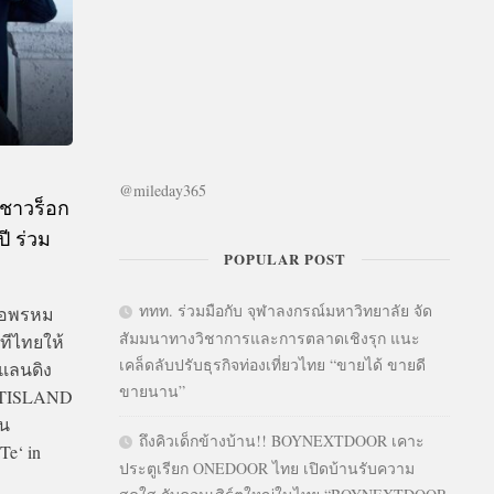
@mileday365
ชาวร็อก
ี ร่วม
POPULAR POST
ททท. ร่วมมือกับ จุฬาลงกรณ์มหาวิทยาลัย จัด
คือพรหม
สัมมนาทางวิชาการและการตลาดเชิงรุก แนะ
ทีไทยให้
เคล็ดลับปรับธุรกิจท่องเที่ยวไทย “ขายได้ ขายดี
ศแลนดิง
ขายนาน”
 FTISLAND
ใน
ถึงคิวเด็กข้างบ้าน!! BOYNEXTDOOR เคาะ
e‘ in
ประตูเรียก ONEDOOR ไทย เปิดบ้านรับความ