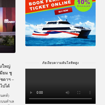
ภัยเงียบความดันโลหิตสูง
่งใหญ่
มียม ชู
ัชดาฯ –
นไปได้
เนคท์)
ารบนทำเล