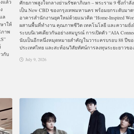
ิงแล้ว
ศักยภาพสูงใจกลางย่านรัชดาภิเษก – พระราม 9 ซึ่งกำลังก
อง
เป็น New CBD ของกรุงเทพมหานคร พร้อมยกระดับมา
ูแล
อาคารสำนักงานยุคใหม่ด้วยแนวคิด “Home-Inspired Wor
ษาให้
ผสานพื้นที่ทำงาน คุณภาพชีวิต เทคโนโลยี และความยั่ง
ธิภาพ
ระบบนิเวศเดียวกันอย่างสมบูรณ์ การเปิดตัว “AIA Connect”
RS”
นับเป็นอีกหนึ่งหมุดหมายสำคัญในวาระครบรอบ 88 ปีขอ
์
ประเทศไทย และสะท้อนวิสัยทัศน์การลงทุนระยะยาวของ.
ยวกับ
July 9, 2026