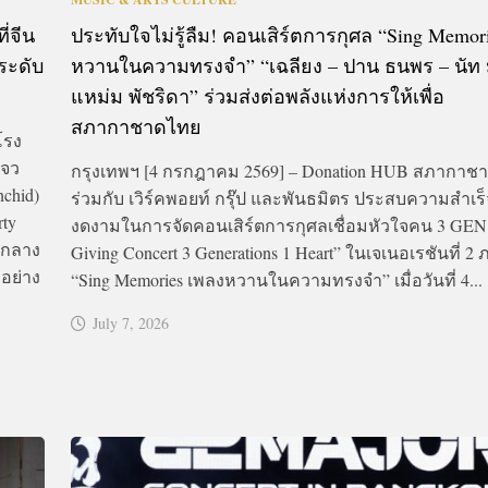
่จีน
ประทับใจไม่รู้ลืม! คอนเสิร์ตการกุศล “Sing Memor
ระดับ
หวานในความทรงจำ” “เฉลียง – ปาน ธนพร – นัท มี
แหม่ม พัชริดา” ร่วมส่งต่อพลังแห่งการให้เพื่อ
สภากาชาดไทย
โรง
โจว
กรุงเทพฯ [4 กรกฎาคม 2569] – Donation HUB สภากาช
nchid)
ร่วมกับ เวิร์คพอยท์ กรุ๊ป และพันธมิตร ประสบความสำเร็
rty
งดงามในการจัดคอนเสิร์ตการกุศลเชื่อมหัวใจคน 3 GEN
ามกลาง
Giving Concert 3 Generations 1 Heart” ในเจเนอเรชันที่ 2 ภ
อย่าง
“Sing Memories เพลงหวานในความทรงจำ” เมื่อวันที่ 4...
July 7, 2026