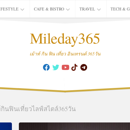
IFESTYLE
CAFE & BISTRO
TRAVEL
TECH & 
IFE
BISTRO
TIEW
Mileday365
HEALTH
THAI
CAFE
HOTEL
INTER
REVIEW
TRIP
เม้าท์ กิน ฟิน เที่ยว อินเทรนด์ 365วัน
MUSIC
&
ARTS
CULTURE
FASHION
&
BEAUTY
์กินฟินเที่ยวไลฟ์สไตล์365วัน
MOVIE
&
SERIES