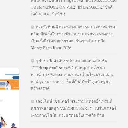
สดใส กับคอนเสิร์ตใหญ่ในไทย “BOYNEXTDOOR
TOUR ‘KNOCK ON Vol.2’ IN BANGKOK” ปักดี
เดย์ 30 ม.ค. ปีหน้า!!
กรมบังคับคดี กระทรวงยุติธรรม ประกาศความ
พร้อมอีกครั้งในการเข้าร่วมงานมหกรรมทางการ
เงินครั้งยิ่งใหญ่ของภาคตะวันออกเฉียงเหนือ
Money Expo Korat 2026
จุฬาฯ เปิดตัวนิทรรศการและแอปพลิเคชัน
“OUHmap.com” ระยะที่ 2 ปักหมุดย่านไชน่า
ทาวน์–บรรทัดทอง–สามย่าน เชื่อมโยงมรดกเมือง
สามัญด้าน “อาหาร–พื้นที่ศักดิ์สิทธิ์” สู่เศรษฐกิจ
สร้างสรรค์
เดอะไนน์ เซ็นเตอร์ พระราม 9 ตอกย้ำเทรนด์
สุขภาพสายสนุก ‘AEROBIC PARTY’ เบิร์นแคลอรี
เผาผลาญไขมัน กระแสตอบรับแรงเกินต้าน