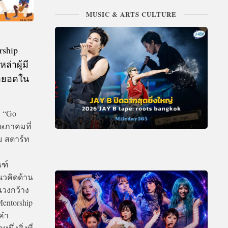
MUSIC & ARTS CULTURE
rship
่าผู้มี
่อยอดใน
 “Go
ฤษภาคมที่
ม สตาร์ท
ณฑ์
นวคิดด้าน
นวงกว้าง
Mentorship
งคำ
่งสิ่งที่