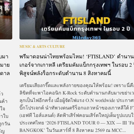
MUSIC & ARTS CULTURE
บมา
พรีมาดอนน่าไทยพร้อมไหม! ‘FTISLAND’ ตำนาน
หมาย
เกอร์จากเกาหลี เตรียมคัมแบ็กกรุงเทพฯ ในรอบ 2 ป
นดาล
พิสูจน์พลังร็อกระดับตำนาน 8 สิงหาคมนี้
เตรียมเสียงกรี๊ดและพลังกายของคุณให้พร้อม! เพราะนี่
ลิขิตที่จะพาไอคอนิก K-Rock ระดับตำนานกลับมาเขย่าเว
้ว
ลุกเป็นไฟอีกครั้ง เมื่อผู้จัดไฟแรง O.N worldwide ประกา
นค้า
บิ๊กโปรเจกต์ นำทัพวงดนตรีร็อกแถวหน้าของเกาหลีใต้
ลใจ
(เอฟที ไอส์แลนด์) ลัดฟ้าเสิร์ฟคอนเสิร์ตใหญ่เต็มรูปแบบ
ผ้าใบ
ประเทศไทย ‘2026 FTISLAND TOUR 0 — XIX — III ’FaT
ุกวัน
BANGKOK’ ในวันเสาร์ที่ 8 สิงหาคม 2569 ณ MCC...
คัญ