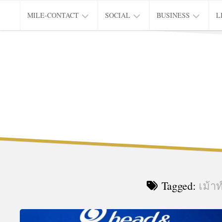
Skip
MILE-CONTACT
SOCIAL
BUSINESS
L
to
content
PRIVACY
EDUCATION
CITY
L
&
OF
INNOVATION
LIVING
Tagged:
เม้าท