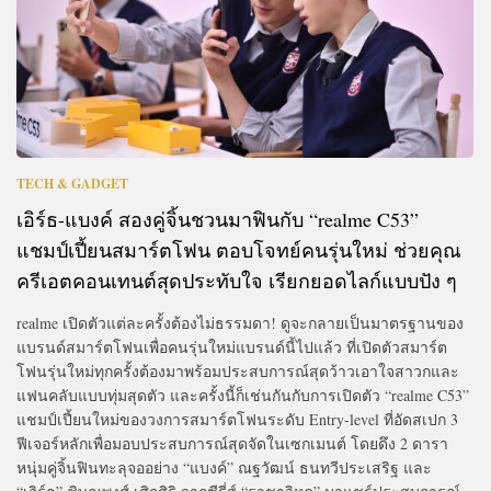
TECH & GADGET
เอิร์ธ-แบงค์ สองคู่จิ้นชวนมาฟินกับ “realme C53”
แชมป์เปี้ยนสมาร์ตโฟน ตอบโจทย์คนรุ่นใหม่ ช่วยคุณ
ครีเอตคอนเทนต์สุดประทับใจ เรียกยอดไลก์แบบปัง ๆ
realme เปิดตัวแต่ละครั้งต้องไม่ธรรมดา! ดูจะกลายเป็นมาตรฐานของ
แบรนด์สมาร์ตโฟนเพื่อคนรุ่นใหม่แบรนด์นี้ไปแล้ว ที่เปิดตัวสมาร์ต
โฟนรุ่นใหม่ทุกครั้งต้องมาพร้อมประสบการณ์สุดว้าวเอาใจสาวกและ
แฟนคลับแบบทุ่มสุดตัว และครั้งนี้ก็เช่นกันกับการเปิดตัว “realme C53”
แชมป์เปี้ยนใหม่ของวงการสมาร์ตโฟนระดับ Entry-level ที่อัดสเปก 3
ฟีเจอร์หลักเพื่อมอบประสบการณ์สุดจัดในเซกเมนต์ โดยดึง 2 ดารา
หนุ่มคู่จิ้นฟินทะลุจออย่าง “แบงค์” ณฐวัฒน์ ธนทวีประเสริฐ และ