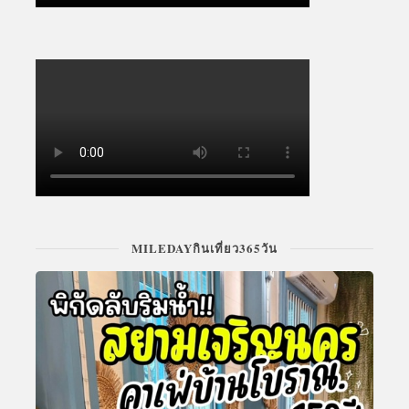
MILEDAYกินเที่ยว365วัน