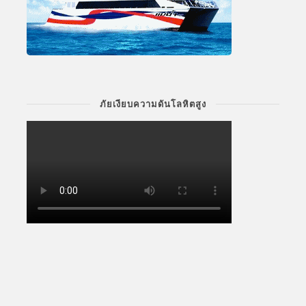
ภัยเงียบความดันโลหิตสูง