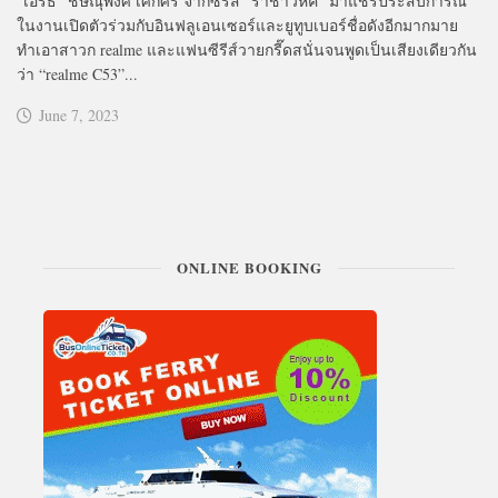
“เอิร์ธ” ชิษณุพงศ์ เศิกศิริ จากซีรี่ส์ “ราชาวิหค” มาแชร์ประสบการณ์
ในงานเปิดตัวร่วมกับอินฟลูเอนเซอร์และยูทูบเบอร์ชื่อดังอีกมากมาย
ทำเอาสาวก realme และแฟนซีรีส์วายกรี๊ดสนั่นจนพูดเป็นเสียงเดียวกัน
ว่า “realme C53”...
June 7, 2023
ONLINE BOOKING