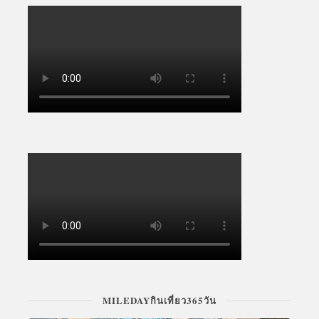
MILEDAYกินเที่ยว365วัน