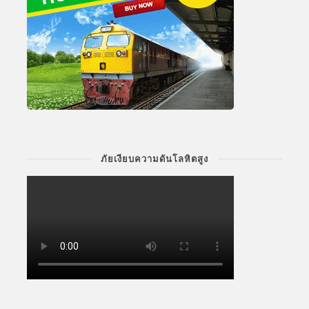
ภัยเงียบความดันโลหิตสูง