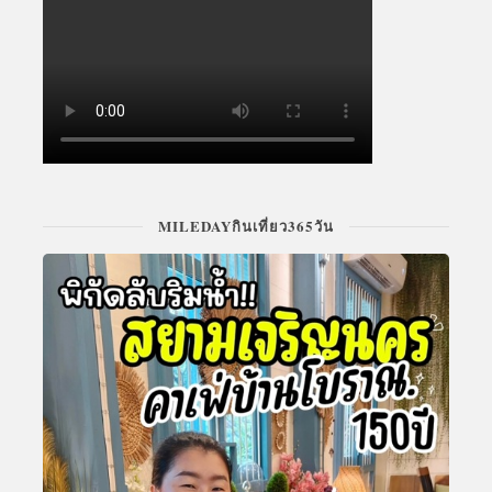
MILEDAYกินเที่ยว365วัน