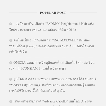
POPULAR POST
กลุ่มวัธนเวคิน เปิดตัว “PADDIO” Neighborhood Hub แห่ง
ใหม่ของบางนา เฟสแรกแผนพัฒนาที่ดิน 400 ไร่
คนไทยเป็นอะไรกับคนเก่า! “INC MATAWEE” ส่งเพลง
“รอบที่ล้าน (Loop)” เพลงของคนที่พยายามลืม แต่หัวใจยังวน
กลับไปที่เดิม
OMEGA ฉลองการเปิดบูติกแห่งใหม่ เติมเต็มโลกแห่งเรือน
เวลา ณ ICONSIAM ริมแม่น้ำเจ้าพระยา
ยูนิโคล่ เปิดตัว LifeWear Fall/Winter 2026 ภายใต้คอนเซปต์
“Modern City Feelings” สะท้อนความหลากหลายของผู้คนและ
การใช้ชีวิตผ่านเสื้อผ้าที่ตอบโจทย์ทุกวัน
เสกผมสวยสุขภาพดี “Advance Cabello” เผยโฉม A.S.P®