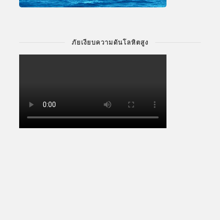
ภัยเงียบความดันโลหิตสูง