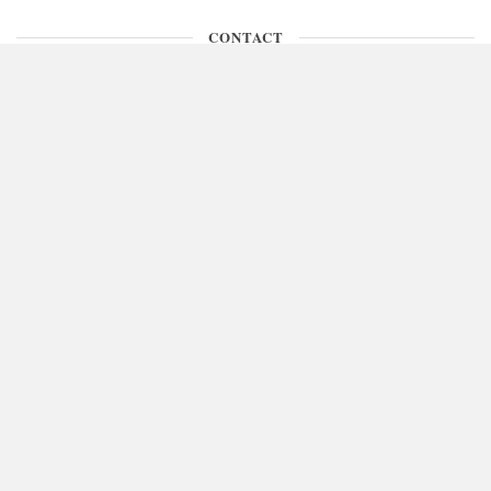
CONTACT
ติดต่อพื้นที่โฆษณา คุณเกษ 090-971-9146
Mileday365 © 2025. All Rights Reserved.