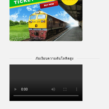
ภัยเงียบความดันโลหิตสูง