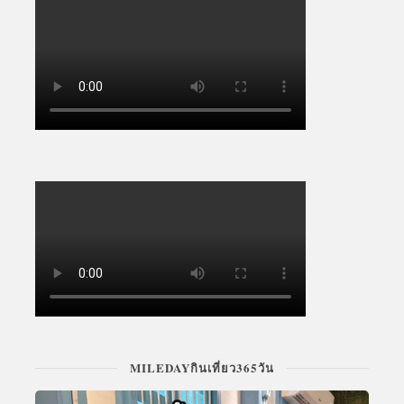
MILEDAYกินเที่ยว365วัน