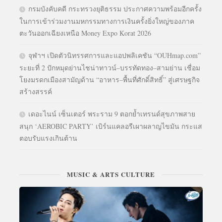
กรมบังคับคดี กระทรวงยุติธรรม ประกาศความพร้อมอีกครั้ง
ในการเข้าร่วมงานมหกรรมทางการเงินครั้งยิ่งใหญ่ของภาค
ตะวันออกเฉียงเหนือ Money Expo Korat 2026
จุฬาฯ เปิดตัวนิทรรศการและแอปพลิเคชัน “OUHmap.com”
ระยะที่ 2 ปักหมุดย่านไชน่าทาวน์–บรรทัดทอง–สามย่าน เชื่อม
โยงมรดกเมืองสามัญด้าน “อาหาร–พื้นที่ศักดิ์สิทธิ์” สู่เศรษฐกิจ
สร้างสรรค์
เดอะไนน์ เซ็นเตอร์ พระราม 9 ตอกย้ำเทรนด์สุขภาพสาย
สนุก ‘AEROBIC PARTY’ เบิร์นแคลอรีเผาผลาญไขมัน กระแส
ตอบรับแรงเกินต้าน
MUSIC & ARTS CULTURE