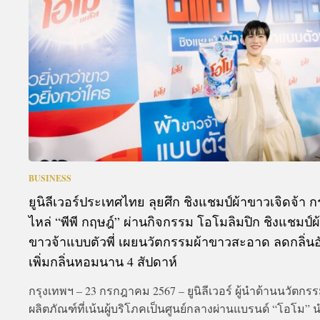
A
BUSINESS
ยูนิลีเวอร์ประเทศไทย ลุยศึก ชิงแชมป์ผ้าขาวเจิดจ้า 
ไหล่ “พีพี กฤษฎ์” ผ่านกิจกรรม โอโมลิมปิก ชิงแชมป์ผ
ขาวจ้าแบบตัวพี่ เผยนวัตกรรมผ้าขาวสะอาด ลดกลิ่นอ
เพิ่มกลิ่นหอมนาน 4 สัปดาห์
กรุงเทพฯ – 23 กรกฎาคม 2567 – ยูนิลีเวอร์ ผู้นำด้านนวัตกร
ผลิตภัณฑ์ที่เน้นผู้บริโภคเป็นศูนย์กลางผ่านแบรนด์ “โอโม”