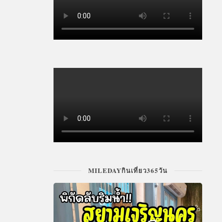
MILEDAYกินเที่ยว365วัน