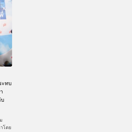
CTIVITIES
&
EVENT
DEAL
กระทบ
้า
ับ
รม
 นำโดย