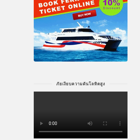
ภัยเงียบความดันโลหิตสูง