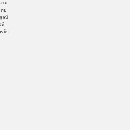
ความ
ศไทย
ูจน์
พี่
รผ้า