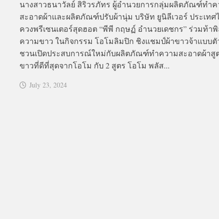
นางสาวธนาวัลย์ สิริวรภัทร ผู้อำนวยการกลุ่มผลิตภัณฑ์ทำ
สะอาดผ้าและผลิตภัณฑ์ปรับผ้านุ่ม บริษัท ยูนิลีเวอร์ ประเท
ควงพรีเซนเตอร์สุดฮอต “พีพี กฤษฏ์ อำนวยเดชกร” ร่วมท้าพิส
ความขาว ในกิจกรรม โอโมลิมปิก ชิงแชมป์ผ้าขาวจ้าแบบตัว
ชวนเปิดประสบการณ์ใหม่กับผลิตภัณฑ์ทำความสะอาดผ้าสูต
ขาวที่ดีที่สุดจากโอโม กับ 2 สูตร โอโม พลัส...
July 23, 2024