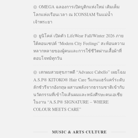
OMEGA ฉลองการเปิดบูติกแห่งใหม่ เติมเต็ม
โลกแห่งเรือนเวลา ณ ICONSIAM ริมแม่น้ำ
เจ้าพระยา
ยูนิโคล่ เปิดตัว LifeWear Fall/Winter 2026 ภาย
ใต้คอนเซปต์ “Modern City Feelings” สะท้อนความ
หลากหลายของผู้คนและการใช้ชีวิตผ่านเสื้อผ้าที่
ตอบโจทย์ทุกวัน
เสกผมสวยสุขภาพดี “Advance Cabello” เผยโฉม
A.S.P® KITOKO® Hair Care วีแกนแฮร์แคร์ระดับ
ลักชัวรีจากอังกฤษ ผสานพลังจากธรรมชาติเข้ากับ
นวัตกรรมที่เข้าใจเส้นผมและหนังศีรษะคนเอเชีย
ในงาน “A.S.P® SIGNATURE – WHERE
COLOUR MEETS CARE”
MUSIC & ARTS CULTURE