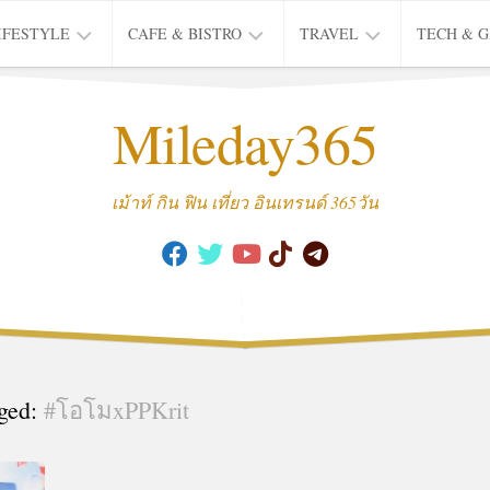
IFESTYLE
CAFE & BISTRO
TRAVEL
TECH & 
IFE
BISTRO
TIEW
Mileday365
HEALTH
THAI
CAFE
HOTEL
INTER
REVIEW
TRIP
เม้าท์ กิน ฟิน เที่ยว อินเทรนด์ 365วัน
MUSIC
&
ARTS
CULTURE
FASHION
&
BEAUTY
ged:
#โอโมxPPKrit
MOVIE
&
SERIES