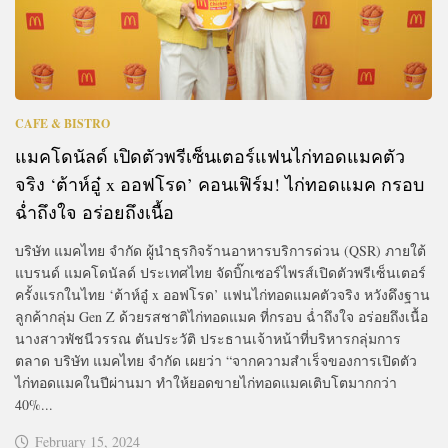
CAFE & BISTRO
แมคโดนัลด์ เปิดตัวพรีเซ็นเตอร์แฟนไก่ทอดแมคตัว
จริง ‘ต้าห์อู๋ x ออฟโรด’ คอนเฟิร์ม! ไก่ทอดแมค กรอบ
ฉ่ำถึงใจ อร่อยถึงเนื้อ
บริษัท แมคไทย จำกัด ผู้นำธุรกิจร้านอาหารบริการด่วน (QSR) ภายใต้
แบรนด์ แมคโดนัลด์ ประเทศไทย จัดบิ๊กเซอร์ไพรส์เปิดตัวพรีเซ็นเตอร์
ครั้งแรกในไทย ‘ต้าห์อู๋ x ออฟโรด’ แฟนไก่ทอดแมคตัวจริง หวังดึงฐาน
ลูกค้ากลุ่ม Gen Z ด้วยรสชาติไก่ทอดแมค ที่กรอบ ฉ่ำถึงใจ อร่อยถึงเนื้อ
นางสาวพัชนีวรรณ ตันประวัติ ประธานเจ้าหน้าที่บริหารกลุ่มการ
ตลาด บริษัท แมคไทย จำกัด เผยว่า “จากความสำเร็จของการเปิดตัว
ไก่ทอดแมคในปีผ่านมา ทำให้ยอดขายไก่ทอดแมคเติบโตมากกว่า
40%...
February 15, 2024