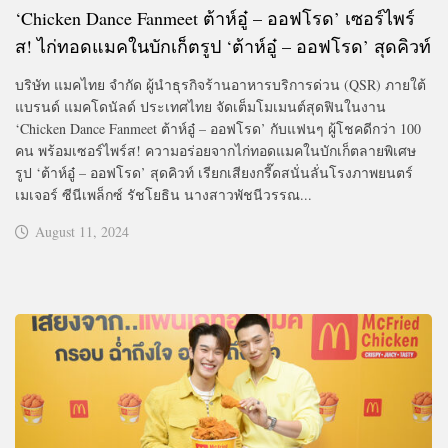
‘Chicken Dance Fanmeet ต้าห์อู๋ – ออฟโรด’ เซอร์ไพร์
ส! ไก่ทอดแมคในบักเก็ตรูป ‘ต้าห์อู๋ – ออฟโรด’ สุดคิวท์
บริษัท แมคไทย จำกัด ผู้นำธุรกิจร้านอาหารบริการด่วน (QSR) ภายใต้
แบรนด์ แมคโดนัลด์ ประเทศไทย จัดเต็มโมเมนต์สุดฟินในงาน
‘Chicken Dance Fanmeet ต้าห์อู๋ – ออฟโรด’ กับแฟนๆ ผู้โชคดีกว่า 100
คน พร้อมเซอร์ไพร์ส! ความอร่อยจากไก่ทอดแมคในบักเก็ตลายพิเศษ
รูป ‘ต้าห์อู๋ – ออฟโรด’ สุดคิวท์ เรียกเสียงกรี๊ดสนั่นลั่นโรงภาพยนตร์
เมเจอร์ ซีนีเพล็กซ์ รัชโยธิน นางสาวพัชนีวรรณ...
August 11, 2024