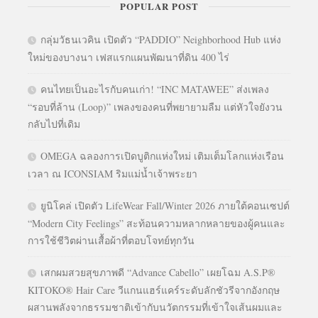
POPULAR POST
กลุ่มวัธนเวคิน เปิดตัว “PADDIO” Neighborhood Hub แห่ง
ใหม่ของบางนา เฟสแรกแผนพัฒนาที่ดิน 400 ไร่
คนไทยเป็นอะไรกับคนเก่า! “INC MATAWEE” ส่งเพลง
“รอบที่ล้าน (Loop)” เพลงของคนที่พยายามลืม แต่หัวใจยังวน
กลับไปที่เดิม
OMEGA ฉลองการเปิดบูติกแห่งใหม่ เติมเต็มโลกแห่งเรือน
เวลา ณ ICONSIAM ริมแม่น้ำเจ้าพระยา
ยูนิโคล่ เปิดตัว LifeWear Fall/Winter 2026 ภายใต้คอนเซปต์
“Modern City Feelings” สะท้อนความหลากหลายของผู้คนและ
การใช้ชีวิตผ่านเสื้อผ้าที่ตอบโจทย์ทุกวัน
เสกผมสวยสุขภาพดี “Advance Cabello” เผยโฉม A.S.P®
KITOKO® Hair Care วีแกนแฮร์แคร์ระดับลักชัวรีจากอังกฤษ
ผสานพลังจากธรรมชาติเข้ากับนวัตกรรมที่เข้าใจเส้นผมและ