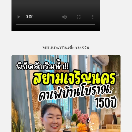
MILEDAYกินเที่ยว365วัน