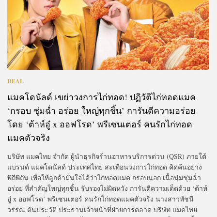
DEAL
แมคโดนัลด์ เขย่าวงการไก่ทอด! ปฏิวัติไก่ทอดแมค
‘กรอบ ชุ่มฉ่ำ อร่อย ใหญ่ทุกชิ้น’ การันตีความอร่อย
โดย ‘ต้าห์อู๋ x ออฟโรด’ พรีเซนเตอร์ คนรักไก่ทอด
แมคตัวจริง
บริษัท แมคไทย จำกัด ผู้นำธุรกิจร้านอาหารบริการด่วน (QSR) ภายใต้
แบรนด์ แมคโดนัลด์ ประเทศไทย สะเทือนวงการไก่ทอด คิดค้นอย่าง
พิถีพิถัน เพื่อให้ลูกค้ามั่นใจได้ว่าไก่ทอดแมค กรอบนอก เนื้อนุ่มชุ่มฉ่ำ
อร่อย ที่สำคัญใหญ่ทุกชิ้น รับรองไม่ผิดหวัง การันตีความเด็ดด้วย ‘ต้าห์
อู๋ x ออฟโรด’ พรีเซนเตอร์ คนรักไก่ทอดแมคตัวจริง นางสาวพัชนี
วรรณ ตันประวัติ ประธานเจ้าหน้าที่ฝ่ายการตลาด บริษัท แมคไทย