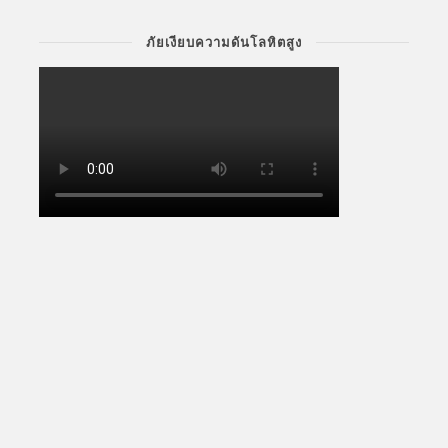
ภัยเงียบความดันโลหิตสูง