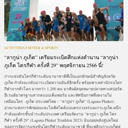
ACTIVITIES
/
MOTER & SPORTS
“ลากูน่า ภูเก็ต” เตรียมระเบิดศึกแห่งตำนาน “ลากูน่า
ภูเก็ต ไตรกีฬา ครั้งที่ 29” พฤศจิกายน 2566 นี้!
การแข่งขันไตรกีฬาระดับนานาชาติที่เป็นเอกลักษณ์สำคัญจังหวัด
ภูเก็ต กำลังจะกลับมาระเบิดความมันส์อีกครั้ง พร้อมพาเหล่านักรบไตร
กีฬาจากทั่วโลก มากกว่า 1,200 คน มาสัมผัสจุดหมายปลายทางสปอร์ต
อีเวนต์มาตรฐานสากลแบบเต็มฟอร์ม และทัศนียภาพที่งดงามไม่
เหมือนใคร ภูเก็ต ประเทศไทย – “ลากูน่า ภูเก็ต” (Laguna Phuket)
อาณาแห่งการพักผ่อนและไลฟ์สไตล์แบบครบวงจรบนเกาะภูเก็ต ผนึก
กำลังองค์กรชั้นนำระดับประเทศ เตรียมจัดงาน “ลากูน่า ภูเก็ต ไตร
กีฬา ครั้งที่ 29” (Laguna Phuket Triathlon 2023) นับถอยหลังสู่บทใหม่
ของการจัดการแข่งขันไตรกีฬาระดับนานาชาติ ที่จะพลิกเกาะภูเก็ตสู่