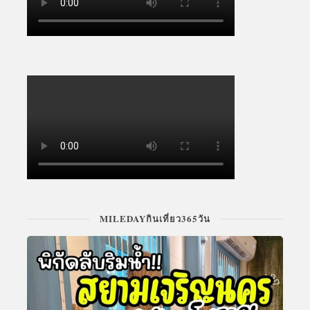
MILEDAYกินเที่ยว365วัน