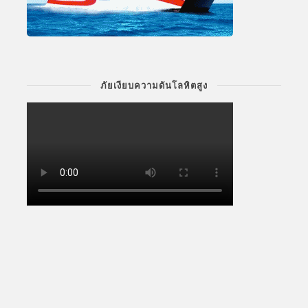
ภัยเงียบความดันโลหิตสูง