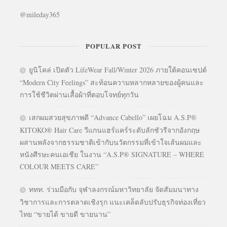
@mileday365
POPULAR POST
ยูนิโคล่ เปิดตัว LifeWear Fall/Winter 2026 ภายใต้คอนเซปต์
“Modern City Feelings” สะท้อนความหลากหลายของผู้คนและ
การใช้ชีวิตผ่านเสื้อผ้าที่ตอบโจทย์ทุกวัน
เสกผมสวยสุขภาพดี “Advance Cabello” เผยโฉม A.S.P®
KITOKO® Hair Care วีแกนแฮร์แคร์ระดับลักชัวรีจากอังกฤษ
ผสานพลังจากธรรมชาติเข้ากับนวัตกรรมที่เข้าใจเส้นผมและ
หนังศีรษะคนเอเชีย ในงาน “A.S.P® SIGNATURE – WHERE
COLOUR MEETS CARE”
ททท. ร่วมมือกับ จุฬาลงกรณ์มหาวิทยาลัย จัดสัมมนาทาง
วิชาการและการตลาดเชิงรุก แนะเคล็ดลับปรับธุรกิจท่องเที่ยว
ไทย “ขายได้ ขายดี ขายนาน”