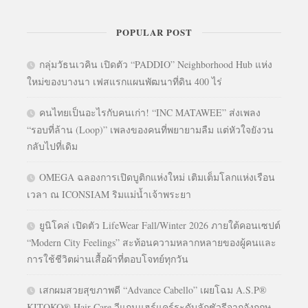
POPULAR POST
กลุ่มวัธนเวคิน เปิดตัว “PADDIO” Neighborhood Hub แห่ง
ใหม่ของบางนา เฟสแรกแผนพัฒนาที่ดิน 400 ไร่
คนไทยเป็นอะไรกับคนเก่า! “INC MATAWEE” ส่งเพลง
“รอบที่ล้าน (Loop)” เพลงของคนที่พยายามลืม แต่หัวใจยังวน
กลับไปที่เดิม
OMEGA ฉลองการเปิดบูติกแห่งใหม่ เติมเต็มโลกแห่งเรือน
เวลา ณ ICONSIAM ริมแม่น้ำเจ้าพระยา
ยูนิโคล่ เปิดตัว LifeWear Fall/Winter 2026 ภายใต้คอนเซปต์
“Modern City Feelings” สะท้อนความหลากหลายของผู้คนและ
การใช้ชีวิตผ่านเสื้อผ้าที่ตอบโจทย์ทุกวัน
เสกผมสวยสุขภาพดี “Advance Cabello” เผยโฉม A.S.P®
KITOKO® Hair Care วีแกนแฮร์แคร์ระดับลักชัวรีจากอังกฤษ