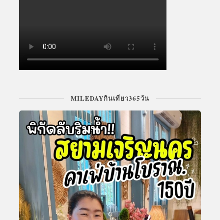
MILEDAYกินเที่ยว365วัน