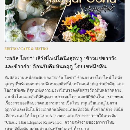
BISTRO
/
CAFE & BISTRO
‘รอยัล โอชา’ เสิร์ฟไฟน์ไดนิ่งสุดหรู ‘ข้าวแช่ชาววัง
และข้าวยำ’ ต้อนรับคิมหันตฤดู โดยเชฟมิชลิน
สัมผัสความเหนือระดับของ “รอยัล โอชา” ร้านอาหารไทยไฟน์ ไดนิ่ง
สุดหรู ที่พร้อมมอบความพิเศษเอกสิทธิ์สำหรับคนสำคัญ วันสำคัญ และ
โอกาสพิเศษ ที่สุดแห่งความประณีตบรรจงคัดสรรวัตถุดิบหลากหลาย
จากทั่วโลกและสิ่งที่ดีที่สุดจากประเทศไทย และพิถีพิถันในการถ่ายทอด
เรื่องราวของศิลปะวัฒนธรรมความเป็นไทย หมุนเวียนเมนูไปตาม
ฤดูกาลและเต็มไปด้วยเอกลักษณ์ของแต่ล่ะท้องถิ่น ทั้งภาคกลาง-เหนือ
-อีสาน และใต้ ในรูปแบบ A la carte และ Set menu ภายใต้แนวคิด
“Classic Thai Elegance Reinvented” ความสง่างามของอาหารไทย
รสชาติดั้งเดิม ผสมผสานสุนทรียศาสตร์ ทั้งรูป รส...