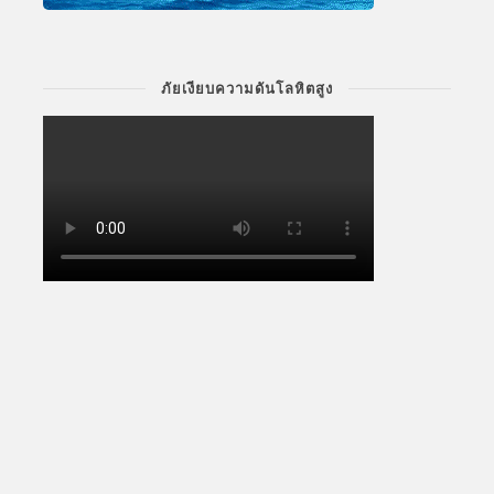
ภัยเงียบความดันโลหิตสูง