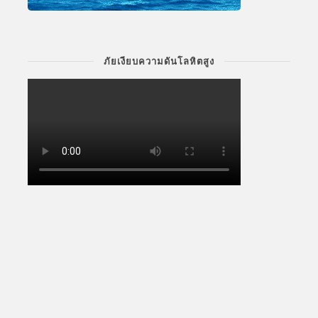
ภัยเงียบความดันโลหิตสูง