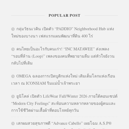
POPULAR POST
กลุ่มวัธนเวคิน เปิดตัว “PADDIO” Neighborhood Hub แห่ง
ใหม่ของบางนา เฟสแรกแผนพัฒนาที่ดิน 400 ไร่
คนไทยเป็นอะไรกับคนเก่า! “INC MATAWEE” ส่งเพลง
“รอบที่ล้าน (Loop)” เพลงของคนที่พยายามลืม แต่หัวใจยังวน
กลับไปที่เดิม
OMEGA ฉลองการเปิดบูติกแห่งใหม่ เติมเต็มโลกแห่งเรือน
เวลา ณ ICONSIAM ริมแม่น้ำเจ้าพระยา
ยูนิโคล่ เปิดตัว LifeWear Fall/Winter 2026 ภายใต้คอนเซปต์
“Modern City Feelings” สะท้อนความหลากหลายของผู้คนและ
การใช้ชีวิตผ่านเสื้อผ้าที่ตอบโจทย์ทุกวัน
เสกผมสวยสุขภาพดี “Advance Cabello” เผยโฉม A.S.P®