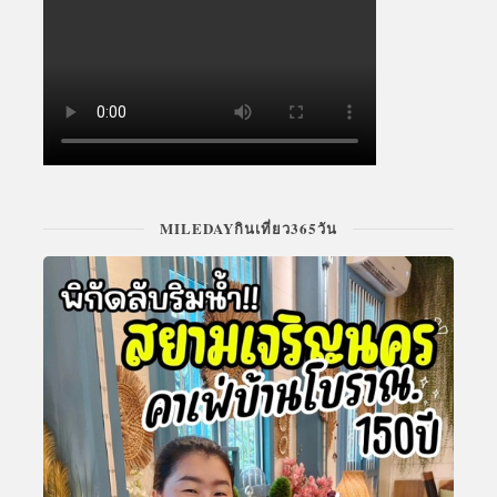
MILEDAYกินเที่ยว365วัน