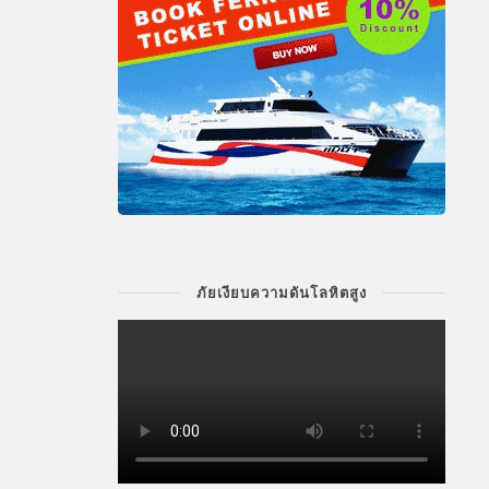
ภัยเงียบความดันโลหิตสูง