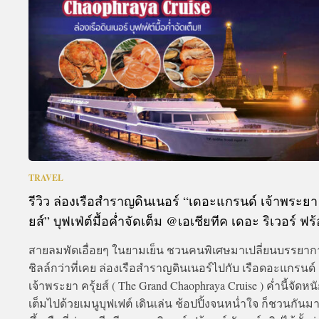
A
TRAVEL
รีวิว ล่องเรือสำราญดินเนอร์ “เดอะแกรนด์ เจ้าพระยา 
ยส์” บุฟเฟ่ต์มื้อค่ำจัดเต็ม @เอเชียทีค เดอะ ริเวอร์ ฟร
สายลมพัดเอื่อยๆ ในยามเย็น ชวนคนพิเศษมาเปลี่ยนบรรยาก
ชิลล์กว่าที่เคย ล่องเรือสำราญดินเนอร์ไปกับ เรือดอะแกรนด์
เจ้าพระยา ครุ้ยส์ ( The Grand Chaophraya Cruise ) ค่ำนี้จัดหน
เต็มไปด้วยเมนูบุฟเฟต์ เดินเล่น ช้อปปิ้งจนหน่ำใจ ก็ชวนกันม