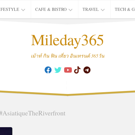
IFESTYLE
CAFE & BISTRO
TRAVEL
TECH & 
IFE
BISTRO
TIEW
Mileday365
HEALTH
THAI
CAFE
HOTEL
INTER
REVIEW
TRIP
เม้าท์ กิน ฟิน เที่ยว อินเทรนด์ 365วัน
MUSIC
&
ARTS
CULTURE
FASHION
&
BEAUTY
#AsiatiqueTheRiverfront
MOVIE
&
SERIES