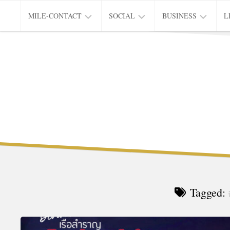
Skip
MILE-CONTACT
SOCIAL
BUSINESS
L
to
content
PRIVACY
EDUCATION
CITY
L
&
OF
INNOVATION
LIVING
Tagged: