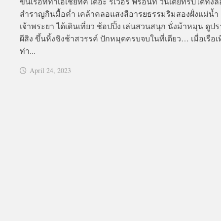
ขึ้นเรือที่ท่าเอเชียทีค เดอะ ริเวอร์ ฟร้อนท์ วันเดย์ทริปได้ทั้งล
สำราญกินมื้อค่ำ เคล้าคลอแสงสีอารยธรรมริมสองฝั่งแม่น้ำ
เจ้าพระยา ได้เดินเที่ยว ช้อปปิ้ง เล่นสวนสนุก นั่งม้าหมุน ดู
ผีสิง ขึ้นหิ้งชิงช้าสวรรค์ ปักหมุดครบจบในที่เดียว… เมื่อเรือเ
ท่า...
April 24, 2023