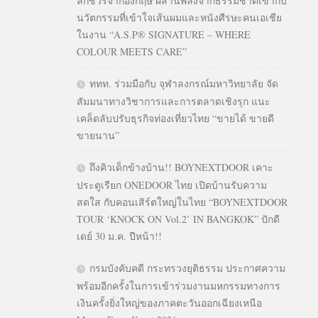
ลักชัวรีจากอังกฤษ ผสานพลังจากธรรมชาติเข้ากับ
นวัตกรรมที่เข้าใจเส้นผมและหนังศีรษะคนเอเชีย
ในงาน “A.S.P® SIGNATURE – WHERE
COLOUR MEETS CARE”
ททท. ร่วมมือกับ จุฬาลงกรณ์มหาวิทยาลัย จัด
สัมมนาทางวิชาการและการตลาดเชิงรุก แนะ
เคล็ดลับปรับธุรกิจท่องเที่ยวไทย “ขายได้ ขายดี
ขายนาน”
ถึงคิวเด็กข้างบ้าน!! BOYNEXTDOOR เคาะ
ประตูเรียก ONEDOOR ไทย เปิดบ้านรับความ
สดใส กับคอนเสิร์ตใหญ่ในไทย “BOYNEXTDOOR
TOUR ‘KNOCK ON Vol.2’ IN BANGKOK” ปักดี
เดย์ 30 ม.ค. ปีหน้า!!
กรมบังคับคดี กระทรวงยุติธรรม ประกาศความ
พร้อมอีกครั้งในการเข้าร่วมงานมหกรรมทางการ
เงินครั้งยิ่งใหญ่ของภาคตะวันออกเฉียงเหนือ