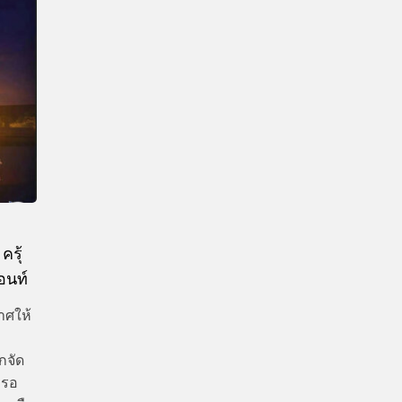
CTIVITIES
&
EVENT
DEAL
ครุ้
้อนท์
าศให้
ักจัด
ารอ