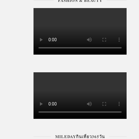
FASHION & BEAUTY
MILEDAYกินเที่ยว365วัน