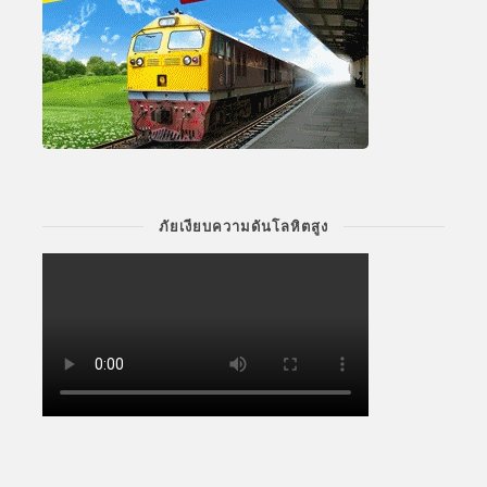
ภัยเงียบความดันโลหิตสูง