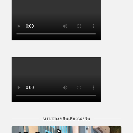
MILEDAYกินเที่ยว365วัน