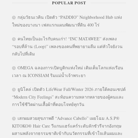
POPULAR POST
กลุ่มวัธนเวคิน เปิดตัว “PADDIO” Neighborhood Hub แห่ง
ใหม่ของบางนา เฟสแรกแผนพัฒนาที่ดิน 400 ไร่
คนไทยเป็นอะไรกับคนเก่า! “INC MATAWEE” ส่งเพลง
“รอบที่ล้าน (Loop)” เพลงของคนที่พยายามลืม แต่หัวใจยังวน
กลับไปที่เดิม
OMEGA ฉลองการเปิดบูติกแห่งใหม่ เติมเต็มโลกแห่งเรือน
เวลา ณ ICONSIAM ริมแม่น้ำเจ้าพระยา
ยูนิโคล่ เปิดตัว LifeWear Fall/Winter 2026 ภายใต้คอนเซปต์
“Modern City Feelings” สะท้อนความหลากหลายของผู้คนและ
การใช้ชีวิตผ่านเสื้อผ้าที่ตอบโจทย์ทุกวัน
เสกผมสวยสุขภาพดี “Advance Cabello” เผยโฉม A.S.P®
KITOKO® Hair Care วีแกนแฮร์แคร์ระดับลักชัวรีจากอังกฤษ
ผสานพลังจากธรรมชาติเข้ากับนวัตกรรมที่เข้าใจเส้นผมและ