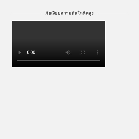
ภัยเงียบความดันโลหิตสูง