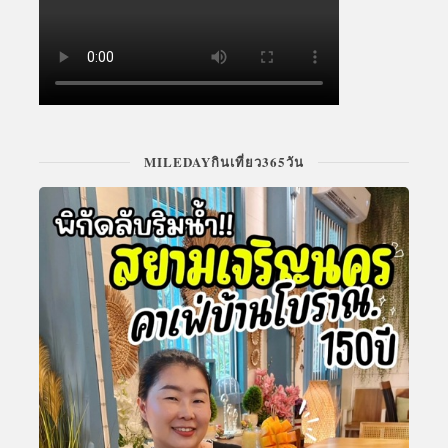
MILEDAYกินเที่ยว365วัน