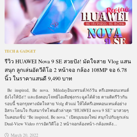
TECH & GADGET
รีวิว HUAWEI Nova 9 SE สวยปัง! มัดใจสาย Vlog แสน
สนุก ลูกเล่นอัดวีดิโอ 2 หน้าจอ กล้อง 108MP จอ 6.78
นิ้ว ในราคาแสนดี 9,490 บาท
Be inspired, Be nova. Miledayอินเทรนด์365วัน ครีเอทคอนเทนต์
ยังไงให้ปัง!! และยังตอบโจทย์ไอเดียพุ่งกระฉูดได้ด้วย ตามติดรีวิวกัน
รอบนี้ ขอกรุยทางมัดใจสาย Volg ตัวแม่ ให้ได้ครีเอทคอนเทนต์อย่าง
อิสระโดนใจ กับสมาร์ทโฟนตัวล่าสุด “HUAWEI nova 9 SE” มาสวยๆ
ในคอนเซ็ป “Be inspired, Be nova.” เปิดมุมมองใหม่ สนุกไปกับลูกเล่น
Dual-View Video การอัดวิดีโอ 2 หน้าจอกล้องหน้า-กล้องหลัง...
March 20, 2022