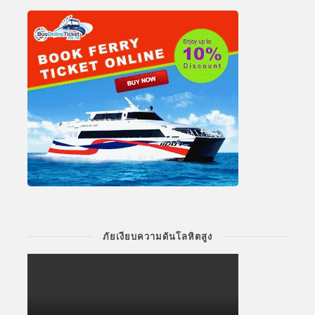
ภัยเงียบความดันโลหิตสูง