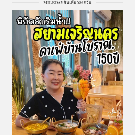
MILEDAYกินเที่ยว365วัน