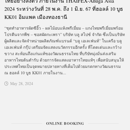
ไทยอย่างลงตัว ภายในงาน THAIFEX-Anuga Asia
2024 ระหว่างวันที่ 28 พ.ค. ถึง 1 มิ.ย. 67 ที่ฮอลล์ 10 บูธ
KK01 อิมแพค เมืองทองธานี
“ชุดทำอาหารผัดซีอิ๊ว – ผลไม้อบแห้งพรีเมี่ยม – แกงไทยพรีเมี่ยมพร้อม
โปรตีนจากพืช – ซอสผัดกะเพรา” บริษัท บลู สไปซ์ จำกัด ซึ่งเป็นบริษัท
ผู้ผลิตและจัดจำหน่ายผลิตภัณฑ์แบรนด์ “บลู เอเลเฟ่นท์” ในเครือ บลู
เอเลเฟ่นท์ กรุ๊ป เตรียมจัดแสดงนวัตกรรมอีกครั้ง ที่โดดเด่นและกว้าง
ขวาง สะท้อนถึงแก่นแท้ของวัฒนธรรมไทย ที่บริษัทมุ่งมั่นส่งเสริม
อาหารไทยต้นตำรับ ด้วยการจัดแสดงอาหารไทยแท้ๆ เพื่อสนับสนุนให้
ประเทศไทยเป็นจุดหมายปลายทางที่เต็มไปด้วยมรดกทางวัฒนธรรม
ณ ฮอลล์ 10 บูธ KK01 ภายในงาน...
May 28, 2024
ONLINE BOOKING