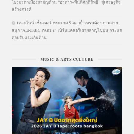
โยงมรดกเมืองสามัญด้าน “อาหาร–พื้นที่ศักดิ์สิทธิ์” สู่เศรษฐกิจ
สร้างสรรค์
เดอะไนน์ เซ็นเตอร์ พระราม 9 ตอกย้ำเทรนด์สุขภาพสาย
สนุก ‘AEROBIC PARTY’ เบิร์นแคลอรีเผาผลาญไขมัน กระแส
ตอบรับแรงเกินต้าน
MUSIC & ARTS CULTURE