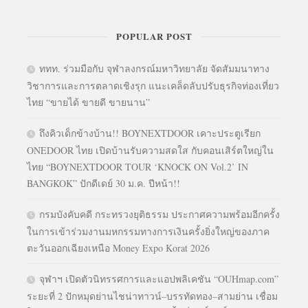
POPULAR POST
ททท. ร่วมมือกับ จุฬาลงกรณ์มหาวิทยาลัย จัดสัมมนาทาง
วิชาการและการตลาดเชิงรุก แนะเคล็ดลับปรับธุรกิจท่องเที่ยว
ไทย “ขายได้ ขายดี ขายนาน”
ถึงคิวเด็กข้างบ้าน!! BOYNEXTDOOR เคาะประตูเรียก
ONEDOOR ไทย เปิดบ้านรับความสดใส กับคอนเสิร์ตใหญ่ใน
ไทย “BOYNEXTDOOR TOUR ‘KNOCK ON Vol.2’ IN
BANGKOK” ปักดีเดย์ 30 ม.ค. ปีหน้า!!
กรมบังคับคดี กระทรวงยุติธรรม ประกาศความพร้อมอีกครั้ง
ในการเข้าร่วมงานมหกรรมทางการเงินครั้งยิ่งใหญ่ของภาค
ตะวันออกเฉียงเหนือ Money Expo Korat 2026
จุฬาฯ เปิดตัวนิทรรศการและแอปพลิเคชัน “OUHmap.com”
ระยะที่ 2 ปักหมุดย่านไชน่าทาวน์–บรรทัดทอง–สามย่าน เชื่อม