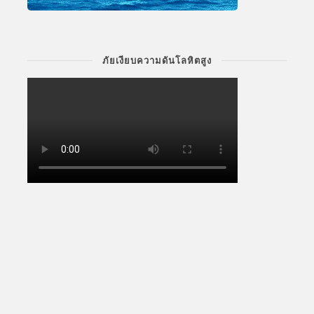
ภัยเงียบความดันโลหิตสูง