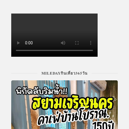
MILEDAYกินเที่ยว365วัน