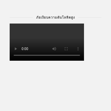
ภัยเงียบความดันโลหิตสูง