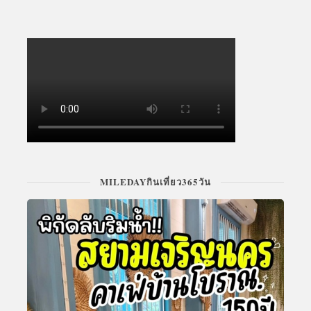
MILEDAYกินเที่ยว365วัน