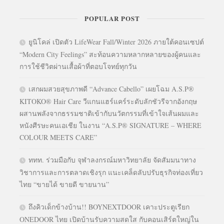
POPULAR POST
ยูนิโคล่ เปิดตัว LifeWear Fall/Winter 2026 ภายใต้คอนเซปต์
“Modern City Feelings” สะท้อนความหลากหลายของผู้คนและ
การใช้ชีวิตผ่านเสื้อผ้าที่ตอบโจทย์ทุกวัน
เสกผมสวยสุขภาพดี “Advance Cabello” เผยโฉม A.S.P®
KITOKO® Hair Care วีแกนแฮร์แคร์ระดับลักชัวรีจากอังกฤษ
ผสานพลังจากธรรมชาติเข้ากับนวัตกรรมที่เข้าใจเส้นผมและ
หนังศีรษะคนเอเชีย ในงาน “A.S.P® SIGNATURE – WHERE
COLOUR MEETS CARE”
ททท. ร่วมมือกับ จุฬาลงกรณ์มหาวิทยาลัย จัดสัมมนาทาง
วิชาการและการตลาดเชิงรุก แนะเคล็ดลับปรับธุรกิจท่องเที่ยว
ไทย “ขายได้ ขายดี ขายนาน”
ถึงคิวเด็กข้างบ้าน!! BOYNEXTDOOR เคาะประตูเรียก
ONEDOOR ไทย เปิดบ้านรับความสดใส กับคอนเสิร์ตใหญ่ใน